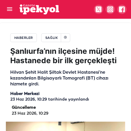
Urfa'nın kavurucu sıcağında gizli tehlike! Uzman
doktor aileleri uyardı: Sakın yapmayın...
HABERLER
SAĞLIK
Şanlıurfa’nın ilçesine müjde!
Hastanede bir ilk gerçekleşti
Hilvan Şehit Halit Şiltak Devlet Hastanesi’ne
kazandırılan Bilgisayarlı Tomografi (BT) cihazı
hizmete girdi.
Haber Merkezi
23 Haz 2026, 10:29
tarihinde yayınlandı
Güncelleme
23 Haz 2026, 10:29