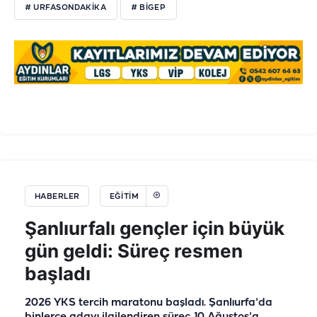
# URFASONDAKIKA
# BIGEP
HABERLER
EĞITIM
Şanlıurfalı gençler için büyük
gün geldi: Süreç resmen
başladı
2026 YKS tercih maratonu başladı. Şanlıurfa'da
binlerce adayı ilgilendiren süreç 10 Ağustos'a