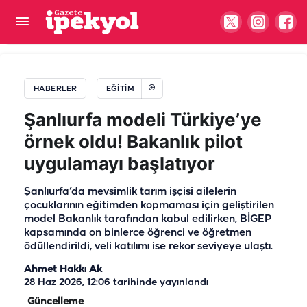
Şanlıurfalı gençler için büyük gün geldi: Süreç
resmen başladı
HABERLER
EĞITIM
Şanlıurfa modeli Türkiye’ye
örnek oldu! Bakanlık pilot
uygulamayı başlatıyor
Şanlıurfa’da mevsimlik tarım işçisi ailelerin
çocuklarının eğitimden kopmaması için geliştirilen
model Bakanlık tarafından kabul edilirken, BİGEP
kapsamında on binlerce öğrenci ve öğretmen
ödüllendirildi, veli katılımı ise rekor seviyeye ulaştı.
Ahmet Hakkı Ak
28 Haz 2026, 12:06
tarihinde yayınlandı
Güncelleme