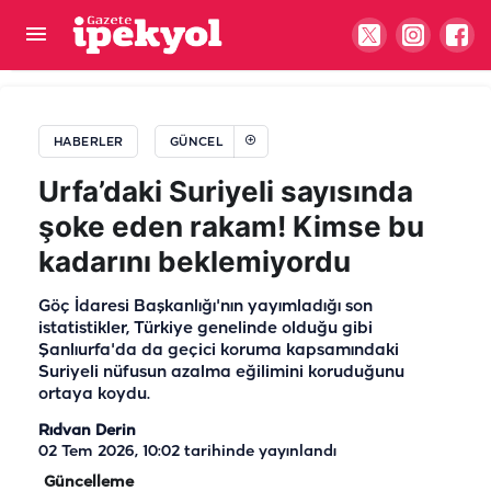
Şanlıurfa’da MHP ilçe kongresinde gerginlik: Polis
müdahale etti
HABERLER
GÜNCEL
Urfa’daki Suriyeli sayısında
şoke eden rakam! Kimse bu
kadarını beklemiyordu
Göç İdaresi Başkanlığı'nın yayımladığı son
istatistikler, Türkiye genelinde olduğu gibi
Şanlıurfa'da da geçici koruma kapsamındaki
Suriyeli nüfusun azalma eğilimini koruduğunu
ortaya koydu.
Rıdvan Derin
02 Tem 2026, 10:02
tarihinde yayınlandı
Güncelleme