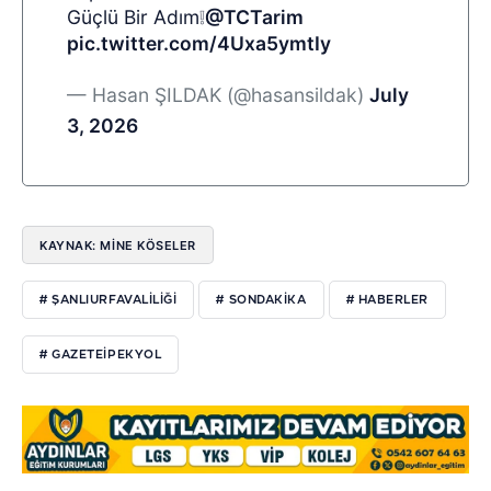
Güçlü Bir Adım❕
@TCTarim
pic.twitter.com/4Uxa5ymtIy
— Hasan ŞILDAK (@hasansildak)
July
3, 2026
KAYNAK: MİNE KÖSELER
# ŞANLIURFAVALILIĞI
# SONDAKIKA
# HABERLER
# GAZETEIPEKYOL