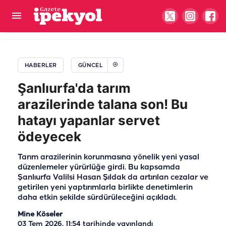
Şanlıurfa'da kaplumbağa hızıyla gittiklerini gördü
mü acaba?
HABERLER
GÜNCEL
Şanlıurfa'da tarım
arazilerinde talana son! Bu
hatayı yapanlar servet
ödeyecek
Tarım arazilerinin korunmasına yönelik yeni yasal
düzenlemeler yürürlüğe girdi. Bu kapsamda
Şanlıurfa Valilsi Hasan Şıldak da artırılan cezalar ve
getirilen yeni yaptırımlarla birlikte denetimlerin
daha etkin şekilde sürdürüleceğini açıkladı.
Mine Köseler
03 Tem 2026, 11:54
tarihinde yayınlandı