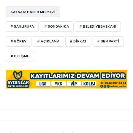
KAYNAK: HABER MERKEZİ
# ŞANLIRUFA
# SONDAKIKA
# BELEDIYEBAŞKANI
# GÖREV
# AÇIKLAMA
# DIKKAT
# DEMPARTI
# GELIŞME