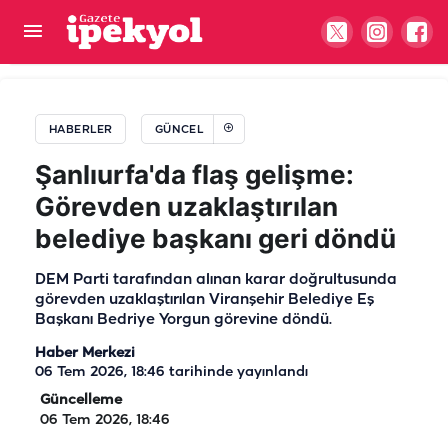
Şanlıurfa’da deprem hissi uyandıran gürültü!
Geceleri uykusuz kalan mahalleli tepkili
HABERLER
GÜNCEL
Şanlıurfa'da flaş gelişme:
Görevden uzaklaştırılan
belediye başkanı geri döndü
DEM Parti tarafından alınan karar doğrultusunda
görevden uzaklaştırılan Viranşehir Belediye Eş
Başkanı Bedriye Yorgun görevine döndü.
Haber Merkezi
06 Tem 2026, 18:46
tarihinde yayınlandı
Güncelleme
06 Tem 2026, 18:46