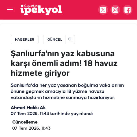
Şanlıurfa’ya beklenen müjde geldi: TOKİ’den 120
ay vadeyle ev ve iş yeri fırsatı!
HABERLER
GÜNCEL
Şanlıurfa'nın yaz kabusuna
karşı önemli adım! 18 havuz
hizmete giriyor
Şanlıurfa'da her yaz yaşanan boğulma vakalarının
önüne geçmek amacıyla 18 yüzme havuzu
vatandaşların hizmetine sunmaya hazırlanıyor.
Ahmet Hakkı Ak
07 Tem 2026, 11:43
tarihinde yayınlandı
Güncelleme
07 Tem 2026, 11:43