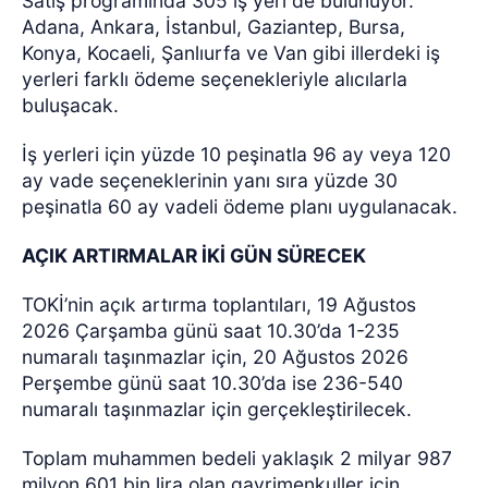
Satış programında 305 iş yeri de bulunuyor.
Adana, Ankara, İstanbul, Gaziantep, Bursa,
Konya, Kocaeli, Şanlıurfa ve Van gibi illerdeki iş
yerleri farklı ödeme seçenekleriyle alıcılarla
buluşacak.
İş yerleri için yüzde 10 peşinatla 96 ay veya 120
ay vade seçeneklerinin yanı sıra yüzde 30
peşinatla 60 ay vadeli ödeme planı uygulanacak.
AÇIK ARTIRMALAR İKİ GÜN SÜRECEK
TOKİ’nin açık artırma toplantıları, 19 Ağustos
2026 Çarşamba günü saat 10.30’da 1-235
numaralı taşınmazlar için, 20 Ağustos 2026
Perşembe günü saat 10.30’da ise 236-540
numaralı taşınmazlar için gerçekleştirilecek.
Toplam muhammen bedeli yaklaşık 2 milyar 987
milyon 601 bin lira olan gayrimenkuller için