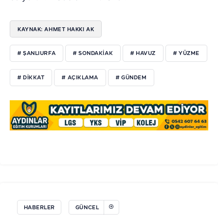
KAYNAK: AHMET HAKKI AK
# ŞANLIURFA
# SONDAKIAK
# HAVUZ
# YÜZME
# DIKKAT
# AÇIKLAMA
# GÜNDEM
HABERLER
GÜNCEL