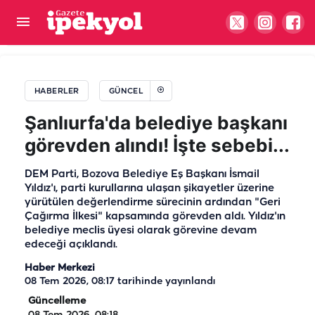
Türkiye'nin en iyi 5 mutfağı açıklandı: Urfalıları
çileden çıkaran sıralama!
HABERLER
GÜNCEL
Şanlıurfa'da belediye başkanı
görevden alındı! İşte sebebi...
DEM Parti, Bozova Belediye Eş Başkanı İsmail
Yıldız'ı, parti kurullarına ulaşan şikayetler üzerine
yürütülen değerlendirme sürecinin ardından "Geri
Çağırma İlkesi" kapsamında görevden aldı. Yıldız'ın
belediye meclis üyesi olarak görevine devam
edeceği açıklandı.
Haber Merkezi
08 Tem 2026, 08:17
tarihinde yayınlandı
Güncelleme