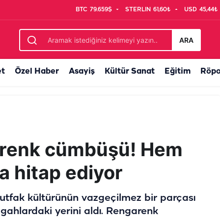
BTC
79.659$
STERLIN
61,60₺
USD
45,44₺
ram fiyatı...
ARA
et
Özel Haber
Asayiş
Kültür Sanat
Eğitim
Röpo
a renk cümbüşü! Hem
 hitap ediyor
utfak kültürünün vazgeçilmez bir parçası
zgahlardaki yerini aldı. Rengarenk