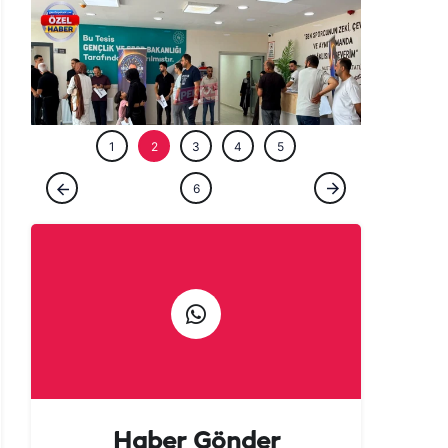
ÖZEL HABE
1
2
3
4
5
GÜNCEL
6
Şanlıurfa’da ‘Milyoner’ olmak isteyenler
akın etti!
Haber Gönder