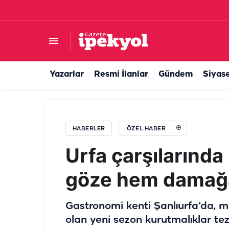
Şanlıurfa incirinde yeni sezon başladı! İşte kilog
Yazarlar
Resmi İlanlar
Gündem
Siyas
HABERLER
ÖZEL HABER
Urfa çarşılarınd
göze hem damağa
Gastronomi kenti Şanlıurfa’da, m
olan yeni sezon kurutmalıklar te