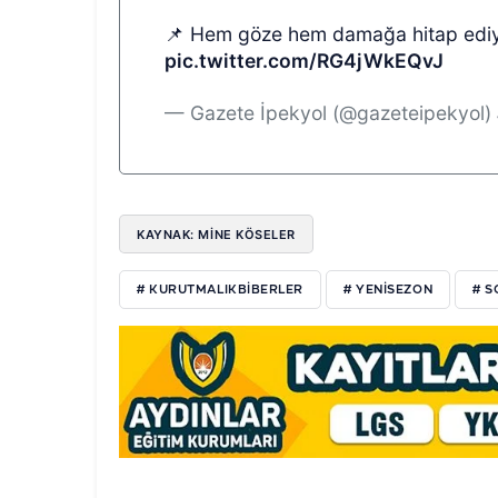
📌 Hem göze hem damağa hitap edi
pic.twitter.com/RG4jWkEQvJ
— Gazete İpekyol (@gazeteipekyol)
KAYNAK: MİNE KÖSELER
# KURUTMALIKBIBERLER
# YENISEZON
# S