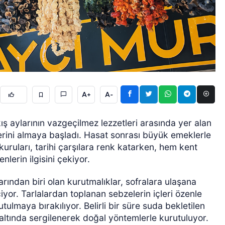
ÖZEL HABER
A+
A-
ş aylarının vazgeçilmez lezzetleri arasında yer alan
erini almaya başladı. Hasat sonrası büyük emeklerle
kuruları, tarihi çarşılara renk katarken, hem kent
nlerin ilgisini çekiyor.
rından biri olan kurutmalıklar, sofralara ulaşana
iyor. Tarlalardan toplanan sebzelerin içleri özenle
tulmaya bırakılıyor. Belirli bir süre suda bekletilen
altında sergilenerek doğal yöntemlerle kurutuluyor.