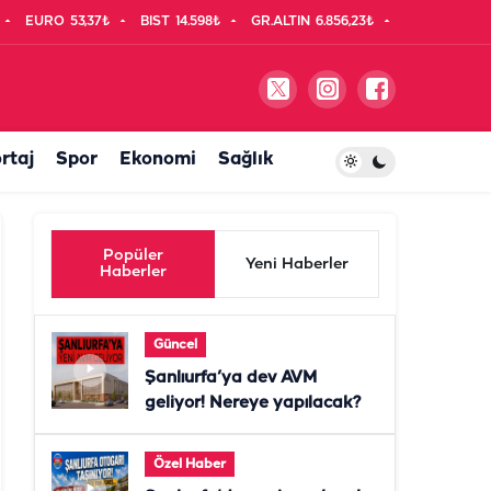
EURO
53,37₺
BIST
14.598₺
GR.ALTIN
6.856,23₺
rtaj
Spor
Ekonomi
Sağlık
Popüler
Yeni Haberler
Haberler
Güncel
Şanlıurfa’ya dev AVM
geliyor! Nereye yapılacak?
Özel Haber