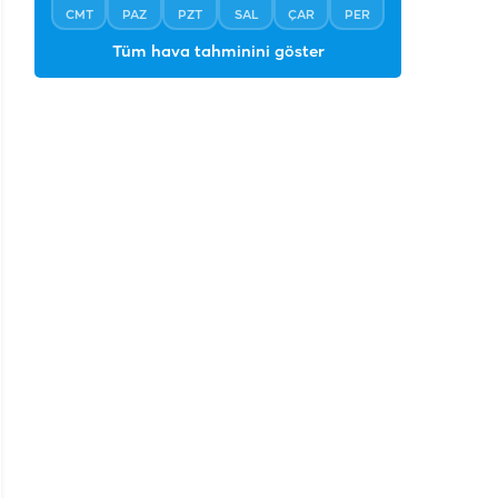
CMT
PAZ
PZT
SAL
ÇAR
PER
Tüm hava tahminini göster