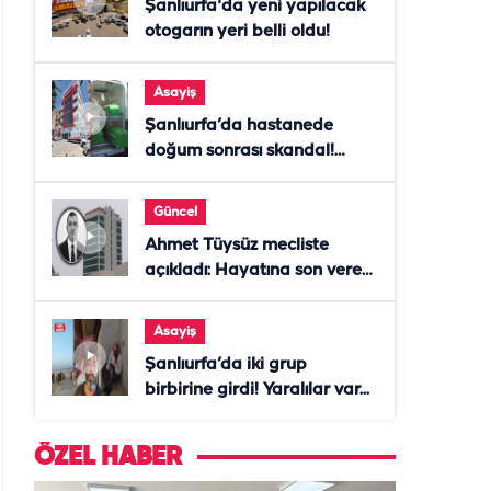
Şanlıurfa'da yeni yapılacak
otogarın yeri belli oldu!
Asayiş
Şanlıurfa’da hastanede
doğum sonrası skandal!
Anne öldü, doktor tutuklandı
Güncel
Ahmet Tüysüz mecliste
açıkladı: Hayatına son veren
daire başkanı "İsteselerdi
ölmezdim" notunu bıraktı
Asayiş
Şanlıurfa’da iki grup
birbirine girdi! Yaralılar var...
ÖZEL HABER