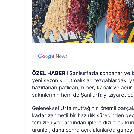
ÖZEL HABER I
Şanlıurfa’da sonbahar ve kı
yeni sezon kurutmalıklar, tezgahlardaki y
hazırlanan patlıcan, biber, kabak ve acur 
sakinlerinin hem de Şanlıurfa’yı ziyaret ede
Geleneksel Urfa mutfağının önemli parçala
kadar zahmetli bir hazırlık sürecinden geç
temizleniyor, ardından iplere dizilerek kuru
ürünler, daha sonra açık alanlarda güneş 