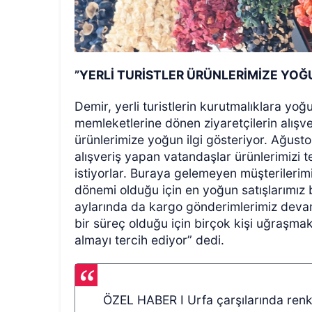
”YERLİ TURİSTLER ÜRÜNLERİMİZE YOĞ
Demir, yerli turistlerin kurutmalıklara yoğ
memleketlerine dönen ziyaretçilerin alışver
ürünlerimize yoğun ilgi gösteriyor. Ağus
alışveriş yapan vatandaşlar ürünlerimizi t
istiyorlar. Buraya gelemeyen müşterileri
dönemi olduğu için en yoğun satışlarımız 
aylarında da kargo gönderimlerimiz devam
bir süreç olduğu için birçok kişi uğraşmak
almayı tercih ediyor” dedi.
ÖZEL HABER I Urfa çarşılarında ren