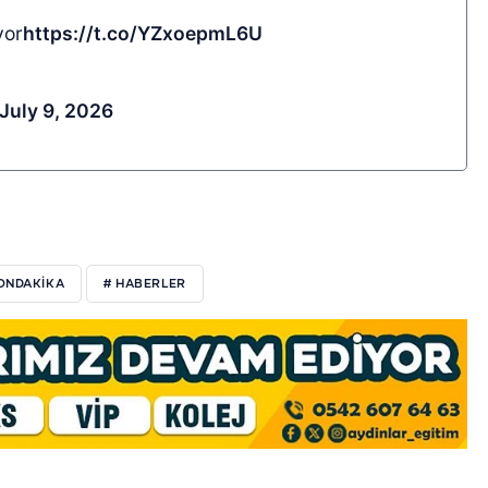
yor
https://t.co/YZxoepmL6U
July 9, 2026
ONDAKIKA
# HABERLER