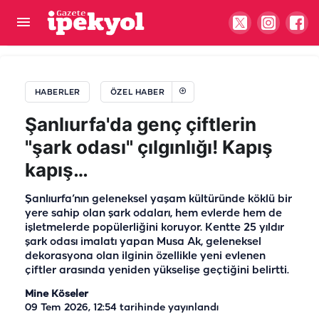
Şanlıurfa’da 2 bin yıllık sır gün yüzüne çıktı!
Görenleri büyüleyen yeraltı şehri…
HABERLER
ÖZEL HABER
Şanlıurfa'da genç çiftlerin
"şark odası" çılgınlığı! Kapış
kapış…
Şanlıurfa’nın geleneksel yaşam kültüründe köklü bir
yere sahip olan şark odaları, hem evlerde hem de
işletmelerde popülerliğini koruyor. Kentte 25 yıldır
şark odası imalatı yapan Musa Ak, geleneksel
dekorasyona olan ilginin özellikle yeni evlenen
çiftler arasında yeniden yükselişe geçtiğini belirtti.
Mine Köseler
09 Tem 2026, 12:54
tarihinde yayınlandı