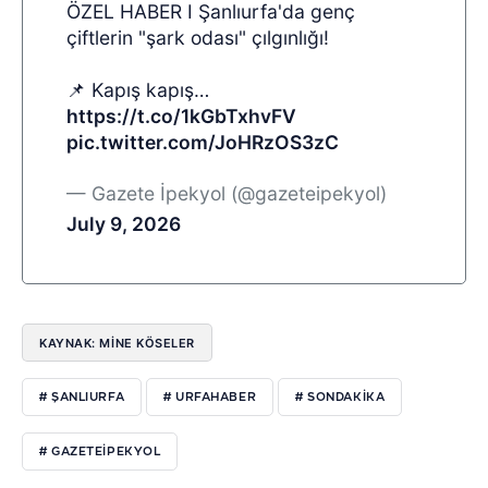
ÖZEL HABER I Şanlıurfa'da genç
çiftlerin "şark odası" çılgınlığı!
📌 Kapış kapış…
https://t.co/1kGbTxhvFV
pic.twitter.com/JoHRzOS3zC
— Gazete İpekyol (@gazeteipekyol)
July 9, 2026
KAYNAK: MİNE KÖSELER
# ŞANLIURFA
# URFAHABER
# SONDAKİKA
# GAZETEİPEKYOL