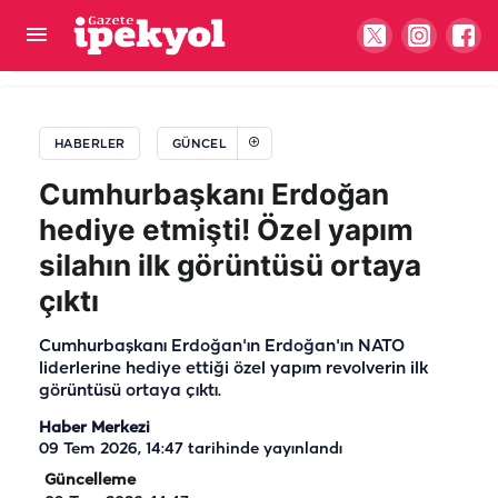
Harran Üniversitesinde skandal iddia!
Öğrencilerden bile o para isteniyor
HABERLER
GÜNCEL
Cumhurbaşkanı Erdoğan
hediye etmişti! Özel yapım
silahın ilk görüntüsü ortaya
çıktı
Cumhurbaşkanı Erdoğan'ın Erdoğan'ın NATO
liderlerine hediye ettiği özel yapım revolverin ilk
görüntüsü ortaya çıktı.
Haber Merkezi
09 Tem 2026, 14:47
tarihinde yayınlandı
Güncelleme