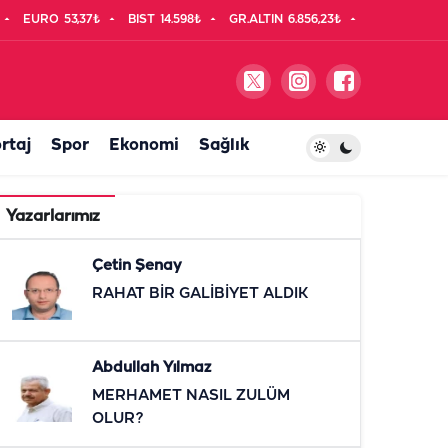
EURO
53,37₺
BIST
14.598₺
GR.ALTIN
6.856,23₺
rtaj
Spor
Ekonomi
Sağlık
Yazarlarımız
Çetin Şenay
RAHAT BİR GALİBİYET ALDIK
Abdullah Yılmaz
MERHAMET NASIL ZULÜM
OLUR?