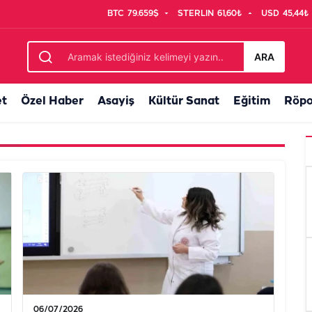
BTC
79.659$
STERLIN
61,60₺
USD
45,44₺
ARA
et
Özel Haber
Asayiş
Kültür Sanat
Eğitim
Röpo
06/07/2026