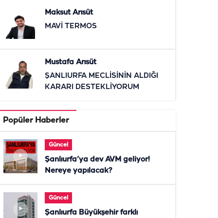
Maksut Arısüt
MAVİ TERMOS
Mustafa Arısüt
ŞANLIURFA MECLİSİNİN ALDIĞI
KARARI DESTEKLİYORUM
Popüler Haberler
Güncel
Şanlıurfa’ya dev AVM geliyor!
Nereye yapılacak?
Güncel
Şanlıurfa Büyükşehir farklı