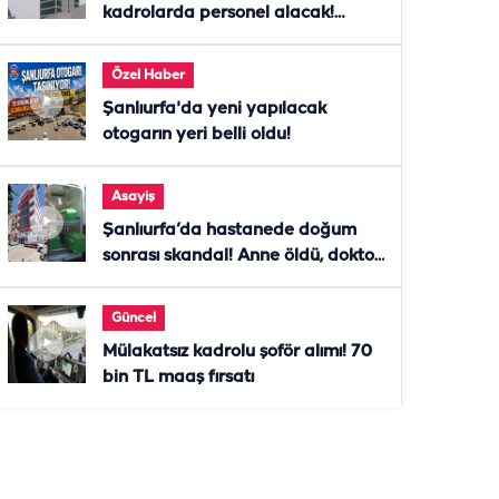
kadrolarda personel alacak!
Başvurular başladı
Özel Haber
Şanlıurfa'da yeni yapılacak
otogarın yeri belli oldu!
Asayiş
Şanlıurfa’da hastanede doğum
sonrası skandal! Anne öldü, doktor
tutuklandı
Güncel
Mülakatsız kadrolu şoför alımı! 70
bin TL maaş fırsatı