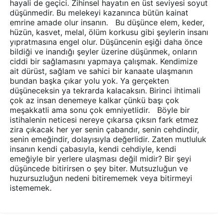
hayali de geçici. Zihinsel hayatın en üst seviyesi soyut
düşünmedir. Bu melekeyi kazanınca bütün kainat
emrine amade olur insanın. Bu düşünce elem, keder,
hüzün, kasvet, melal, ölüm korkusu gibi şeylerin insanı
yıpratmasına engel olur. Düşüncenin eşiği daha önce
bildiği ve inandığı şeyler üzerine düşünmek, onların
ciddi bir sağlamasını yapmaya çalışmak. Kendimize
ait dürüst, sağlam ve sahici bir kanaate ulaşmanın
bundan başka çıkar yolu yok. Ya gerçekten
düşüneceksin ya tekrarda kalacaksın. Birinci ihtimali
çok az insan denemeye kalkar çünkü başı çok
meşakkatli ama sonu çok emniyetlidir. Böyle bir
istihalenin neticesi nereye çıkarsa çıksın fark etmez
zira çıkacak her yer senin çabandır, senin cehdindir,
senin emeğindir, dolayısıyla değerlidir. Zaten mutluluk
insanın kendi çabasıyla, kendi cehdiyle, kendi
emeğiyle bir yerlere ulaşması değil midir? Bir şeyi
düşüncede bitirirsen o şey biter. Mutsuzluğun ve
huzursuzluğun nedeni bitirememek veya bitirmeyi
istememek.