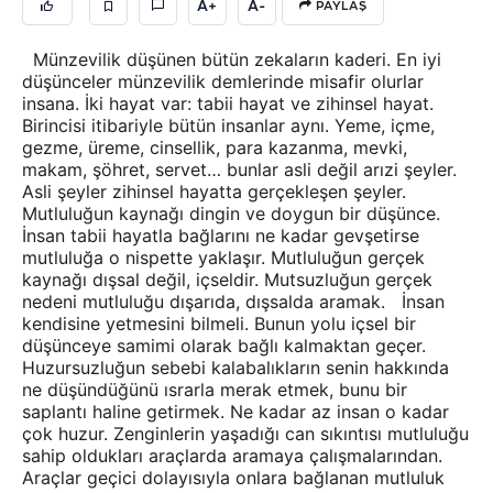
A+
A-
PAYLAŞ
Münzevilik düşünen bütün zekaların kaderi. En iyi
düşünceler münzevilik demlerinde misafir olurlar
insana. İki hayat var: tabii hayat ve zihinsel hayat.
Birincisi itibariyle bütün insanlar aynı. Yeme, içme,
gezme, üreme, cinsellik, para kazanma, mevki,
makam, şöhret, servet… bunlar asli değil arızi şeyler.
Asli şeyler zihinsel hayatta gerçekleşen şeyler.
Mutluluğun kaynağı dingin ve doygun bir düşünce.
İnsan tabii hayatla bağlarını ne kadar gevşetirse
mutluluğa o nispette yaklaşır. Mutluluğun gerçek
kaynağı dışsal değil, içseldir. Mutsuzluğun gerçek
nedeni mutluluğu dışarıda, dışsalda aramak. İnsan
kendisine yetmesini bilmeli. Bunun yolu içsel bir
düşünceye samimi olarak bağlı kalmaktan geçer.
Huzursuzluğun sebebi kalabalıkların senin hakkında
ne düşündüğünü ısrarla merak etmek, bunu bir
saplantı haline getirmek. Ne kadar az insan o kadar
çok huzur. Zenginlerin yaşadığı can sıkıntısı mutluluğu
sahip oldukları araçlarda aramaya çalışmalarından.
Araçlar geçici dolayısıyla onlara bağlanan mutluluk