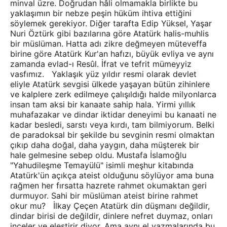
minval üzre. Doğrudan hâli olmamakla birlikte bu
yaklaşımın bir nebze peşin hüküm ihtiva ettiğini
söylemek gerekiyor. Diğer tarafta Edip Yüksel, Yaşar
Nuri Öztürk gibi bazılarına göre Atatürk halis-muhlis
bir müslüman. Hatta adı zikre değmeyen müteveffa
birine göre Atatürk Kur'an hafızı, büyük evliya ve aynı
zamanda evlad-ı Resûl. İfrat ve tefrit mümeyyiz
vasfımız. Yaklaşık yüz yıldır resmi olarak devlet
eliyle Atatürk sevgisi ülkede yaşayan bütün zihinlere
ve kalplere zerk edilmeye çalışıldığı halde milyonlarca
insan tam aksi bir kanaate sahip hala. Yirmi yıllık
muhafazakar ve dindar iktidar deneyimi bu kanaati ne
kadar besledi, sarstı veya kırdı, tam bilmiyorum. Belki
de paradoksal bir şekilde bu sevginin resmi olmaktan
çıkıp daha doğal, daha yaygın, daha müşterek bir
hale gelmesine sebep oldu. Mustafa İslamoğlu
"Yahudileşme Temayülü" isimli meşhur kitabında
Atatürk'ün açıkça ateist olduğunu söylüyor ama buna
rağmen her fırsatta hazrete rahmet okumaktan geri
durmuyor. Sahi bir müslüman ateist birine rahmet
okur mu? İlkay Çeçen Atatürk din düşmanı değildir,
dindar birisi de değildir, dinlere nefret duymaz, onları
inceler ve eleştirir diyor. Ama aynı el yazmalarında bu