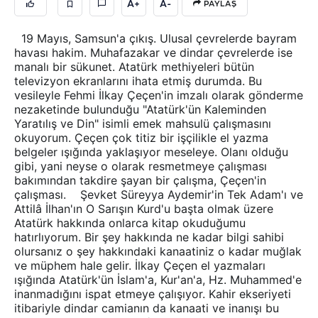
A+
A-
PAYLAŞ
19 Mayıs, Samsun'a çıkış. Ulusal çevrelerde bayram
havası hakim. Muhafazakar ve dindar çevrelerde ise
manalı bir sükunet. Atatürk methiyeleri bütün
televizyon ekranlarını ihata etmiş durumda. Bu
vesileyle Fehmi İlkay Çeçen'in imzalı olarak gönderme
nezaketinde bulunduğu "Atatürk'ün Kaleminden
Yaratılış ve Din" isimli emek mahsulü çalışmasını
okuyorum. Çeçen çok titiz bir işçilikle el yazma
belgeler ışığında yaklaşıyor meseleye. Olanı olduğu
gibi, yani neyse o olarak resmetmeye çalışması
bakımından takdire şayan bir çalışma, Çeçen'in
çalışması. Şevket Süreyya Aydemir'in Tek Adam'ı ve
Attilâ İlhan'ın O Sarışın Kurd'u başta olmak üzere
Atatürk hakkında onlarca kitap okuduğumu
hatırlıyorum. Bir şey hakkında ne kadar bilgi sahibi
olursanız o şey hakkındaki kanaatiniz o kadar muğlak
ve müphem hale gelir. İlkay Çeçen el yazmaları
ışığında Atatürk'ün İslam'a, Kur'an'a, Hz. Muhammed'e
inanmadığını ispat etmeye çalışıyor. Kahir ekseriyeti
itibariyle dindar camianın da kanaati ve inanışı bu