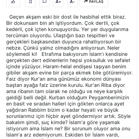
A+
A-
PAYLAŞ
Geçen akşam eski bir dost ile hasbihal ettik biraz.
Bir dokunsam bin ah işitiyordum. Çok dertli, çok
kederli, çok içten konuşuyordu. Yer yer duygularıma
tercüman oluyordu. Ulaştığın bazı tespitleri ve
gerçekleri başkasından duyunca rahatlıyorsun bir
nebze. Çünkü yalnız olmadığını anlıyorsun. Neler
söylemedi ki! Etrafıma bakıyorum İslam'ı kendisine
gerçekten dert edinenlerin hepsi yoksulluk ve sefalet
içinde yüzüyor. Haram-helal endişesi taşıyan benim
gibiler akşam evine bir parça ekmek bile götüremiyor.
Faiz diyor Kur'an ama günümüz ekonomi dünyası
baştan ayağa faiz üzerine kurulu. Kur'an Riba diyor
ama ribanın tam olarak ne olduğu ve neye karşılık
geldiği belli değil. Kurban olduğum Peygamberimizin
en basit ve sıradan halleri için gökten onlarca ayet
yağdıran Rabbim bizim o kadar hayati ve büyük
sorunlarımız için hiçbir ayet göndermiyor artık. Söyle
bakalım şimdi, suç kimde? İslam'a göre yaşamak
istiyorum ama İslam ne? Bir sorunum oluyor ama onu
İslam'a arz edemiyorum. Eskiden bir İslam vardı,