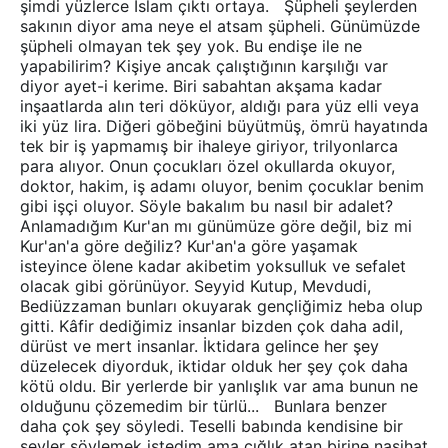
şimdi yüzlerce İslam çıktı ortaya. Şüpheli şeylerden
sakının diyor ama neye el atsam şüpheli. Günümüzde
şüpheli olmayan tek şey yok. Bu endişe ile ne
yapabilirim? Kişiye ancak çalıştığının karşılığı var
diyor ayet-i kerime. Biri sabahtan akşama kadar
inşaatlarda alın teri döküyor, aldığı para yüz elli veya
iki yüz lira. Diğeri göbeğini büyütmüş, ömrü hayatında
tek bir iş yapmamış bir ihaleye giriyor, trilyonlarca
para alıyor. Onun çocukları özel okullarda okuyor,
doktor, hakim, iş adamı oluyor, benim çocuklar benim
gibi işçi oluyor. Söyle bakalım bu nasıl bir adalet?
Anlamadığım Kur'an mı günümüze göre değil, biz mi
Kur'an'a göre değiliz? Kur'an'a göre yaşamak
isteyince ölene kadar akibetim yoksulluk ve sefalet
olacak gibi görünüyor. Seyyid Kutup, Mevdudi,
Bediüzzaman bunları okuyarak gençliğimiz heba olup
gitti. Kâfir dediğimiz insanlar bizden çok daha adil,
dürüst ve mert insanlar. İktidara gelince her şey
düzelecek diyorduk, iktidar olduk her şey çok daha
kötü oldu. Bir yerlerde bir yanlışlık var ama bunun ne
olduğunu çözemedim bir türlü... Bunlara benzer
daha çok şey söyledi. Teselli babında kendisine bir
şeyler söylemek istedim ama çığlık atan birine nasihat