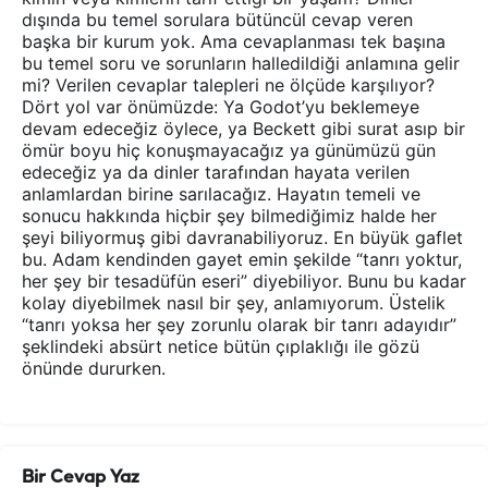
dışında bu temel sorulara bütüncül cevap veren
başka bir kurum yok. Ama cevaplanması tek başına
bu temel soru ve sorunların halledildiği anlamına gelir
mi? Verilen cevaplar talepleri ne ölçüde karşılıyor?
Dört yol var önümüzde: Ya Godot’yu beklemeye
devam edeceğiz öylece, ya Beckett gibi surat asıp bir
ömür boyu hiç konuşmayacağız ya günümüzü gün
edeceğiz ya da dinler tarafından hayata verilen
anlamlardan birine sarılacağız. Hayatın temeli ve
sonucu hakkında hiçbir şey bilmediğimiz halde her
şeyi biliyormuş gibi davranabiliyoruz. En büyük gaflet
bu. Adam kendinden gayet emin şekilde “tanrı yoktur,
her şey bir tesadüfün eseri” diyebiliyor. Bunu bu kadar
kolay diyebilmek nasıl bir şey, anlamıyorum. Üstelik
“tanrı yoksa her şey zorunlu olarak bir tanrı adayıdır”
şeklindeki absürt netice bütün çıplaklığı ile gözü
önünde dururken.
Bir Cevap Yaz