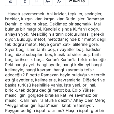
A+
A-
PAYLAŞ
Hayatı sevememek. Ani krizler, tepkiler, sevinçler,
istekler, kızgınlıklar, kırgınlıklar. Rutin işler. Ramazan
Demir'i dinledim biraz. Çekilmez bir saçmalık. Mal
bulmuş bir mağribi. Kendisi dışında Kur'an'ı doğru
anlayan yok. Mealciliğin altının doldurulması gerekir
diyor. Bulduğu metot, metotlar içinde bir metot değil,
tek doğru metot. Neye göre? Zat-ı alilerine göre.
Siyer boş, İslam tarihi boş, rivayetler boş, hadisler
boş, nüzul sebepleri boş, klasik tefsirler boş, tarih
boş, tarihsellik boş... Kur'an'ı Kur'an'la tefsir edeceğiz.
Peki hangi ayeti hangi ayetle, hangi kelimeyi hangi
kelimeyle, hangi kavramı hangi kavramla tefsir
edeceğiz? Elbette Ramazan beyin bulduğu ve tercih
ettiği ayetlerle, kelimelerle, kavramlarla. Diğerleri ve
başka türlüsü kesinlikle yanlış. İşte yeni, orijinal,
biricik, tek doğru dediği metot bu. Edip Yüksel
mealciliğini gölgede bırakan katı ve sevimsiz bir
mealcilik. Bir nevi "alaturka deizm." Altay Cem Meriç
"Peygamberliğin İspatı" isimli kitabını tanıtıyor.
Peygamberliğin ispatı olur mu? Haşrin ispatı gibi bir