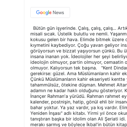
Bütün gün işyerinde. Çalış, çalış, çalış... 
misali sıcak. Üstelik bulutlu ve nemli. Yaşanma
kokusu gelen bir hava. Elimde bitmek üzere ol
kıymetini kaybediyor. Çoğu yavan geliyor in
görüyorsun ve bizzat yaşıyorsun çünkü. Bu ül
insana inanan yok. İdeolojiler her şeyi belir
ideolojin olmuyor, partin olmuyor, cemaatin o
olmuyor. Kalıyorsun tek başına. "Kent Dindarlı
gerekirse: güzel. Ama Müslümanların kahir ekse
Çünkü Müslümanların kahir ekseriyeti kentte yaş
tahammülsüz, ötekine düşman. Mehmet Altan 2
adamın ne kadar haklı olduğunu gösteriyor. 
İnançer Rahman'a yürüdü. Rahman rahmet eyl
kalender, postnişin, hatip, gönül ehli bir ins
bahar yoktur. Ya yaz vardır, ya kış vardır. 
Yeniden İnşası" adlı kitabı. Yirmi yıl önce ok
tanıştıran başka bir idolim olan Ali Şeriati idi
merakı sarmış ve böylece İkbal'in bütün kita