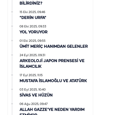
BİLİRDİNİZ?
15 Eki 2025, 09:46
"DERİN URFA"
08 Eki 2025, 09:33
YOL YORUYOR
01 Eki 2025, 09:55
ÜMİT MERİÇ HANIMDAN GELENLER
24 Eyl 2025, 09:31
ARKEOLOJİ JAPON PRENSESİ VE
İSLAMCILIK
17 Eyl 2025, 11:15
MUSTAFA İSLAMOĞLU VE ATATÜRK
03 Eyl 2025, 10:40
SİVAS VE HÜZÜN
06 Ağu 2025, 09:47
ALLAH GAZZE'YE NEDEN YARDIM