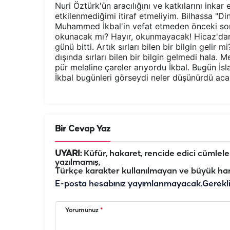
Nuri Öztürk'ün aracılığını ve katkılarını inka
etkilenmediğimi itiraf etmeliyim. Bilhassa "D
Muhammed İkbal'in vefat etmeden önceki son s
okunacak mı? Hayır, okunmayacak! Hicaz'dan
günü bitti. Artık sırları bilen bir bilgin gelir
dışında sırları bilen bir bilgin gelmedi hala. 
pür melaline çareler arıyordu İkbal. Bugün İs
İkbal bugünleri görseydi neler düşünürdü ac
Bir Cevap Yaz
UYARI:
Küfür, hakaret, rencide edici cümleler 
yazılmamış,
Türkçe karakter kullanılmayan ve büyük har
E-posta hesabınız yayımlanmayacak.
Gerekl
Yorumunuz
*