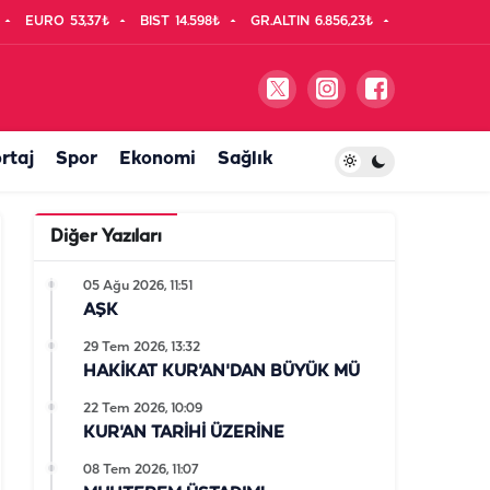
EURO
53,37₺
BIST
14.598₺
GR.ALTIN
6.856,23₺
rtaj
Spor
Ekonomi
Sağlık
Diğer Yazıları
05 Ağu 2026, 11:51
AŞK
29 Tem 2026, 13:32
HAKİKAT KUR'AN'DAN BÜYÜK MÜ
22 Tem 2026, 10:09
KUR'AN TARİHİ ÜZERİNE
08 Tem 2026, 11:07