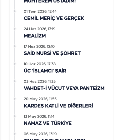
MUHTEREM ÜSTADIM!
01 Tem 2026, 12:44
CEMİL MERİÇ VE GERÇEK
24 Haz 2026, 13:19
MEALİZM
17 Haz 2026, 12:10
SAİD NURSİ VE ŞÖHRET
10 Haz 2026, 17:38
ÜÇ 'İSLAMCI' ŞAİR
03 Haz 2026, 11:35
VAHDET-İ VÜCUT VEYA PANTEİZM
20 May 2026, 11:55
KARDEŞ KATLİ VE DİĞERLERİ
13 May 2026, 11:14
NAMAZ VE TÜRKİYE
06 May 2026, 13:19