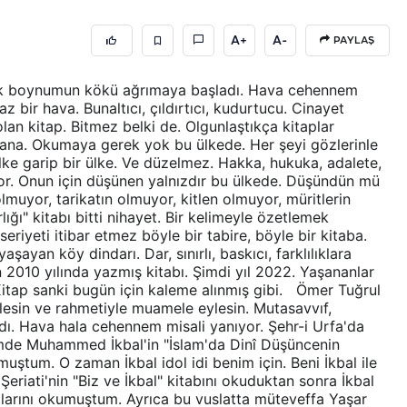
A+
A-
PAYLAŞ
Artık boynumun kökü ağrımaya başladı. Hava cehennem
z bir hava. Bunaltıcı, çıldırtıcı, kudurtucu. Cinayet
an kitap. Bitmez belki de. Olgunlaştıkça kitaplar
sana. Okumaya gerek yok bu ülkede. Her şeyi gözlerinle
ke garip bir ülke. Ve düzelmez. Hakka, hukuka, adalete,
liyor. Onun için düşünen yalnızdır bu ülkede. Düşündün mü
lmuyor, tarikatın olmuyor, kitlen olmuyor, müritlerin
ğı" kitabı bitti nihayet. Bir kelimeyle özetlemek
riyeti itibar etmez böyle bir tabire, böyle bir kitaba.
ayan köy dindarı. Dar, sınırlı, baskıcı, farklılıklara
010 yılında yazmış kitabı. Şimdi yıl 2022. Yaşananlar
Kitap sanki bugün için kaleme alınmış gibi. Ömer Tuğrul
esin ve rahmetiyle muamele eylesin. Mutasavvıf,
andı. Hava hala cehennem misali yanıyor. Şehr-i Urfa'da
Elimde Muhammed İkbal'in "İslam'da Dinî Düşüncenin
umuştum. O zaman İkbal idol idi benim için. Beni İkbal ile
. Şeriati'nin "Biz ve İkbal" kitabını okuduktan sonra İkbal
plarını okumuştum. Ayrıca bu vuslatta müteveffa Yaşar