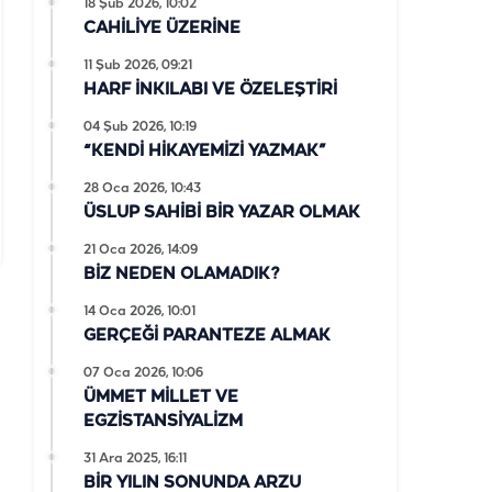
18 Şub 2026, 10:02
CAHİLİYE ÜZERİNE
11 Şub 2026, 09:21
HARF İNKILABI VE ÖZELEŞTİRİ
04 Şub 2026, 10:19
“KENDİ HİKAYEMİZİ YAZMAK”
28 Oca 2026, 10:43
ÜSLUP SAHİBİ BİR YAZAR OLMAK
21 Oca 2026, 14:09
BİZ NEDEN OLAMADIK?
14 Oca 2026, 10:01
GERÇEĞİ PARANTEZE ALMAK
07 Oca 2026, 10:06
ÜMMET MİLLET VE
EGZİSTANSİYALİZM
31 Ara 2025, 16:11
BİR YILIN SONUNDA ARZU