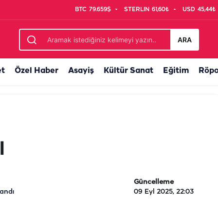
BTC
79.659$
STERLIN
61,60₺
USD
45,44₺
ARA
et
Özel Haber
Asayiş
Kültür Sanat
Eğitim
Röpo
I
Güncelleme
landı
09 Eyl 2025, 22:03