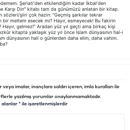
r edemem. Şeriati'den etkilendiğim kadar İkbal'den
ine Karşı Din" kitabı tam da günümüzü anlatan bir kitap.
özleri/şiiri çok hazin: "Geçmiş şarkılar tekrar
 bir meltem esecek mi? Hayır, esmeyecek! Bu fakirin
 mi? Hayır, gelmez!" Aradan yüz yıl geçti ama birkaç kişi
Mezkûr kitapta yaklaşık yüz yıl önce İslam dünyasının hal-i
lam dünyasının hali o günlerden daha elim, daha vahim.
aba?
veya imalar, inançlara saldırı içeren, imla kuralları ile
flerle yazılmış yorumlar onaylanmamaktadır.
i alanlar
*
ile işaretlenmişlerdir