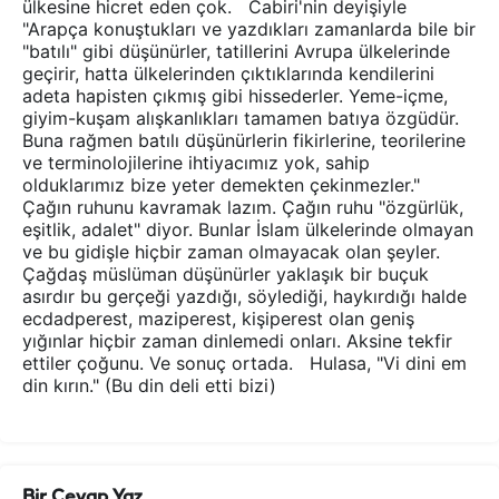
ülkesine hicret eden çok. Cabiri'nin deyişiyle
"Arapça konuştukları ve yazdıkları zamanlarda bile bir
"batılı" gibi düşünürler, tatillerini Avrupa ülkelerinde
geçirir, hatta ülkelerinden çıktıklarında kendilerini
adeta hapisten çıkmış gibi hissederler. Yeme-içme,
giyim-kuşam alışkanlıkları tamamen batıya özgüdür.
Buna rağmen batılı düşünürlerin fikirlerine, teorilerine
ve terminolojilerine ihtiyacımız yok, sahip
olduklarımız bize yeter demekten çekinmezler."
Çağın ruhunu kavramak lazım. Çağın ruhu "özgürlük,
eşitlik, adalet" diyor. Bunlar İslam ülkelerinde olmayan
ve bu gidişle hiçbir zaman olmayacak olan şeyler.
Çağdaş müslüman düşünürler yaklaşık bir buçuk
asırdır bu gerçeği yazdığı, söylediği, haykırdığı halde
ecdadperest, maziperest, kişiperest olan geniş
yığınlar hiçbir zaman dinlemedi onları. Aksine tekfir
ettiler çoğunu. Ve sonuç ortada. Hulasa, "Vi dini em
din kırın." (Bu din deli etti bizi)
Bir Cevap Yaz