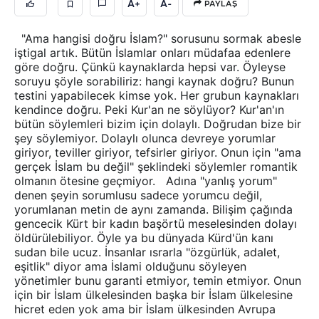
A+
A-
PAYLAŞ
"Ama hangisi doğru İslam?" sorusunu sormak abesle
iştigal artık. Bütün İslamlar onları müdafaa edenlere
göre doğru. Çünkü kaynaklarda hepsi var. Öyleyse
soruyu şöyle sorabiliriz: hangi kaynak doğru? Bunun
testini yapabilecek kimse yok. Her grubun kaynakları
kendince doğru. Peki Kur'an ne söylüyor? Kur'an'ın
bütün söylemleri bizim için dolaylı. Doğrudan bize bir
şey söylemiyor. Dolaylı olunca devreye yorumlar
giriyor, teviller giriyor, tefsirler giriyor. Onun için "ama
gerçek İslam bu değil" şeklindeki söylemler romantik
olmanın ötesine geçmiyor. Adına "yanlış yorum"
denen şeyin sorumlusu sadece yorumcu değil,
yorumlanan metin de aynı zamanda. Bilişim çağında
gencecik Kürt bir kadın başörtü meselesinden dolayı
öldürülebiliyor. Öyle ya bu dünyada Kürd'ün kanı
sudan bile ucuz. İnsanlar ısrarla "özgürlük, adalet,
eşitlik" diyor ama İslami olduğunu söyleyen
yönetimler bunu garanti etmiyor, temin etmiyor. Onun
için bir İslam ülkelesinden başka bir İslam ülkelesine
hicret eden yok ama bir İslam ülkesinden Avrupa