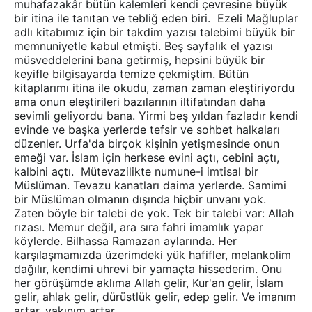
muhafazakâr bütün kalemleri kendi çevresine büyük
bir itina ile tanıtan ve tebliğ eden biri. Ezeli Mağluplar
adlı kitabımız için bir takdim yazısı talebimi büyük bir
memnuniyetle kabul etmişti. Beş sayfalık el yazısı
müsveddelerini bana getirmiş, hepsini büyük bir
keyifle bilgisayarda temize çekmiştim. Bütün
kitaplarımı itina ile okudu, zaman zaman eleştiriyordu
ama onun eleştirileri bazılarının iltifatından daha
sevimli geliyordu bana. Yirmi beş yıldan fazladır kendi
evinde ve başka yerlerde tefsir ve sohbet halkaları
düzenler. Urfa'da birçok kişinin yetişmesinde onun
emeği var. İslam için herkese evini açtı, cebini açtı,
kalbini açtı. Mütevazilikte numune-i imtisal bir
Müslüman. Tevazu kanatları daima yerlerde. Samimi
bir Müslüman olmanın dışında hiçbir unvanı yok.
Zaten böyle bir talebi de yok. Tek bir talebi var: Allah
rızası. Memur değil, ara sıra fahri imamlık yapar
köylerde. Bilhassa Ramazan aylarında. Her
karşılaşmamızda üzerimdeki yük hafifler, melankolim
dağılır, kendimi uhrevi bir yamaçta hissederim. Onu
her görüşümde aklıma Allah gelir, Kur'an gelir, İslam
gelir, ahlak gelir, dürüstlük gelir, edep gelir. Ve imanım
artar, yakınım artar.