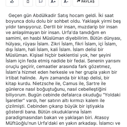
A+
A-
PAYLAŞ
Geçen gün Abdülkadir Satış hocam geldi. İki saat
boyunca dolu dolu bir sohbet oldu. Yaklaşık yirmi beş
yıldır tanışıyoruz. Dertli bir insan, muzdarip bir insan
ve anlaşılmayan bir insan. Urfa'da tanıdığım en
samimi, en hasbi Müslüman diyebilirim. Bütün dünyası,
hülyası, rüyası İslam. Zikri İslam, fikri İslam, içi İslam,
dışı İslam, hali İslam, kali İslam. İslam delisi bir
Müslüman. Kişisel hiçbir beklentisi yok, her şeyini
İslam için feda etmiş nadide bir fedai. Senenin yarısını
oruçlu geçirir, cemaatler arasında fark gözetmez,
İslam'a hizmet eden herkesle ve her grupla yakın bir
irtibat halinde. Aynı zamanda bir kitap delisi, bir
kitap kurdu. Nietzsche ile, Camus ile, Sartre ile
günlerce nasıl boğuştuğunu, nasıl cebelleştiğini
biliyorum. Bugün cebinde defalarca okuduğu "Yoldaki
İşaretler" vardı, her satırın altı kırmızı kalem ile
çizilmişti. Cebinden çıkarıp büyük bir iştiyakla
gösterdi bana. Bütün okuduklarına İslam
paradigmasından bakan ve yaklaşan biri. Atasoy
Müftüoğlu'nun Urfa'daki en yakın arkadaşı. İslamcı ve