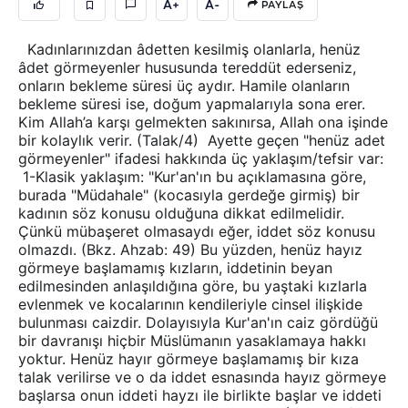
A+
A-
PAYLAŞ
Kadınlarınızdan âdetten kesilmiş olanlarla, henüz
âdet görmeyenler hususunda tereddüt ederseniz,
onların bekleme süresi üç aydır. Hamile olanların
bekleme süresi ise, doğum yapmalarıyla sona erer.
Kim Allah’a karşı gelmekten sakınırsa, Allah ona işinde
bir kolaylık verir. (Talak/4) Ayette geçen "henüz adet
görmeyenler" ifadesi hakkında üç yaklaşım/tefsir var:
1-Klasik yaklaşım: "Kur'an'ın bu açıklamasına göre,
burada "Müdahale" (kocasıyla gerdeğe girmiş) bir
kadının söz konusu olduğuna dikkat edilmelidir.
Çünkü mübaşeret olmasaydı eğer, iddet söz konusu
olmazdı. (Bkz. Ahzab: 49) Bu yüzden, henüz hayız
görmeye başlamamış kızların, iddetinin beyan
edilmesinden anlaşıldığına göre, bu yaştaki kızlarla
evlenmek ve kocalarının kendileriyle cinsel ilişkide
bulunması caizdir. Dolayısıyla Kur'an'ın caiz gördüğü
bir davranışı hiçbir Müslümanın yasaklamaya hakkı
yoktur. Henüz hayır görmeye başlamamış bir kıza
talak verilirse ve o da iddet esnasında hayız görmeye
başlarsa onun iddeti hayzı ile birlikte başlar ve iddeti