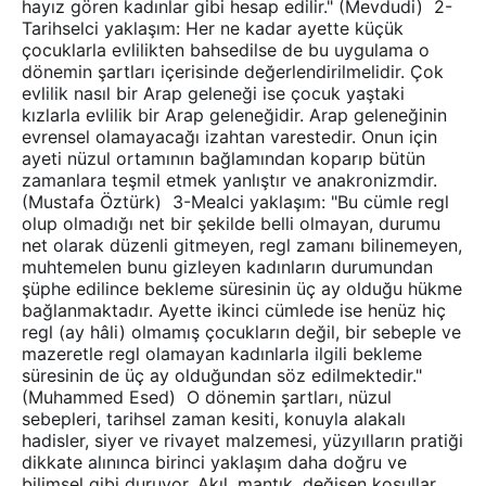
hayız gören kadınlar gibi hesap edilir." (Mevdudi) 2-
Tarihselci yaklaşım: Her ne kadar ayette küçük
çocuklarla evlilikten bahsedilse de bu uygulama o
dönemin şartları içerisinde değerlendirilmelidir. Çok
evlilik nasıl bir Arap geleneği ise çocuk yaştaki
kızlarla evlilik bir Arap geleneğidir. Arap geleneğinin
evrensel olamayacağı izahtan varestedir. Onun için
ayeti nüzul ortamının bağlamından koparıp bütün
zamanlara teşmil etmek yanlıştır ve anakronizmdir.
(Mustafa Öztürk) 3-Mealci yaklaşım: "Bu cümle regl
olup olmadığı net bir şekilde belli olmayan, durumu
net olarak düzenli gitmeyen, regl zamanı bilinemeyen,
muhtemelen bunu gizleyen kadınların durumundan
şüphe edilince bekleme süresinin üç ay olduğu hükme
bağlanmaktadır. Ayette ikinci cümlede ise henüz hiç
regl (ay hâli) olmamış çocukların değil, bir sebeple ve
mazeretle regl olamayan kadınlarla ilgili bekleme
süresinin de üç ay olduğundan söz edilmektedir."
(Muhammed Esed) O dönemin şartları, nüzul
sebepleri, tarihsel zaman kesiti, konuyla alakalı
hadisler, siyer ve rivayet malzemesi, yüzyılların pratiği
dikkate alınınca birinci yaklaşım daha doğru ve
bilimsel gibi duruyor. Akıl, mantık, değişen koşullar,