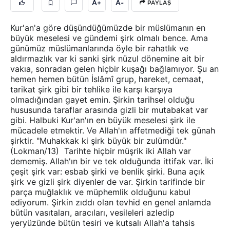
A+
A-
PAYLAŞ
Kur'an'a göre düşündüğümüzde bir müslümanın en
büyük meselesi ve gündemi şirk olmalı bence. Ama
günümüz müslümanlarında öyle bir rahatlık ve
aldırmazlık var ki sanki şirk nüzul dönemine ait bir
vakıa, sonradan gelen hiçbir kuşağı bağlamıyor. Şu an
hemen hemen bütün İslâmî grup, hareket, cemaat,
tarikat şirk gibi bir tehlike ile karşı karşıya
olmadığından gayet emin. Şirkin tarihsel olduğu
hususunda taraflar arasında gizli bir mutabakat var
gibi. Halbuki Kur'an'ın en büyük meselesi şirk ile
mücadele etmektir. Ve Allah'ın affetmediği tek günah
şirktir. "Muhakkak ki şirk büyük bir zulümdür."
(Lokman/13) Tarihte hiçbir müşrik iki Allah var
dememiş. Allah'ın bir ve tek olduğunda ittifak var. İki
çeşit şirk var: esbab şirki ve benlik şirki. Buna açık
şirk ve gizli şirk diyenler de var. Şirkin tarifinde bir
parça muğlaklık ve müphemlik olduğunu kabul
ediyorum. Şirkin zıddı olan tevhid en genel anlamda
bütün vasıtaları, aracıları, vesileleri azledip
yeryüzünde bütün tesiri ve kutsalı Allah'a tahsis