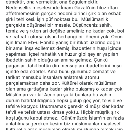
etmektir, ona vermektir, ona özgülemektir.
Nedensellik meselesinde İmam Gazali'nin filozofları
affetmemesinin gerçek nedeni birinci şirk olan esbab
şirki tehlikesi. İşin püf noktası bu. Müslümanlık
gerçekte düşünsel bir mesele. Düşünceniz sahih,
temiz ve şirkten ari değilse ameliniz ne kadar çok, bol
ve cafcaflı olursa olsun herhangi bir önemi yok. Onun
için İmam Eb-u Hanife yanlış bir itikat üzerine doğru
bir amel inşa edilemez demiş. İbadetlerin huşu içinde
yapılması, içsel rahatlık ve huzur gibi şeyler yapılan
ibadetin sahih olduğu anlamına gelmez. Çünkü
paganlar dahil bütün din mensupları ibadetlerini huşu
içinde eda ederler. Ama bunu günümüz cemaat ve
tarikat mensubu insanlara anlatmak atomu
parçalamaktan daha zor. Kültürel olarak müslüman
olan ama gırtlağına kadar şirke bulaşmış o kadar çok
Müslüman var ki! Acı olan şu ki bunlara bu vahim
durum hatırlatıldığında hepsi gülüp geçiyor, te'vile ve
tefsire kaçıyor. Unutmamak gerekir ki müşrikler kadar
te'vil ve tefsir ustası kimse yoktu. Hiçbir müşrik şirk
koştuğunu kabul etmez. Günümüzde İslam'ın en fazla
anlatılması gereken kesim biz müslümanlar maalesef.
Kültürel olarak müslüman olmak müslüman olmak için