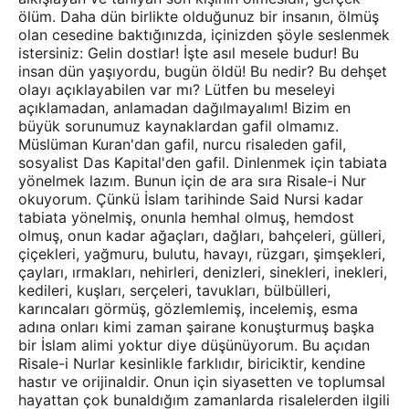
ölüm. Daha dün birlikte olduğunuz bir insanın, ölmüş
olan cesedine baktığınızda, içinizden şöyle seslenmek
istersiniz: Gelin dostlar! İşte asıl mesele budur! Bu
insan dün yaşıyordu, bugün öldü! Bu nedir? Bu dehşet
olayı açıklayabilen var mı? Lütfen bu meseleyi
açıklamadan, anlamadan dağılmayalım! Bizim en
büyük sorunumuz kaynaklardan gafil olmamız.
Müslüman Kuran'dan gafil, nurcu risaleden gafil,
sosyalist Das Kapital'den gafil. Dinlenmek için tabiata
yönelmek lazım. Bunun için de ara sıra Risale-i Nur
okuyorum. Çünkü İslam tarihinde Said Nursi kadar
tabiata yönelmiş, onunla hemhal olmuş, hemdost
olmuş, onun kadar ağaçları, dağları, bahçeleri, gülleri,
çiçekleri, yağmuru, bulutu, havayı, rüzgarı, şimşekleri,
çayları, ırmakları, nehirleri, denizleri, sinekleri, inekleri,
kedileri, kuşları, serçeleri, tavukları, bülbülleri,
karıncaları görmüş, gözlemlemiş, incelemiş, esma
adına onları kimi zaman şairane konuşturmuş başka
bir İslam alimi yoktur diye düşünüyorum. Bu açıdan
Risale-i Nurlar kesinlikle farklıdır, biriciktir, kendine
hastır ve orijinaldir. Onun için siyasetten ve toplumsal
hayattan çok bunaldığım zamanlarda risalelerden ilgili