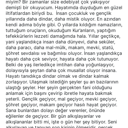
miyim? Bir zamanlar size edebiyat çok yakışıyor
demişti bir okuyucum. Hayatımda duyduğum en güzel
iltifatlardan biriydi bu. İnsan çocukluk ve gençlik
yıllarında daha dindar, daha mistik oluyor. En azından
kendi adıma böyle gibi. O yıllarda kıldığım namazların,
tuttuğum oruçların, okuduğum Kur’anların, yaptığım
tefekkürlerin lezzeti damağımda hala. Yıllar geçtikçe,
yani yaşlandıkça insan daha dünyevi, daha seküler,
daha paracı, daha mal-mülk, makam, mevki, statü,
şöhret sevdalısı ve bağımlısı oluyor. İnsan yaşlandıkça
hayatı daha çok seviyor, hayata daha çok tutunuyor.
Belki de yaş ilerledikçe imtihan daha yoğunlaşıyor,
dolayısıyla şeytan daha çok musallat oluyor insana.
Hayatı tanıdıkça dindar olmak ve dindar kalmak
zorlaşıyor. Ulaşmak istediğin şeyler şu an bazılarının
ulaştığı şeyler. Her şeyin gerçekten fani olduğunu
anlamak için başını çevirip ibretle hayata bakmak
yeterli. Gençlik geçiyor, mal geçiyor, mevki geçiyor,
şöhret geçiyor, makam geçiyor hasılı hayat geçiyor.
Sana bunlardan dolayı değer verenler, önünde
eğilenler de geçiyor. Bir gün alkışlayanlar ve
alkışlananlar bitti mi, işte o gün her şey bitiyor. Seni
alkışlayan ve tanıyan son kişinin ölmesidir, gerçek