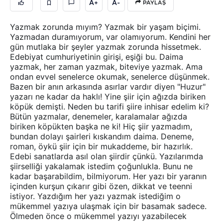
A+
A-
PAYLAŞ
Yazmak zorunda mıyım? Yazmak bir yaşam biçimi.
Yazmadan duramıyorum, var olamıyorum. Kendini her
gün mutlaka bir şeyler yazmak zorunda hissetmek.
Edebiyat cumhuriyetinin girişi, eşiği bu. Daima
yazmak, her zaman yazmak, biteviye yazmak. Ama
ondan evvel senelerce okumak, senelerce düşünmek.
Bazen bir anın arkasında asırlar vardır diyen "Huzur"
yazarı ne kadar da haklı! Yine şiir için ağızda biriken
köpük demişti. Neden bu tarifi şiire inhisar edelim ki?
Bütün yazmalar, denemeler, karalamalar ağızda
biriken köpükten başka ne ki! Hiç şiir yazmadım,
bundan dolayı şairleri kıskandım daima. Deneme,
roman, öykü şiir için bir mukaddeme, bir hazırlık.
Edebi sanatlarda asıl olan şiirdir çünkü. Yazılarımda
şiirselliği yakalamak istedim çoğunlukla. Bunu ne
kadar başarabildim, bilmiyorum. Her yazı bir yaranın
içinden kurşun çıkarır gibi özen, dikkat ve teenni
istiyor. Yazdığım her yazı yazmak istediğim o
mükemmel yazıya ulaşmak için bir basamak sadece.
Ölmeden önce o mükemmel yazıyı yazabilecek