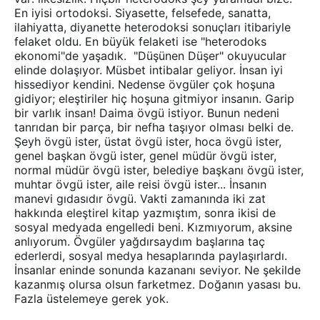
En iyisi ortodoksi. Siyasette, felsefede, sanatta,
ilahiyatta, diyanette heterodoksi sonuçları itibariyle
felaket oldu. En büyük felaketi ise "heterodoks
ekonomi"de yaşadık. "Düşünen Düşer" okuyucular
elinde dolaşıyor. Müsbet intibalar geliyor. İnsan iyi
hissediyor kendini. Nedense övgüler çok hoşuna
gidiyor; eleştiriler hiç hoşuna gitmiyor insanın. Garip
bir varlık insan! Daima övgü istiyor. Bunun nedeni
tanrıdan bir parça, bir nefha taşıyor olması belki de.
Şeyh övgü ister, üstat övgü ister, hoca övgü ister,
genel başkan övgü ister, genel müdür övgü ister,
normal müdür övgü ister, belediye başkanı övgü ister,
muhtar övgü ister, aile reisi övgü ister... İnsanın
manevi gıdasıdır övgü. Vakti zamanında iki zat
hakkında eleştirel kitap yazmıştım, sonra ikisi de
sosyal medyada engelledi beni. Kızmıyorum, aksine
anlıyorum. Övgüler yağdırsaydım başlarına taç
ederlerdi, sosyal medya hesaplarında paylaşırlardı.
İnsanlar eninde sonunda kazananı seviyor. Ne şekilde
kazanmış olursa olsun farketmez. Doğanın yasası bu.
Fazla üstelemeye gerek yok.