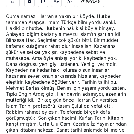
A+
A-
PAYLAŞ
Cuma namazı Harran'a yakın bir köyde. Hutbe
tamamen Arapça. İmam Türkçe bilmiyordu sanki.
Hakiki bir hutbe. Hutbenin hakikisi böyle bir şey.
Anlayabildiğim kadarıyla mevzu İslam'ın şartları idi.
Bilhassa Hac. Seçimler çok şükür bitti. Bir müddet
kafamız kulağımız rahat olur inşaallah. Kazanana
şükür ve şefkat yakışır, kaybedene sebat ve
muhasebe. Ama öyle anlaşılıyor ki kaybeden yok.
Daha doğrusu yenilgiyi üstlenen. Yenilgi yetimdir.
Kaybeden ne kadar haklı olursa olsun insanlar
kazananı sever, onun arkasında hizalanır, kaybedeni
eleştirir, kaybedene öğütler verir. Tarihin talihi bu.
Mehmet Barlas ölmüş. Benim için yaşamıyordu zaten.
Tıpkı Engin Ardıç gibi. Her devrin adamıydı, ezenlerin
müttefiği idi. Birkaç gün önce Harran Üniversitesi
İslam Tarihi profesörü Kasım Şulul da vefat etti.
Rabbim rahmet eylesin! Telefonda birçok defa
görüşmüştük. Son çıkan hacimli Kur'an Tarihi kitabını
karıştırmıştım. Urfa Ulu Cami üzerine İz Yayınlarından
çıkan kitabını hakeza. Sanat tarihi anlamda bilime ve