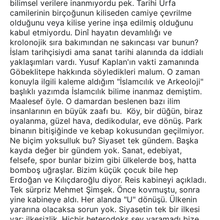
bilimsel verilere inanmıyordu pek. Tarihi Urfa
camilerinin birçoğunun kiliseden camiye çevrilme
olduğunu veya kilise yerine inşa edilmiş olduğunu
kabul etmiyordu. Dinî hayatın devamlılığı ve
krolonojik sıra bakımından ne sakıncası var bunun?
İslam tarihçisiydi ama sanat tarihi alanında da iddialı
yaklaşımları vardı. Yusuf Kaplan'ın vakti zamanında
Göbeklitepe hakkında söyledikleri malum. O zaman
konuyla ilgili kaleme aldığım "İslamcılık ve Arkeoloji"
başlıklı yazımda İslamcılık bilime inanmaz demiştim.
Maalesef öyle. O damardan beslenen bazı ilim
insanlarının en büyük zaafı bu. Köy, bir düğün, biraz
oyalanma, güzel hava, dedikodular, eve dönüş. Park
binanın bitişiğinde ve kebap kokusundan geçilmiyor.
Ne biçim yoksulluk bu? Siyaset tek gündem. Başka
kayda değer bir gündem yok. Sanat, edebiyat,
felsefe, spor bunlar bizim gibi ülkelerde boş, hatta
bomboş uğraşlar. Bizim küçük çocuk bile hep
Erdoğan ve Kılıçdaroğlu diyor. Reis kabineyi açıkladı.
Tek sürpriz Mehmet Şimşek. Önce kovmuştu, sonra
yine kabineye aldı. Her alanda "U" dönüşü. Ülkenin
yararına olacaksa sorun yok. Siyasetin tek bir ilkesi
var: ilkesizlik. Hiçbir heterodoks şey yaramadı bize.