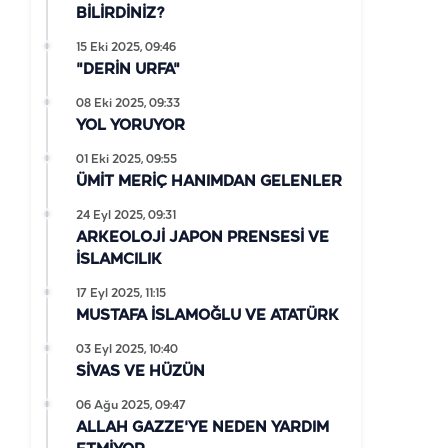
BİLİRDİNİZ?
15 Eki 2025, 09:46
"DERİN URFA"
08 Eki 2025, 09:33
YOL YORUYOR
01 Eki 2025, 09:55
ÜMİT MERİÇ HANIMDAN GELENLER
24 Eyl 2025, 09:31
ARKEOLOJİ JAPON PRENSESİ VE
İSLAMCILIK
17 Eyl 2025, 11:15
MUSTAFA İSLAMOĞLU VE ATATÜRK
03 Eyl 2025, 10:40
SİVAS VE HÜZÜN
06 Ağu 2025, 09:47
ALLAH GAZZE'YE NEDEN YARDIM