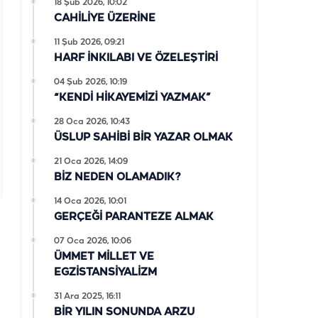
18 Şub 2026, 10:02
CAHİLİYE ÜZERİNE
11 Şub 2026, 09:21
HARF İNKILABI VE ÖZELEŞTİRİ
04 Şub 2026, 10:19
“KENDİ HİKAYEMİZİ YAZMAK”
28 Oca 2026, 10:43
ÜSLUP SAHİBİ BİR YAZAR OLMAK
21 Oca 2026, 14:09
BİZ NEDEN OLAMADIK?
14 Oca 2026, 10:01
GERÇEĞİ PARANTEZE ALMAK
07 Oca 2026, 10:06
ÜMMET MİLLET VE
EGZİSTANSİYALİZM
31 Ara 2025, 16:11
BİR YILIN SONUNDA ARZU