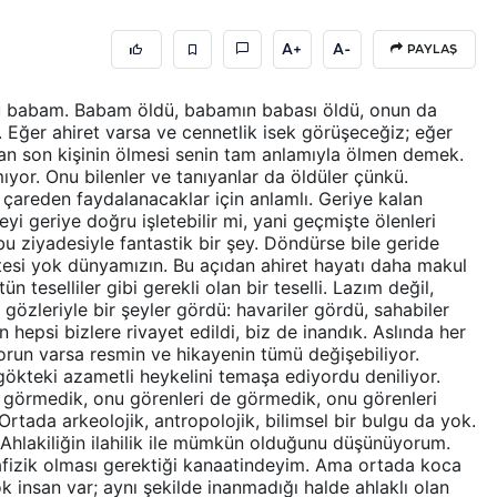
A+
A-
PAYLAŞ
dü babam. Babam öldü, babamın babası öldü, onun da
 Eğer ahiret varsa ve cennetlik isek görüşeceğiz; eğer
ıyan son kişinin ölmesi senin tam anlamıyla ölmen demek.
yor. Onu bilenler ve tanıyanlar da öldüler çünkü.
çareden faydalanacaklar için anlamlı. Geriye kalan
reyi geriye doğru işletebilir mi, yani geçmişte ölenleri
u ziyadesiyle fantastik bir şey. Döndürse bile geride
tesi yok dünyamızın. Bu açıdan ahiret hayatı daha makul
ün teselliler gibi gerekli olan bir teselli. Lazım değil,
gözleriyle bir şeyler gördü: havariler gördü, sahabiler
 hepsi bizlere rivayet edildi, biz de inandık. Aslında her
 sorun varsa resmin ve hikayenin tümü değişebiliyor.
n gökteki azametli heykelini temaşa ediyordu deniliyor.
i görmedik, onu görenleri de görmedik, onu görenleri
rtada arkeolojik, antropolojik, bilimsel bir bulgu da yok.
 Ahlakiliğin ilahilik ile mümkün olduğunu düşünüyorum.
tafizik olması gerektiği kanaatindeyim. Ama ortada koca
ok insan var; aynı şekilde inanmadığı halde ahlaklı olan