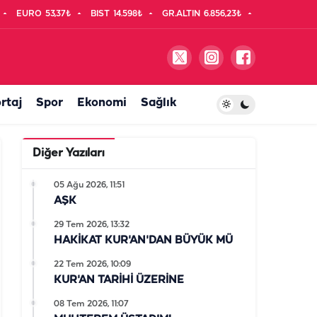
EURO
53,37₺
BIST
14.598₺
GR.ALTIN
6.856,23₺
rtaj
Spor
Ekonomi
Sağlık
Diğer Yazıları
05 Ağu 2026, 11:51
AŞK
29 Tem 2026, 13:32
HAKİKAT KUR'AN'DAN BÜYÜK MÜ
22 Tem 2026, 10:09
KUR'AN TARİHİ ÜZERİNE
08 Tem 2026, 11:07