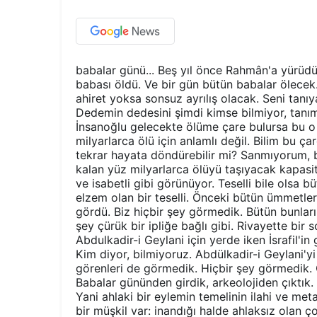
babalar günü... Beş yıl önce Rahmân'a yürü
babası öldü. Ve bir gün bütün babalar ölecek.
ahiret yoksa sonsuz ayrılış olacak. Seni tan
Dedemin dedesini şimdi kimse bilmiyor, tanımı
İnsanoğlu gelecekte ölüme çare bulursa bu o 
milyarlarca ölü için anlamlı değil. Bilim bu ça
tekrar hayata döndürebilir mi? Sanmıyorum, b
kalan yüz milyarlarca ölüyü taşıyacak kapasi
ve isabetli gibi görünüyor. Teselli bile olsa büt
elzem olan bir teselli. Önceki bütün ümmetler 
gördü. Biz hiçbir şey görmedik. Bütün bunların
şey çürük bir ipliğe bağlı gibi. Rivayette bir
Abdulkadir-i Geylani için yerde iken İsrafil'i
Kim diyor, bilmiyoruz. Abdülkadir-i Geylani'y
görenleri de görmedik. Hiçbir şey görmedik. O
Babalar gününden girdik, arkeolojiden çıktık.
Yani ahlaki bir eylemin temelinin ilahi ve me
bir müşkil var: inandığı halde ahlaksız olan ç