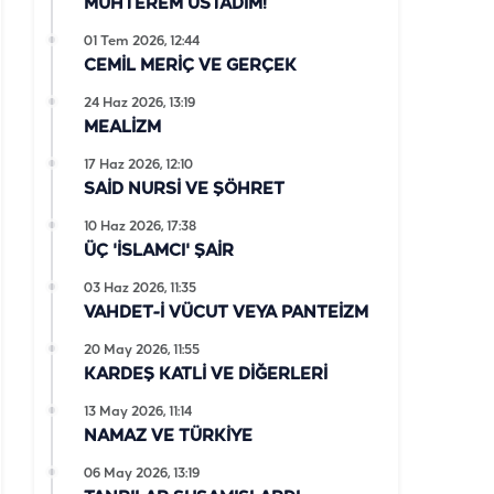
MUHTEREM ÜSTADIM!
01 Tem 2026, 12:44
CEMİL MERİÇ VE GERÇEK
24 Haz 2026, 13:19
MEALİZM
17 Haz 2026, 12:10
SAİD NURSİ VE ŞÖHRET
10 Haz 2026, 17:38
ÜÇ 'İSLAMCI' ŞAİR
03 Haz 2026, 11:35
VAHDET-İ VÜCUT VEYA PANTEİZM
20 May 2026, 11:55
KARDEŞ KATLİ VE DİĞERLERİ
13 May 2026, 11:14
NAMAZ VE TÜRKİYE
06 May 2026, 13:19