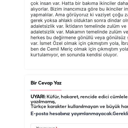
çok insan var. Hatta bir bakıma ikinciler daha
alıyorlar. Bizim inancımıza göre bu ikinciler i
yapmalılar. Ama görüyoruz ki vaziyet çoğu z
gerek yoksa ahlaklı olduktan sonra dindar 
adaletsizlik var. İktidarın temelinde zulüm ve
adaletsizlik var. Makamın temelinde zulüm ve 
herkes bu değirmene gönüllü veya gönülsüz su
var. İsmet Özel olmak için çıkmıştım yola, İb
ben de Cemil Meriç olmak için çıkmıştım yol
kurtulamıyor, en sonunda kendisi oluyor.
Bir Cevap Yaz
UYARI:
Küfür, hakaret, rencide edici cümleler 
yazılmamış,
Türkçe karakter kullanılmayan ve büyük har
E-posta hesabınız yayımlanmayacak.
Gerekl