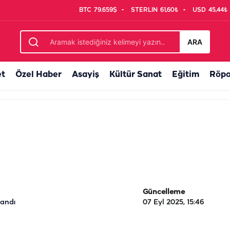
BTC
79.659$
STERLIN
61,60₺
USD
45,44₺
ARA
et
Özel Haber
Asayiş
Kültür Sanat
Eğitim
Röpo
Güncelleme
landı
07 Eyl 2025, 15:46