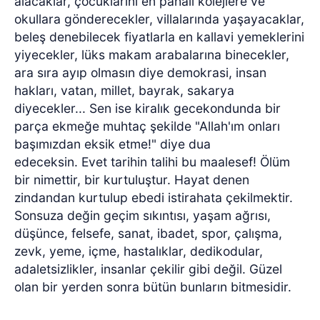
alacaklar, çocuklarını en pahalı kolejlere ve
okullara gönderecekler, villalarında yaşayacaklar,
beleş denebilecek fiyatlarla en kallavi yemeklerini
yiyecekler, lüks makam arabalarına binecekler,
ara sıra ayıp olmasın diye demokrasi, insan
hakları, vatan, millet, bayrak, sakarya
diyecekler... Sen ise kiralık gecekondunda bir
parça ekmeğe muhtaç şekilde "Allah'ım onları
başımızdan eksik etme!" diye dua
edeceksin.
Evet tarihin talihi bu maalesef! Ölüm
bir nimettir, bir kurtuluştur. Hayat denen
zindandan kurtulup ebedi istirahata çekilmektir.
Sonsuza değin geçim sıkıntısı, yaşam ağrısı,
düşünce, felsefe, sanat, ibadet, spor, çalışma,
zevk, yeme, içme, hastalıklar, dedikodular,
adaletsizlikler, insanlar çekilir gibi değil. Güzel
olan bir yerden sonra bütün bunların bitmesidir.