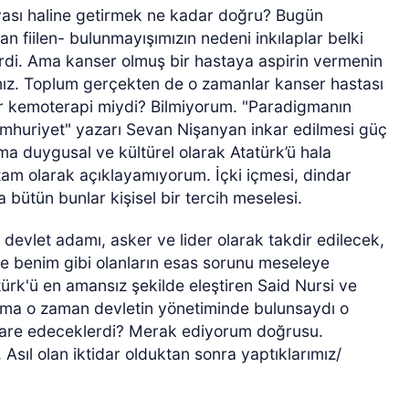
ası haline getirmek ne kadar doğru? Bugün
n fiilen- bulunmayışımızın nedeni inkılaplar belki
ilirdi. Ama kanser olmuş bir hastaya aspirin vermenin
ımız. Toplum gerçekten de o zamanlar kanser hastası
lar kemoterapi miydi? Bilmiyorum. "Paradigmanın
Cumhuriyet" yazarı Sevan Nişanyan inkar edilmesi güç
ma duygusal ve kültürel olarak Atatürk’ü hala
m olarak açıklayamıyorum. İçki içmesi, dindar
 bütün bunlar kişisel bir tercih meselesi.
devlet adamı, asker ve lider olarak takdir edilecek,
 ve benim gibi olanların esas sorunu meseleye
rk'ü en amansız şekilde eleştiren Said Nursi ve
ema o zaman devletin yönetiminde bulunsaydı o
 idare edeceklerdi? Merak ediyorum doğrusu.
Asıl olan iktidar olduktan sonra yaptıklarımız/