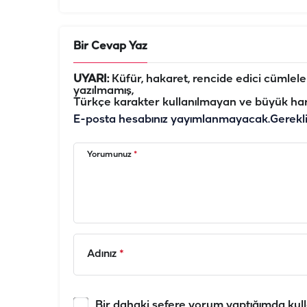
Bir Cevap Yaz
UYARI:
Küfür, hakaret, rencide edici cümleler 
yazılmamış,
Türkçe karakter kullanılmayan ve büyük har
E-posta hesabınız yayımlanmayacak.
Gerekl
Yorumunuz
*
Adınız
*
Bir dahaki sefere yorum yaptığımda kull