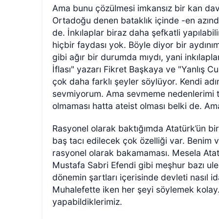
Ama bunu çözülmesi imkansız bir kan dav
Ortadoğu denen bataklık içinde -en azında
de. İnkılaplar biraz daha şefkatli yapılab
hiçbir faydası yok. Böyle diyor bir aydın
gibi ağır bir durumda mıydı, yani inkılap
İflası" yazarı Fikret Başkaya ve "Yanlış 
çok daha farklı şeyler söylüyor. Kendi adı
sevmiyorum. Ama sevmeme nedenlerimi ta
olmaması hatta ateist olması belki de. Ama
Rasyonel olarak baktığımda Atatürk’ün bir 
baş tacı edilecek çok özelliği var. Benim
rasyonel olarak bakamaması. Mesela Atatü
Mustafa Sabri Efendi gibi meşhur bazı ul
dönemin şartları içerisinde devleti nasıl
Muhalefette iken her şeyi söylemek kolay. 
yapabildiklerimiz.