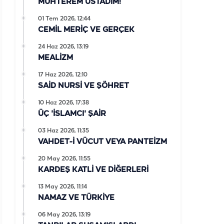
MUHTEREM ÜSTADIM!
01 Tem 2026, 12:44
CEMİL MERİÇ VE GERÇEK
24 Haz 2026, 13:19
MEALİZM
17 Haz 2026, 12:10
SAİD NURSİ VE ŞÖHRET
10 Haz 2026, 17:38
ÜÇ 'İSLAMCI' ŞAİR
03 Haz 2026, 11:35
VAHDET-İ VÜCUT VEYA PANTEİZM
20 May 2026, 11:55
KARDEŞ KATLİ VE DİĞERLERİ
13 May 2026, 11:14
NAMAZ VE TÜRKİYE
06 May 2026, 13:19