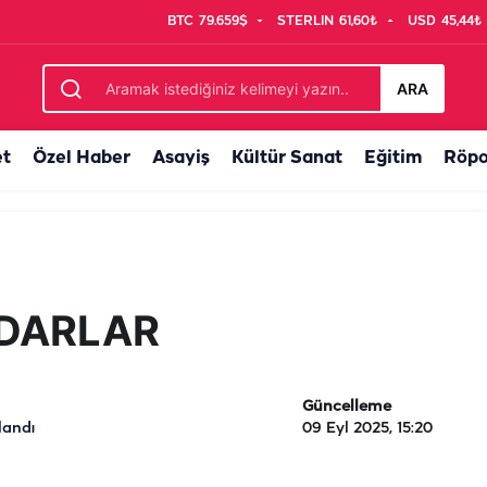
BTC
79.659$
STERLIN
61,60₺
USD
45,44₺
ARA
et
Özel Haber
Asayiş
Kültür Sanat
Eğitim
Röpo
NDARLAR
Güncelleme
landı
09 Eyl 2025, 15:20