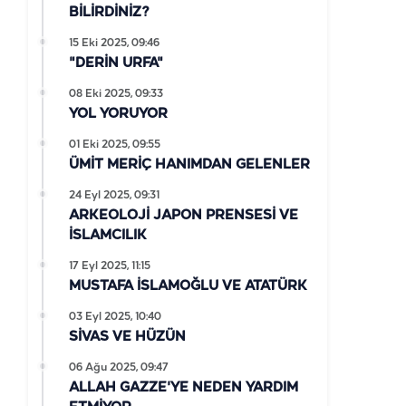
BİLİRDİNİZ?
15 Eki 2025, 09:46
"DERİN URFA"
08 Eki 2025, 09:33
YOL YORUYOR
01 Eki 2025, 09:55
ÜMİT MERİÇ HANIMDAN GELENLER
24 Eyl 2025, 09:31
ARKEOLOJİ JAPON PRENSESİ VE
İSLAMCILIK
17 Eyl 2025, 11:15
MUSTAFA İSLAMOĞLU VE ATATÜRK
03 Eyl 2025, 10:40
SİVAS VE HÜZÜN
06 Ağu 2025, 09:47
ALLAH GAZZE'YE NEDEN YARDIM