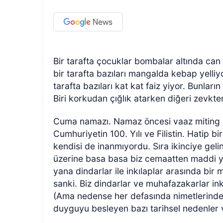
Bir tarafta çocuklar bombalar altında can v
bir tarafta bazıları mangalda kebap yelliyor
tarafta bazıları kat kat faiz yiyor. Bunlar
Biri korkudan çığlık atarken diğeri zevkten
Cuma namazı. Namaz öncesi vaaz miting h
Cumhuriyetin 100. Yılı ve Filistin. Hatip 
kendisi de inanmıyordu. Sıra ikinciye gelinc
üzerine basa basa biz cemaatten maddi y
yana dindarlar ile inkılaplar arasında bir
sanki. Biz dindarlar ve muhafazakarlar in
(Ama nedense her defasında nimetlerind
duyguyu besleyen bazı tarihsel nedenler 