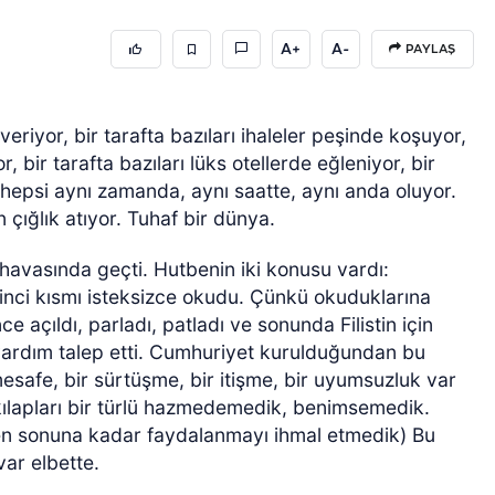
A+
A-
PAYLAŞ
eriyor, bir tarafta bazıları ihaleler peşinde koşuyor,
, bir tarafta bazıları lüks otellerde eğleniyor, bir
ın hepsi aynı zamanda, aynı saatte, aynı anda oluyor.
 çığlık atıyor. Tuhaf bir dünya.
avasında geçti. Hutbenin iki konusu vardı:
birinci kısmı isteksizce okudu. Çünkü okuduklarına
e açıldı, parladı, patladı ve sonunda Filistin için
ardım talep etti. Cumhuriyet kurulduğundan bu
 mesafe, bir sürtüşme, bir itişme, bir uyumsuzluk var
kılapları bir türlü hazmedemedik, benimsemedik.
en sonuna kadar faydalanmayı ihmal etmedik) Bu
var elbette.