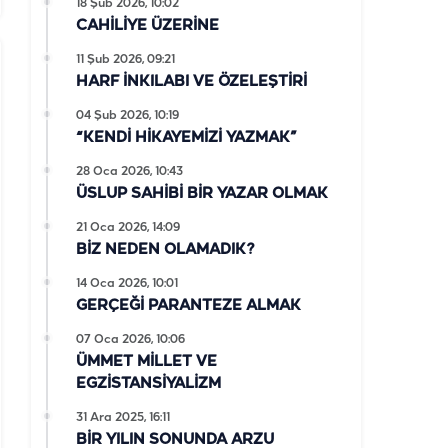
18 Şub 2026, 10:02
CAHİLİYE ÜZERİNE
11 Şub 2026, 09:21
HARF İNKILABI VE ÖZELEŞTİRİ
04 Şub 2026, 10:19
“KENDİ HİKAYEMİZİ YAZMAK”
28 Oca 2026, 10:43
ÜSLUP SAHİBİ BİR YAZAR OLMAK
21 Oca 2026, 14:09
BİZ NEDEN OLAMADIK?
14 Oca 2026, 10:01
GERÇEĞİ PARANTEZE ALMAK
07 Oca 2026, 10:06
ÜMMET MİLLET VE
EGZİSTANSİYALİZM
31 Ara 2025, 16:11
BİR YILIN SONUNDA ARZU