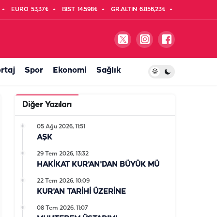
EURO
53,37₺
BIST
14.598₺
GR.ALTIN
6.856,23₺
rtaj
Spor
Ekonomi
Sağlık
Diğer Yazıları
05 Ağu 2026, 11:51
AŞK
29 Tem 2026, 13:32
HAKİKAT KUR'AN'DAN BÜYÜK MÜ
22 Tem 2026, 10:09
KUR'AN TARİHİ ÜZERİNE
08 Tem 2026, 11:07