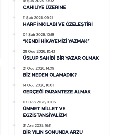
18 Şub 2026, 10:02
CAHİLİYE ÜZERİNE
11 Şub 2026, 09:21
HARF İNKILABI VE ÖZELEŞTİRİ
04 Şub 2026, 10:19
“KENDİ HİKAYEMİZİ YAZMAK”
28 Oca 2026, 10:43
ÜSLUP SAHİBİ BİR YAZAR OLMAK
21 Oca 2026, 14:09
BİZ NEDEN OLAMADIK?
14 Oca 2026, 10:01
GERÇEĞİ PARANTEZE ALMAK
07 Oca 2026, 10:06
ÜMMET MİLLET VE
EGZİSTANSİYALİZM
31 Ara 2025, 16:11
BİR YILIN SONUNDA ARZU