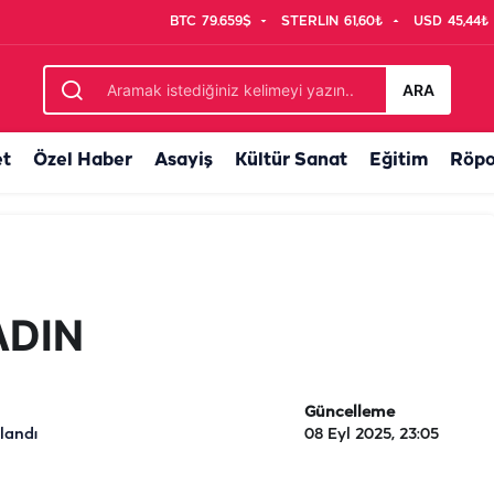
BTC
79.659$
STERLIN
61,60₺
USD
45,44₺
ARA
et
Özel Haber
Asayiş
Kültür Sanat
Eğitim
Röpo
ADIN
Güncelleme
landı
08 Eyl 2025, 23:05