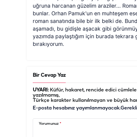
uğruna harcanan güzelim araziler... Roman
bunlar. Orhan Pamuk'un en muhteşem eseri 
roman sanatında bile bir ilk belki de. Bu
aşamadı, bu gidişle aşacak gibi görünmüyo
yazımda paylaştığım için burada tekrara 
bırakıyorum.
Bir Cevap Yaz
UYARI:
Küfür, hakaret, rencide edici cümleler 
yazılmamış,
Türkçe karakter kullanılmayan ve büyük har
E-posta hesabınız yayımlanmayacak.
Gerekl
Yorumunuz
*