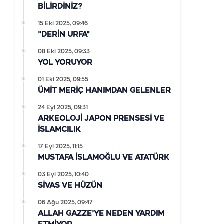
BİLİRDİNİZ?
15 Eki 2025, 09:46
"DERİN URFA"
08 Eki 2025, 09:33
YOL YORUYOR
01 Eki 2025, 09:55
ÜMİT MERİÇ HANIMDAN GELENLER
24 Eyl 2025, 09:31
ARKEOLOJİ JAPON PRENSESİ VE
İSLAMCILIK
17 Eyl 2025, 11:15
MUSTAFA İSLAMOĞLU VE ATATÜRK
03 Eyl 2025, 10:40
SİVAS VE HÜZÜN
06 Ağu 2025, 09:47
ALLAH GAZZE'YE NEDEN YARDIM