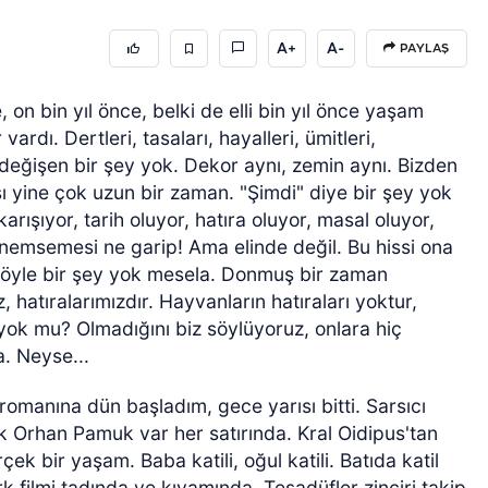
A+
A-
PAYLAŞ
, on bin yıl önce, belki de elli bin yıl önce yaşam
rdı. Dertleri, tasaları, hayalleri, ümitleri,
değişen bir şey yok. Dekor aynı, zemin aynı. Bizden
 yine çok uzun bir zaman. "Şimdi" diye bir şey yok
rışıyor, tarih oluyor, hatıra oluyor, masal oluyor,
 önemsemesi ne garip! Ama elinde değil. Bu hissi ona
böyle bir şey yok mesela. Donmuş bir zaman
, hatıralarımızdır. Hayvanların hatıraları yoktur,
 yok mu? Olmadığını biz söylüyoruz, onlara hiç
a. Neyse...
romanına dün başladım, gece yarısı bitti. Sarsıcı
k Orhan Pamuk var her satırında. Kral Oidipus'tan
k bir yaşam. Baba katili, oğul katili. Batıda katil
k filmi tadında ve kıvamında. Tesadüfler zinciri takip