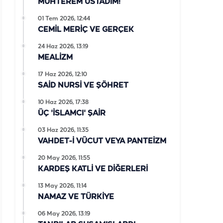
MUHTEREM ÜSTADIM!
01 Tem 2026, 12:44
CEMİL MERİÇ VE GERÇEK
24 Haz 2026, 13:19
MEALİZM
17 Haz 2026, 12:10
SAİD NURSİ VE ŞÖHRET
10 Haz 2026, 17:38
ÜÇ 'İSLAMCI' ŞAİR
03 Haz 2026, 11:35
VAHDET-İ VÜCUT VEYA PANTEİZM
20 May 2026, 11:55
KARDEŞ KATLİ VE DİĞERLERİ
13 May 2026, 11:14
NAMAZ VE TÜRKİYE
06 May 2026, 13:19