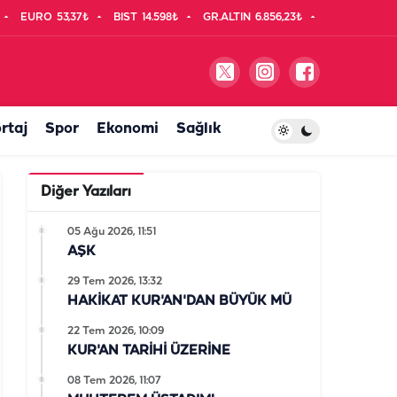
EURO
53,37₺
BIST
14.598₺
GR.ALTIN
6.856,23₺
rtaj
Spor
Ekonomi
Sağlık
Diğer Yazıları
05 Ağu 2026, 11:51
AŞK
29 Tem 2026, 13:32
HAKİKAT KUR'AN'DAN BÜYÜK MÜ
22 Tem 2026, 10:09
KUR'AN TARİHİ ÜZERİNE
08 Tem 2026, 11:07