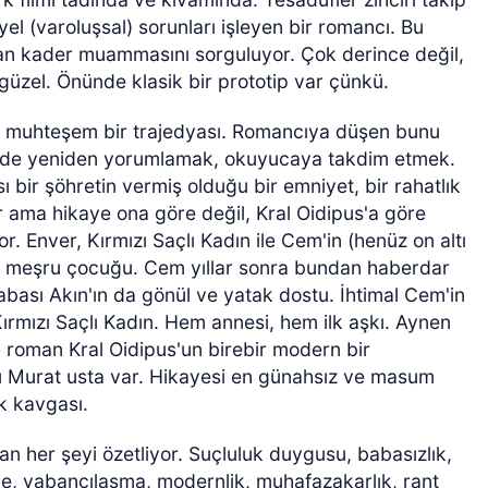
yel (varoluşsal) sorunları işleyen bir romancı. Bu
olan kader muammasını sorguluyor. Çok derince değil,
 güzel. Önünde klasik bir prototip var çünkü.
ış muhteşem bir trajedyası. Romancıya düşen bunu
sinde yeniden yorumlamak, okuyucaya takdim etmek.
 bir şöhretin vermiş olduğu bir emniyet, bir rahatlık
r ama hikaye ona göre değil, Kral Oidipus'a göre
. Enver, Kırmızı Saçlı Kadın ile Cem'in (henüz on altı
r-i meşru çocuğu. Cem yıllar sonra bundan haberdar
 babası Akın'ın da gönül ve yatak dostu. İhtimal Cem'in
Kırmızı Saçlı Kadın. Hem annesi, hem ilk aşkı. Aynen
n roman Kral Oidipus'un birebir modern bir
cu Murat usta var. Hikayesi en günahsız ve masum
ek kavgası.
an her şeyi özetliyor. Suçluluk duygusu, babasızlık,
iye, yabancılaşma, modernlik, muhafazakarlık, rant