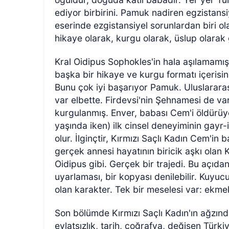
ediyor birbirini. Pamuk nadiren egzistansi
eserinde ezgistansiyel sorunlardan biri 
hikaye olarak, kurgu olarak, üslup olarak
Kral Oidipus Sophokles'in hala aşılamam
başka bir hikaye ve kurgu formatı içeri
Bunu çok iyi başarıyor Pamuk. Uluslararası
var elbette. Firdevsi'nin Şehnamesi de va
kurgulanmış. Enver, babası Cem'i öldürüyor
yaşında iken) ilk cinsel deneyiminin gay
olur. İlginçtir, Kırmızı Saçlı Kadın Cem'in
gerçek annesi hayatının biricik aşkı olan 
Oidipus gibi. Gerçek bir trajedi. Bu açıda
uyarlaması, bir kopyası denilebilir. Kuyu
olan karakter. Tek bir meselesi var: ekm
Son bölümde Kırmızı Saçlı Kadın'ın ağzınd
evlatsızlık, tarih, coğrafya, değişen Türk