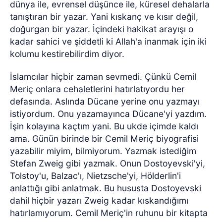
dünya ile, evrensel düşünce ile, küresel dehalarla
tanıştıran bir yazar. Yani kıskanç ve kısır değil,
doğurgan bir yazar. İçindeki hakikat arayışı o
kadar sahici ve şiddetli ki Allah'a inanmak için iki
kolumu kestirebilirdim diyor.
İslamcılar hiçbir zaman sevmedi. Çünkü Cemil
Meriç onlara cehaletlerini hatırlatıyordu her
defasında. Aslında Dücane yerine onu yazmayı
istiyordum. Onu yazamayınca Dücane'yi yazdım.
İşin kolayına kaçtım yani. Bu ukde içimde kaldı
ama. Günün birinde bir Cemil Meriç biyografisi
yazabilir miyim, bilmiyorum. Yazmak istediğim
Stefan Zweig gibi yazmak. Onun Dostoyevski'yi,
Tolstoy'u, Balzac'ı, Nietzsche'yi, Hölderlin'i
anlattığı gibi anlatmak. Bu hususta Dostoyevski
dahil hiçbir yazarı Zweig kadar kıskandığımı
hatırlamıyorum. Cemil Meriç'in ruhunu bir kitapta