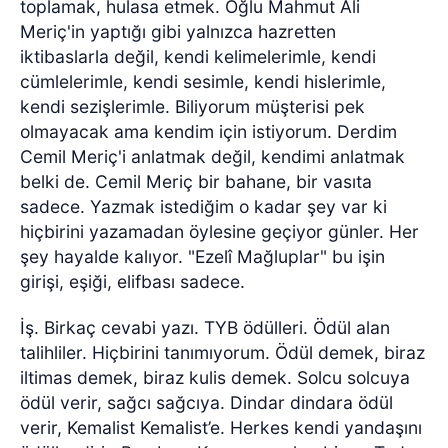
toplamak, hulasa etmek. Oğlu Mahmut Ali
Meriç'in yaptığı gibi yalnızca hazretten
iktibaslarla değil, kendi kelimelerimle, kendi
cümlelerimle, kendi sesimle, kendi hislerimle,
kendi sezişlerimle. Biliyorum müşterisi pek
olmayacak ama kendim için istiyorum. Derdim
Cemil Meriç'i anlatmak değil, kendimi anlatmak
belki de. Cemil Meriç bir bahane, bir vasıta
sadece. Yazmak istediğim o kadar şey var ki
hiçbirini yazamadan öylesine geçiyor günler. Her
şey hayalde kalıyor. "Ezelî Mağluplar" bu işin
girişi, eşiği, elifbası sadece.
İş. Birkaç cevabi yazı. TYB ödülleri. Ödül alan
talihliler. Hiçbirini tanımıyorum. Ödül demek, biraz
iltimas demek, biraz kulis demek. Solcu solcuya
ödül verir, sağcı sağcıya. Dindar dindara ödül
verir, Kemalist Kemalist’e. Herkes kendi yandaşını