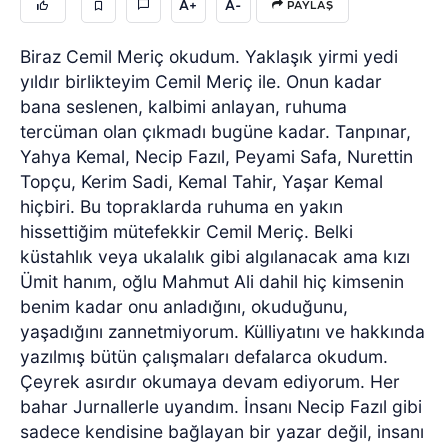
A+
A-
PAYLAŞ
Biraz Cemil Meriç okudum. Yaklaşık yirmi yedi
yıldır birlikteyim Cemil Meriç ile. Onun kadar
bana seslenen, kalbimi anlayan, ruhuma
tercüman olan çıkmadı bugüne kadar. Tanpınar,
Yahya Kemal, Necip Fazıl, Peyami Safa, Nurettin
Topçu, Kerim Sadi, Kemal Tahir, Yaşar Kemal
hiçbiri. Bu topraklarda ruhuma en yakın
hissettiğim mütefekkir Cemil Meriç. Belki
küstahlık veya ukalalık gibi algılanacak ama kızı
Ümit hanım, oğlu Mahmut Ali dahil hiç kimsenin
benim kadar onu anladığını, okuduğunu,
yaşadığını zannetmiyorum. Külliyatını ve hakkında
yazılmış bütün çalışmaları defalarca okudum.
Çeyrek asırdır okumaya devam ediyorum. Her
bahar Jurnallerle uyandım. İnsanı Necip Fazıl gibi
sadece kendisine bağlayan bir yazar değil, insanı