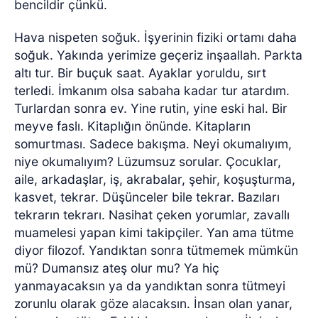
bencildir çünkü.
Hava nispeten soğuk. İşyerinin fiziki ortamı daha
soğuk. Yakında yerimize geçeriz inşaallah. Parkta
altı tur. Bir buçuk saat. Ayaklar yoruldu, sırt
terledi. İmkanım olsa sabaha kadar tur atardım.
Turlardan sonra ev. Yine rutin, yine eski hal. Bir
meyve faslı. Kitaplığın önünde. Kitapların
somurtması. Sadece bakışma. Neyi okumalıyım,
niye okumalıyım? Lüzumsuz sorular. Çocuklar,
aile, arkadaşlar, iş, akrabalar, şehir, koşuşturma,
kasvet, tekrar. Düşünceler bile tekrar. Bazıları
tekrarın tekrarı. Nasihat çeken yorumlar, zavallı
muamelesi yapan kimi takipçiler. Yan ama tütme
diyor filozof. Yandıktan sonra tütmemek mümkün
mü? Dumansız ateş olur mu? Ya hiç
yanmayacaksın ya da yandıktan sonra tütmeyi
zorunlu olarak göze alacaksın. İnsan olan yanar,