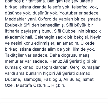
Bomboş bir tartışma. Bildiğim tek şey ülkede
birkaç istisna dışında felsefe yok, felsefeci yok,
düşünce yok, düşünür yok. Youtuberler sadece.
Meddahlar yani. Oxford'da yapılan bir çalışmada
Ebubekir Sifil'den bahsedilmiş. Sifil büyük bir
iftiharla paylaşmış bunu. Sifil Cübbeli'nin birazcık
akademik hali. Geleneğin sadık bir bekçisi. Neyini
ve nesini konu edinmişler, anlamadım. Ülkede
birkaç istisna dışında alim de yok, ilim de yok.
Taklitçiler var sadece. Daha doğrusu maaşlı
memurlar var sadece. Henüz Ali Şeriati gibi bir
kumaş çıkmadı bu topraklardan. Gerçi kumaşlar
vardı ama bunların hiçbiri Ali Şeriati olamadı.
Dücane, İslamoğlu, Fazlıoğlu, Ali Bulaç, İsmet
Özel, Mustafa Öztürk... Hiçbiri.