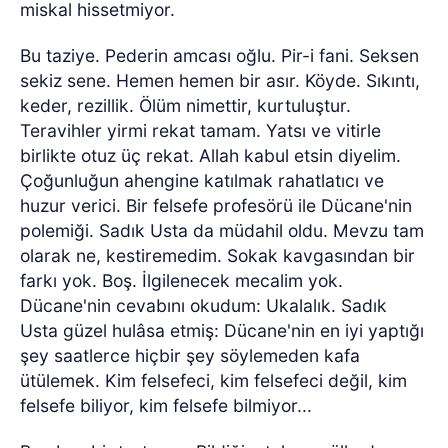
miskal hissetmiyor.
Bu taziye. Pederin amcası oğlu. Pir-i fani. Seksen
sekiz sene. Hemen hemen bir asır. Köyde. Sıkıntı,
keder, rezillik. Ölüm nimettir, kurtuluştur.
Teravihler yirmi rekat tamam. Yatsı ve vitirle
birlikte otuz üç rekat. Allah kabul etsin diyelim.
Çoğunluğun ahengine katılmak rahatlatıcı ve
huzur verici. Bir felsefe profesörü ile Dücane'nin
polemiği. Sadık Usta da müdahil oldu. Mevzu tam
olarak ne, kestiremedim. Sokak kavgasından bir
farkı yok. Boş. İlgilenecek mecalim yok.
Dücane'nin cevabını okudum: Ukalalık. Sadık
Usta güzel hulâsa etmiş: Dücane'nin en iyi yaptığı
şey saatlerce hiçbir şey söylemeden kafa
ütülemek. Kim felsefeci, kim felsefeci değil, kim
felsefe biliyor, kim felsefe bilmiyor...