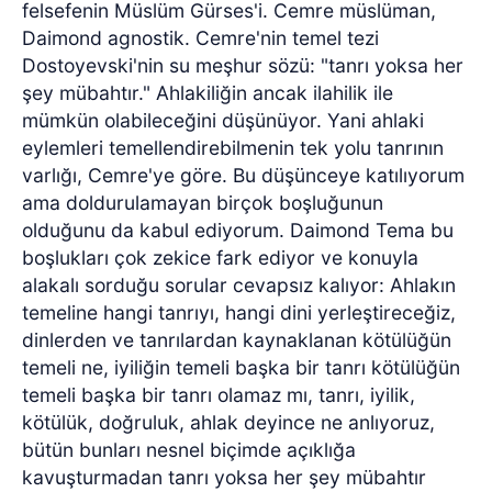
felsefenin Müslüm Gürses'i. Cemre müslüman,
Daimond agnostik. Cemre'nin temel tezi
Dostoyevski'nin su meşhur sözü: "tanrı yoksa her
şey mübahtır." Ahlakiliğin ancak ilahilik ile
mümkün olabileceğini düşünüyor. Yani ahlaki
eylemleri temellendirebilmenin tek yolu tanrının
varlığı, Cemre'ye göre. Bu düşünceye katılıyorum
ama doldurulamayan birçok boşluğunun
olduğunu da kabul ediyorum. Daimond Tema bu
boşlukları çok zekice fark ediyor ve konuyla
alakalı sorduğu sorular cevapsız kalıyor: Ahlakın
temeline hangi tanrıyı, hangi dini yerleştireceğiz,
dinlerden ve tanrılardan kaynaklanan kötülüğün
temeli ne, iyiliğin temeli başka bir tanrı kötülüğün
temeli başka bir tanrı olamaz mı, tanrı, iyilik,
kötülük, doğruluk, ahlak deyince ne anlıyoruz,
bütün bunları nesnel biçimde açıklığa
kavuşturmadan tanrı yoksa her şey mübahtır