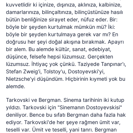
kuvvetlidir ki içinize, dışınıza, aklınıza, kalbinize,
damarlarınıza, bilinçaltınıza, bilinçüstünüze hasılı
bütün benliğinize sirayet eder, nüfuz eder. Bir:
böyle bir şeyden kurtulmak mümkün mü? İki:
böyle bir şeyden kurtulmaya gerek var mı? En
doğrusu her şeyi doğal akışına bırakmak. Apayrı
bir alem. Bu alemde kültür, sanat, edebiyat,
düşünce, felsefe hepsi lüzumsuz. Gerçekten
lüzumsuz. İhtiyaç yok çünkü. Taziyede Tanpınar'ı,
Stefan Zweig'i, Tolstoy'u, Dostoyevski'yi,
Nietzsche'yi düşündüm. Hiçbirinin kıymeti yok bu
alemde.
Tarkovski ve Bergman. Sinema tarihinin iki kutup
yıldızı. Tarkovski için "Sinemanın Dostoyevskisi"
deniliyor. Bence bu sıfatı Bergman daha fazla hak
ediyor. Tarkovski'de her şeye rağmen ümit var,
teselli var. Ümit ve teselli, yani tanrı. Bergman