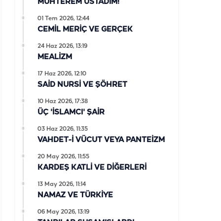
MUHTEREM ÜSTADIM!
01 Tem 2026, 12:44
CEMİL MERİÇ VE GERÇEK
24 Haz 2026, 13:19
MEALİZM
17 Haz 2026, 12:10
SAİD NURSİ VE ŞÖHRET
10 Haz 2026, 17:38
ÜÇ 'İSLAMCI' ŞAİR
03 Haz 2026, 11:35
VAHDET-İ VÜCUT VEYA PANTEİZM
20 May 2026, 11:55
KARDEŞ KATLİ VE DİĞERLERİ
13 May 2026, 11:14
NAMAZ VE TÜRKİYE
06 May 2026, 13:19