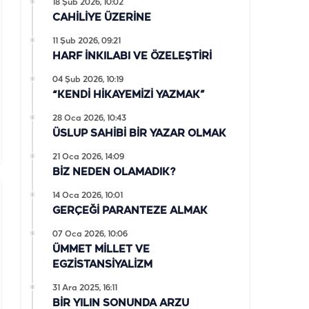
18 Şub 2026, 10:02
CAHİLİYE ÜZERİNE
11 Şub 2026, 09:21
HARF İNKILABI VE ÖZELEŞTİRİ
04 Şub 2026, 10:19
“KENDİ HİKAYEMİZİ YAZMAK”
28 Oca 2026, 10:43
ÜSLUP SAHİBİ BİR YAZAR OLMAK
21 Oca 2026, 14:09
BİZ NEDEN OLAMADIK?
14 Oca 2026, 10:01
GERÇEĞİ PARANTEZE ALMAK
07 Oca 2026, 10:06
ÜMMET MİLLET VE
EGZİSTANSİYALİZM
31 Ara 2025, 16:11
BİR YILIN SONUNDA ARZU