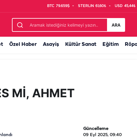
BTC
79.659$
STERLIN
61,60₺
USD
45,44₺
ARA
et
Özel Haber
Asayiş
Kültür Sanat
Eğitim
Röpo
ES Mİ, AHMET
Güncelleme
nlandı
09 Eyl 2025, 09:40