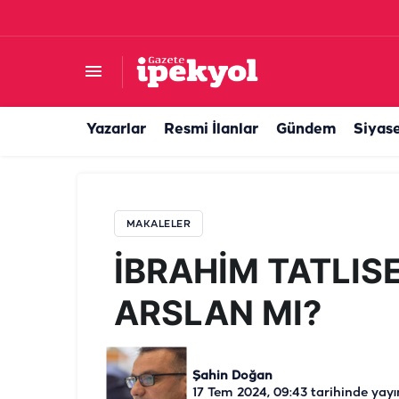
İBRAHİM TATLISES Mİ, AHMET ARSLAN MI?
Yazarlar
Resmi İlanlar
Gündem
Siyas
MAKALELER
İBRAHİM TATLIS
ARSLAN MI?
Şahin Doğan
17 Tem 2024, 09:43
tarihinde yayı