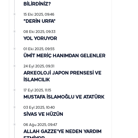
BİLİRDİNİZ?
15 Eki 2025, 09:46
"DERİN URFA"
08 Eki 2025, 09:33
YOL YORUYOR
01 Eki 2025, 09:55
ÜMİT MERİÇ HANIMDAN GELENLER
24 Eyl 2025, 09:31
ARKEOLOJİ JAPON PRENSESİ VE
İSLAMCILIK
17 Eyl 2025, 11:15
MUSTAFA İSLAMOĞLU VE ATATÜRK
03 Eyl 2025, 10:40
SİVAS VE HÜZÜN
06 Ağu 2025, 09:47
ALLAH GAZZE'YE NEDEN YARDIM