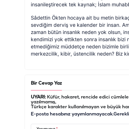
insanileştirecek tek kaynak; İslam muhab
Sâdettin Ökten hocaya ait bu metin birka
sevdiğim derviş ve kalender bir insan.
zaman bütün insanlık neden yok olsun, in
kendimizi yok ettikten sonra insanlık bizi 
etmediğimiz müddetçe neden bizimle birlikt
merkezcilik, kibir, üstencilik neden? Biz ki
Bir Cevap Yaz
UYARI:
Küfür, hakaret, rencide edici cümleler 
yazılmamış,
Türkçe karakter kullanılmayan ve büyük har
E-posta hesabınız yayımlanmayacak.
Gerekl
Yorumunuz
*