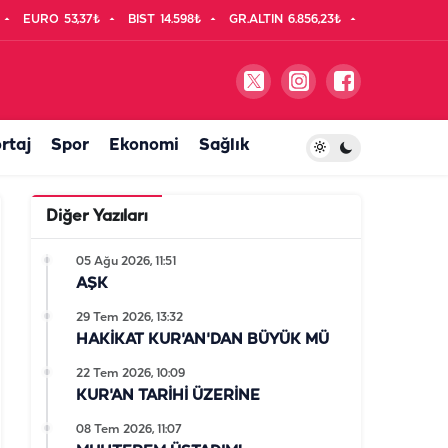
EURO
53,37₺
BIST
14.598₺
GR.ALTIN
6.856,23₺
rtaj
Spor
Ekonomi
Sağlık
Diğer Yazıları
05 Ağu 2026, 11:51
AŞK
29 Tem 2026, 13:32
HAKİKAT KUR'AN'DAN BÜYÜK MÜ
22 Tem 2026, 10:09
KUR'AN TARİHİ ÜZERİNE
08 Tem 2026, 11:07