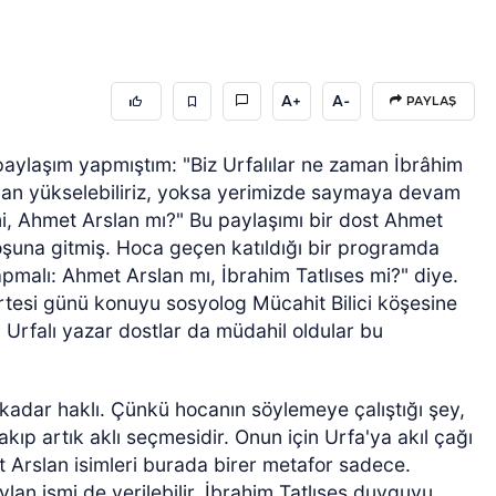
A+
A-
PAYLAŞ
paylaşım yapmıştım: "Biz Urfalılar ne zaman İbrâhim
man yükselebiliriz, yoksa yerimizde saymaya devam
 mi, Ahmet Arslan mı?" Bu paylaşımı bir dost Ahmet
şuna gitmiş. Hoca geçen katıldığı bir programda
 yapmalı: Ahmet Arslan mı, İbrahim Tatlıses mi?" diye.
esi günü konuyu sosyolog Mücahit Bilici köşesine
ı Urfalı yazar dostlar da müdahil oldular bu
adar haklı. Çünkü hocanın söylemeye çalıştığı şey,
akıp artık aklı seçmesidir. Onun için Urfa'ya akıl çağı
 Arslan isimleri burada birer metafor sadece.
an ismi de verilebilir. İbrahim Tatlıses duyguyu,