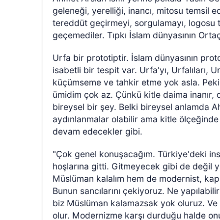
geleneği, yerelliği, inancı, mitosu temsil 
tereddüt geçirmeyi, sorgulamayı, logosu t
geçemediler. Tıpkı İslam dünyasının Orta
Urfa bir prototiptir. İslam dünyasının pro
isabetli bir tespit var. Urfa'yı, Urfalıları,
küçümseme ve tahkir etme yok asla. Peki 
ümidim çok az. Çünkü kitle daima inanır
bireysel bir şey. Belki bireysel anlamda A
aydınlanmalar olabilir ama kitle ölçeğind
devam edecekler gibi.
"Çok genel konuşacağım. Türkiye'deki insa
hoşlarına gitti. Gitmeyecek gibi de değil
Müslüman kalalım hem de modernist, kapit
Bunun sancılarını çekiyoruz. Ne yapılabil
biz Müslüman kalamazsak yok oluruz. Ve 
olur. Modernizme karşı durduğu halde o