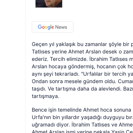
Geçen yıl yaklaşık bu zamanlar şöyle bir 
Tatlıses yerine Ahmet Arslan desek o za
ederiz. Tercih elimizde. İbrahim Tatlıses
Arslan hocaya göndermiş, hocanın çok ho
aynı şeyi tekrarladı. "Urfalılar bir tercih
Ondan sonra mesele gündem oldu. Cumart
taşıdı. Ve tartışma daha da alevlendi. Baz
tartışmaya.
Bence işin temelinde Ahmet hoca sonuna k
Urfa'nın bin yıllardır yaşadığı duyguyu bır
uğramadı diyor. İbrahim Tatlıses ve Ahmet
Ahmet Arslan ismi yerine pekala Yasin Ceyl