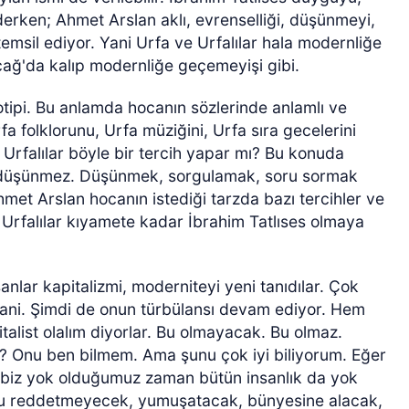
ederken; Ahmet Arslan aklı, evrenselliği, düşünmeyi,
emsil ediyor. Yani Urfa ve Urfalılar hala modernliğe
çağ'da kalıp modernliğe geçemeyişi gibi.
totipi. Bu anlamda hocanın sözlerinde anlamlı ve
 Urfa folklorunu, Urfa müziğini, Urfa sıra gecelerini
Urfalılar böyle bir tercih yapar mı? Bu konuda
, düşünmez. Düşünmek, sorgulamak, soru sormak
hmet Arslan hocanın istediği tarzda bazı tercihler ve
e Urfalılar kıyamete kadar İbrahim Tatlıses olmaya
nlar kapitalizmi, moderniteyi yeni tanıdılar. Çok
 yani. Şimdi de onun türbülansı devam ediyor. Hem
alist olalım diyorlar. Bu olmayacak. Bu olmaz.
ir? Onu ben bilmem. Ama şunu çok iyi biliyorum. Eğer
biz yok olduğumuz zaman bütün insanlık da yok
nu reddetmeyecek, yumuşatacak, bünyesine alacak,