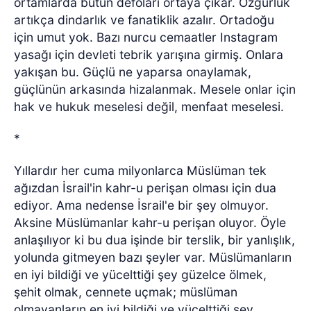
ortamlarda bütün defoları ortaya çıkar. Özgürlük
artıkça dindarlık ve fanatiklik azalır. Ortadoğu
için umut yok. Bazı nurcu cemaatler Instagram
yasağı için devleti tebrik yarışına girmiş. Onlara
yakışan bu. Güçlü ne yaparsa onaylamak,
güçlünün arkasında hizalanmak. Mesele onlar için
hak ve hukuk meselesi değil, menfaat meselesi.
*
Yıllardır her cuma milyonlarca Müslüman tek
ağızdan İsrail'in kahr-u perişan olması için dua
ediyor. Ama nedense İsrail'e bir şey olmuyor.
Aksine Müslümanlar kahr-u perişan oluyor. Öyle
anlaşılıyor ki bu dua işinde bir terslik, bir yanlışlık,
yolunda gitmeyen bazı şeyler var. Müslümanların
en iyi bildiği ve yücelttiği şey güzelce ölmek,
şehit olmak, cennete uçmak; müslüman
olmayanların en iyi bildiği ve yücelttiği şey