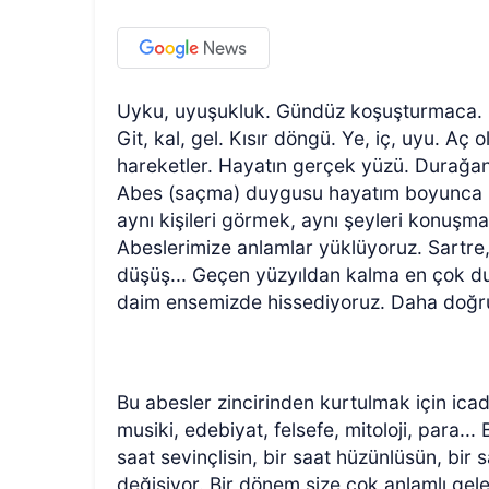
Uyku, uyuşukluk. Gündüz koşuşturmaca. D
Git, kal, gel. Kısır döngü. Ye, iç, uyu. Aç o
hareketler. Hayatın gerçek yüzü. Durağanl
Abes (saçma) duygusu hayatım boyunca b
aynı kişileri görmek, aynı şeyleri konuşma
Abeslerimize anlamlar yüklüyoruz. Sartre
düşüş... Geçen yüzyıldan kalma en çok du
daim ensemizde hissediyoruz. Daha doğ
Bu abesler zincirinden kurtulmak için icad 
musiki, edebiyat, felsefe, mitoloji, para...
saat sevinçlisin, bir saat hüzünlüsün, bir 
değişiyor. Bir dönem size çok anlamlı gel