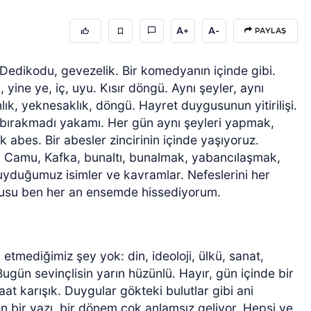
A+
A-
PAYLAŞ
edikodu, gevezelik. Bir komedyanın içinde gibi.
l, yine ye, iç, uyu. Kısır döngü. Aynı şeyler, aynı
ık, yeknesaklık, döngü. Hayret duygusunun yitirilişi.
ırakmadı yakamı. Her gün aynı şeyleri yapmak,
k abes. Bir abesler zincirinin içinde yaşıyoruz.
, Camu, Kafka, bunaltı, bunalmak, yabancılaşmak,
yduğumuz isimler ve kavramlar. Nefeslerini her
rusu ben her an ensemde hissediyorum.
etmediğimiz şey yok: din, ideoloji, ülkü, sanat,
 Bugün sevinçlisin yarın hüzünlü. Hayır, gün içinde bir
saat karışık. Duygular gökteki bulutlar gibi ani
en bir yazı, bir dönem çok anlamsız geliyor. Hepsi ve