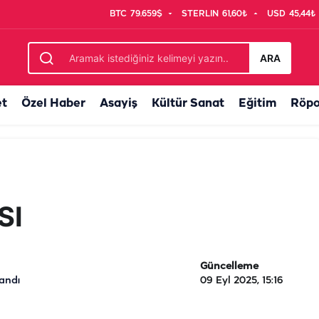
BTC
79.659$
STERLIN
61,60₺
USD
45,44₺
ARA
et
Özel Haber
Asayiş
Kültür Sanat
Eğitim
Röpo
SI
Güncelleme
andı
09 Eyl 2025, 15:16