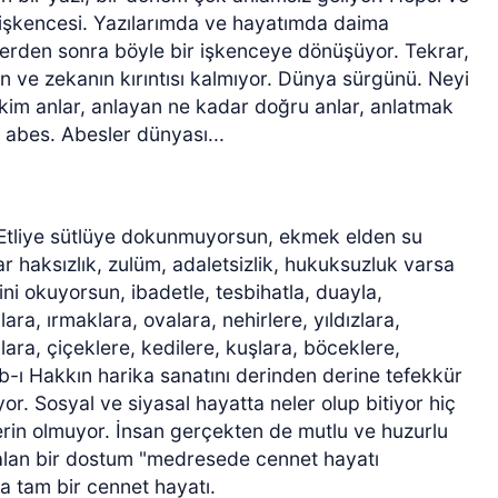
s işkencesi. Yazılarımda ve hayatımda daima
erden sonra böyle bir işkenceye dönüşüyor. Tekrar,
in ve zekanın kırıntısı kalmıyor. Dünya sürgünü. Neyi
am kim anlar, anlayan ne kadar doğru anlar, anlatmak
 abes. Abesler dünyası...
 Etliye sütlüye dokunmuyorsun, ekmek elden su
r haksızlık, zulüm, adaletsizlik, hukuksuzluk varsa
ni okuyorsun, ibadetle, tesbihatla, duayla,
ra, ırmaklara, ovalara, nehirlere, yıldızlara,
ara, çiçeklere, kedilere, kuşlara, böceklere,
b-ı Hakkın harika sanatını derinden derine tefekkür
or. Sosyal ve siyasal hayatta neler olup bitiyor hiç
in olmuyor. İnsan gerçekten de mutlu ve huzurlu
kalan bir dostum "medresede cennet hayatı
 tam bir cennet hayatı.