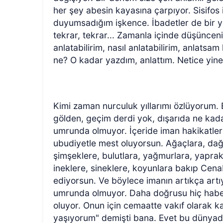
her şey abesin kayasına çarpıyor. Sisifo
duyumsadığım işkence. İbadetler de bir y
tekrar, tekrar... Zamanla içinde düşüncen
anlatabilirim, nasıl anlatabilirim, anlats
ne? O kadar yazdım, anlattım. Netice yine
Kimi zaman nurculuk yıllarımı özlüyorum.
gölden, geçim derdi yok, dışarıda ne kada
umrunda olmuyor. İçeride iman hakikatleri
ubudiyetle mest oluyorsun. Ağaçlara, dağla
şimşeklere, bulutlara, yağmurlara, yaprakl
ineklere, sineklere, koyunlara bakıp Cena
ediyorsun. Ve böylece imanın artıkça artıy
umrunda olmuyor. Daha doğrusu hiç haber
oluyor. Onun için cemaatte vakıf olarak 
yaşıyorum" demişti bana. Evet bu dünyada