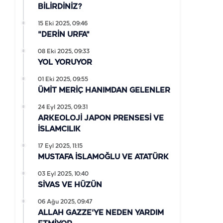
BİLİRDİNİZ?
15 Eki 2025, 09:46
"DERİN URFA"
08 Eki 2025, 09:33
YOL YORUYOR
01 Eki 2025, 09:55
ÜMİT MERİÇ HANIMDAN GELENLER
24 Eyl 2025, 09:31
ARKEOLOJİ JAPON PRENSESİ VE
İSLAMCILIK
17 Eyl 2025, 11:15
MUSTAFA İSLAMOĞLU VE ATATÜRK
03 Eyl 2025, 10:40
SİVAS VE HÜZÜN
06 Ağu 2025, 09:47
ALLAH GAZZE'YE NEDEN YARDIM