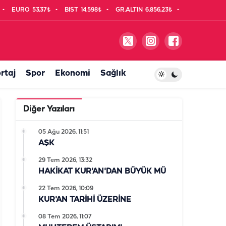
EURO
53,37₺
BIST
14.598₺
GR.ALTIN
6.856,23₺
rtaj
Spor
Ekonomi
Sağlık
Diğer Yazıları
05 Ağu 2026, 11:51
AŞK
29 Tem 2026, 13:32
HAKİKAT KUR'AN'DAN BÜYÜK MÜ
22 Tem 2026, 10:09
KUR'AN TARİHİ ÜZERİNE
08 Tem 2026, 11:07