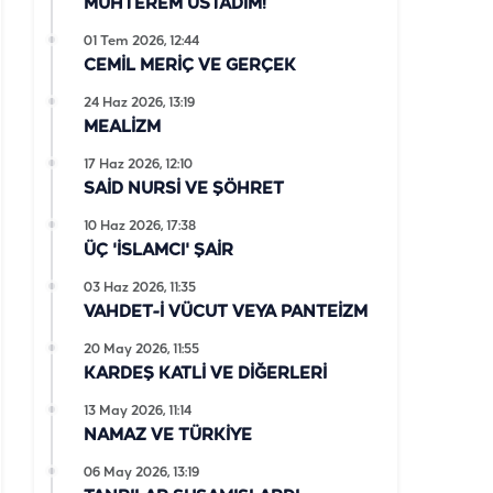
MUHTEREM ÜSTADIM!
01 Tem 2026, 12:44
CEMİL MERİÇ VE GERÇEK
24 Haz 2026, 13:19
MEALİZM
17 Haz 2026, 12:10
SAİD NURSİ VE ŞÖHRET
10 Haz 2026, 17:38
ÜÇ 'İSLAMCI' ŞAİR
03 Haz 2026, 11:35
VAHDET-İ VÜCUT VEYA PANTEİZM
20 May 2026, 11:55
KARDEŞ KATLİ VE DİĞERLERİ
13 May 2026, 11:14
NAMAZ VE TÜRKİYE
06 May 2026, 13:19