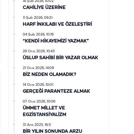
18 Şub 2026, 10:02
CAHİLİYE ÜZERİNE
11 Şub 2026, 09:21
HARF İNKILABI VE ÖZELEŞTİRİ
04 Şub 2026, 10:19
“KENDİ HİKAYEMİZİ YAZMAK”
28 Oca 2026, 10:43
ÜSLUP SAHİBİ BİR YAZAR OLMAK
21 Oca 2026, 14:09
BİZ NEDEN OLAMADIK?
14 Oca 2026, 10:01
GERÇEĞİ PARANTEZE ALMAK
07 Oca 2026, 10:06
ÜMMET MİLLET VE
EGZİSTANSİYALİZM
31 Ara 2025, 16:11
BİR YILIN SONUNDA ARZU