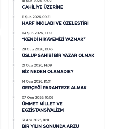
18 Şub 2026, 10:02
CAHİLİYE ÜZERİNE
11 Şub 2026, 09:21
HARF İNKILABI VE ÖZELEŞTİRİ
04 Şub 2026, 10:19
“KENDİ HİKAYEMİZİ YAZMAK”
28 Oca 2026, 10:43
ÜSLUP SAHİBİ BİR YAZAR OLMAK
21 Oca 2026, 14:09
BİZ NEDEN OLAMADIK?
14 Oca 2026, 10:01
GERÇEĞİ PARANTEZE ALMAK
07 Oca 2026, 10:06
ÜMMET MİLLET VE
EGZİSTANSİYALİZM
31 Ara 2025, 16:11
BİR YILIN SONUNDA ARZU