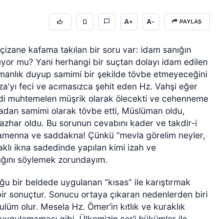
A+
A-
PAYLAŞ
açizane kafama takılan bir soru var: idam sanığın
ıyor mu? Yani herhangi bir suçtan dolayı idam edilen
işmanlık duyup samimi bir şekilde tövbe etmeyeceğini
za'yı feci ve acımasızca şehit eden Hz. Vahşi eğer
di muhtemelen müşrik olarak ölecekti ve cehenneme
radan samimi olarak tövbe etti, Müslüman oldu,
azhar oldu. Bu sorunun cevabını kader ve takdir-i
k, amenna ve saddakna! Çünkü “mevla görelim neyler,
klı ikna sadedinde yapılan kimi izah ve
dığını söylemek zorundayım.
uğu bir beldede uygulanan “kısas” ile karıştırmak
 bir sonuçtur. Sonucu ortaya çıkaran nedenlerden biri
üm olur. Mesela Hz. Ömer’in kıtlık ve kuraklık
uygulamaması gibi. Ülkemizin şer’i hükümler ile