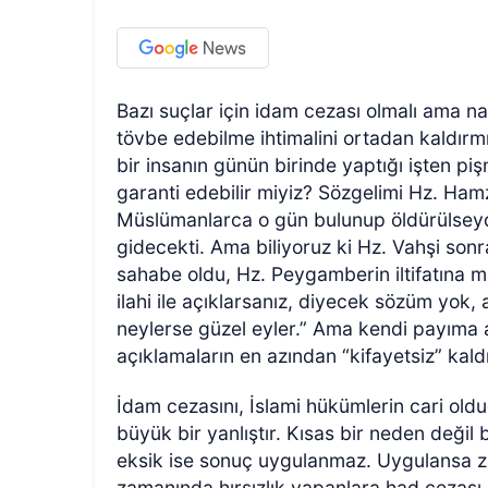
Bazı suçlar için idam cezası olmalı ama n
tövbe edebilme ihtimalini ortadan kaldırm
bir insanın günün birinde yaptığı işten p
garanti edebilir miyiz? Sözgelimi Hz. Ham
Müslümanlarca o gün bulunup öldürülsey
gidecekti. Ama biliyoruz ki Hz. Vahşi son
sahabe oldu, Hz. Peygamberin iltifatına m
ilahi ile açıklarsanız, diyecek sözüm yo
neylerse güzel eyler.” Ama kendi payıma a
açıklamaların en azından “kifayetsiz” kal
İdam cezasını, İslami hükümlerin cari old
büyük bir yanlıştır. Kısas bir neden değil
eksik ise sonuç uygulanmaz. Uygulansa zul
zamanında hırsızlık yapanlara had cezası 