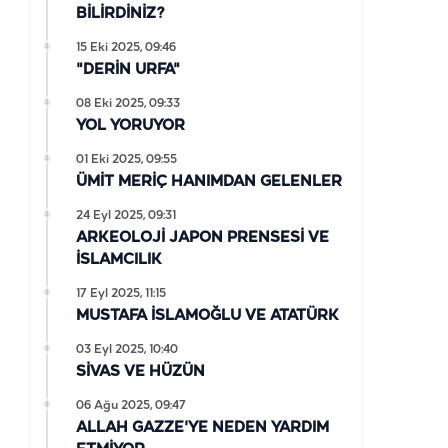
BİLİRDİNİZ?
15 Eki 2025, 09:46
"DERİN URFA"
08 Eki 2025, 09:33
YOL YORUYOR
01 Eki 2025, 09:55
ÜMİT MERİÇ HANIMDAN GELENLER
24 Eyl 2025, 09:31
ARKEOLOJİ JAPON PRENSESİ VE
İSLAMCILIK
17 Eyl 2025, 11:15
MUSTAFA İSLAMOĞLU VE ATATÜRK
03 Eyl 2025, 10:40
SİVAS VE HÜZÜN
06 Ağu 2025, 09:47
ALLAH GAZZE'YE NEDEN YARDIM