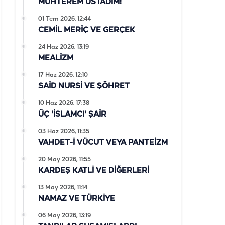
MUHTEREM ÜSTADIM!
01 Tem 2026, 12:44
CEMİL MERİÇ VE GERÇEK
24 Haz 2026, 13:19
MEALİZM
17 Haz 2026, 12:10
SAİD NURSİ VE ŞÖHRET
10 Haz 2026, 17:38
ÜÇ 'İSLAMCI' ŞAİR
03 Haz 2026, 11:35
VAHDET-İ VÜCUT VEYA PANTEİZM
20 May 2026, 11:55
KARDEŞ KATLİ VE DİĞERLERİ
13 May 2026, 11:14
NAMAZ VE TÜRKİYE
06 May 2026, 13:19