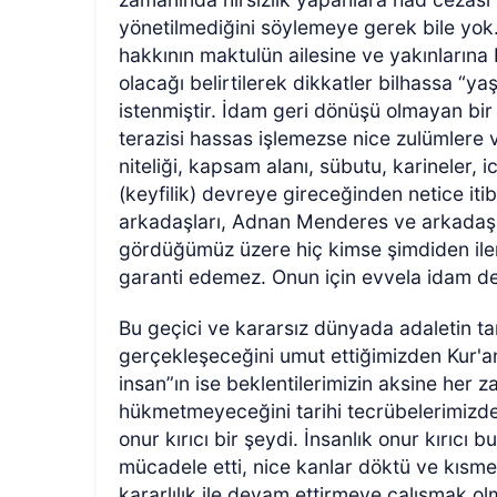
yönetilmediğini söylemeye gerek bile yok. 
hakkının maktulün ailesine ve yakınlarına b
olacağı belirtilerek dikkatler bilhassa “y
istenmiştir. İdam geri dönüşü olmayan bir
terazisi hassas işlemezse nice zulümlere
niteliği, kapsam alanı, sübutu, karineler, i
(keyfilik) devreye gireceğinden netice iti
arkadaşları, Adnan Menderes ve arkadaşla
gördüğümüz üzere hiç kimse şimdiden ileri
garanti edemez. Onun için evvela idam de
Bu geçici ve kararsız dünyada adaletin tam t
gerçekleşeceğini umut ettiğimizden Kur'an-
insan”ın ise beklentilerimizin aksine her 
hükmetmeyeceğini tarihi tecrübelerimizden b
onur kırıcı bir şeydi. İnsanlık onur kırıcı
mücadele etti, nice kanlar döktü ve kısme
kararlılık ile devam ettirmeye çalışmak o