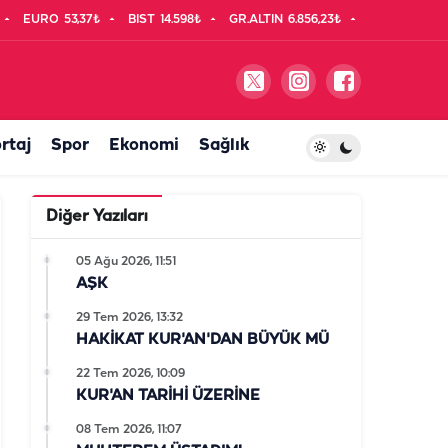
EURO
53,37₺
BIST
14.598₺
GR.ALTIN
6.856,23₺
rtaj
Spor
Ekonomi
Sağlık
Diğer Yazıları
05 Ağu 2026, 11:51
AŞK
29 Tem 2026, 13:32
HAKİKAT KUR'AN'DAN BÜYÜK MÜ
22 Tem 2026, 10:09
KUR'AN TARİHİ ÜZERİNE
08 Tem 2026, 11:07