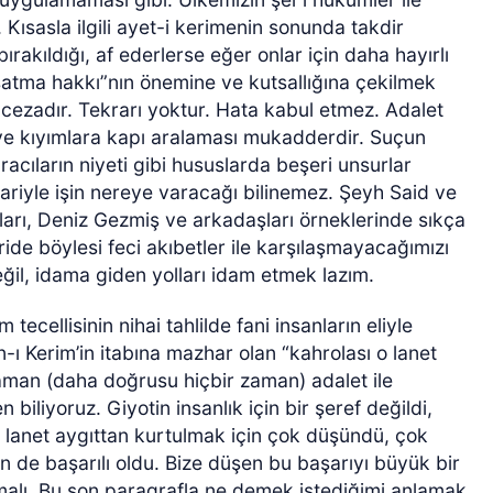
Kısasla ilgili ayet-i kerimenin sonunda takdir
ırakıldığı, af ederlerse eğer onlar için daha hayırlı
aşatma hakkı”nın önemine ve kutsallığına çekilmek
 cezadır. Tekrarı yoktur. Hata kabul etmez. Adalet
 ve kıyımlara kapı aralaması mukadderdir. Suçun
cracıların niyeti gibi hususlarda beşeri unsurlar
bariyle işin nereye varacağı bilinemez. Şeyh Said ve
rı, Deniz Gezmiş ve arkadaşları örneklerinde sıkça
de böylesi feci akıbetler ile karşılaşmayacağımızı
ğil, idama giden yolları idam etmek lazım.
ecellisinin nihai tahlilde fani insanların eliyle
ı Kerim’in itabına mazhar olan “kahrolası o lanet
zaman (daha doğrusu hiçbir zaman) adalet ile
iliyoruz. Giyotin insanlık için bir şeref değildi,
 bu lanet aygıttan kurtulmak için çok düşündü, çok
n de başarılı oldu. Bize düşen bu başarıyı büyük bir
lmalı. Bu son paragrafla ne demek istediğimi anlamak