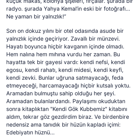
küçük makas, kolonya şişeleri, fırçalar. şurada bir
radyo. şurada Yahya Kemal’in eski bir fotoğrafı…
Ne yaman bir yalnızlık!”
Son on dokuz yılını bir otel odasında asude bir
yalnızlık içinde geçiriyor. Zavallı bir münzevi.
Hayatı boyunca hiçbir kavganın içinde olmadı.
Hem nalına hem mıhına vurdu her zaman. Bu
hayatta tek bir gayesi vardı: kendi nefsi, kendi
egosu, kendi rahatı, kendi midesi, kendi keyfi,
kendi zevki. Bunlar uğruna satmayacağı, feda
etmeyeceği, harcamayacağı hiçbir kutsalı yoktu.
Aramadan bulmuştu sahip olduğu her şeyi.
Aramadan bulanlardandı. Paylaşımı okuduktan
sonra kitaplıktan "Kendi Gök Kubbemiz" kitabını
aldım, tekrar göz gezdirdim biraz. Ve birdenbire
nedensiz ama tanıdık bir hüzün kapladı içimi:
Edebiyatın hüznü...