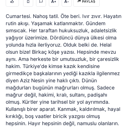
A+
A-
PAYLAŞ
Cumartesi. Nahoş tatil. Öte beri. Ivır zıvır. Hayatın
rutin akışı. Yaşamak katlanmaktır. Gündem
sımsıcak. Her taraftan hukuksuzluk, adaletsizlik
yağıyor üzerimize. Dördüncü dünya ülkesi olma
yolunda hızla ilerliyoruz. Olduk belki de. Helal
olsun bize! Birkaç köşe yazısı. Hepsinde mevzu
aynı. Ama herkeste bir umutsuzluk, bir çaresizlik
hakim. Türkiye'de kimse kazık kendisine
girmedikçe başkalarının yediği kazıkla ilgilenmez
diyen Aziz Nesin yine haklı çıktı. Dünün
mağdurları bugünün mağrurları olmuş. Sadece
mağrur değil, hakimi, kralı, sultanı, padişahı
olmuş. Kürtler yine tarihsel bir yol ayrımında.
Kullanışlı birer aparat. Kanmak, kaldırılmak, hayal
kırıklığı, boş vaatler biricik yazgısı olmuş
hepsinin. Hayır hepsinin değil, namuslu olanların.