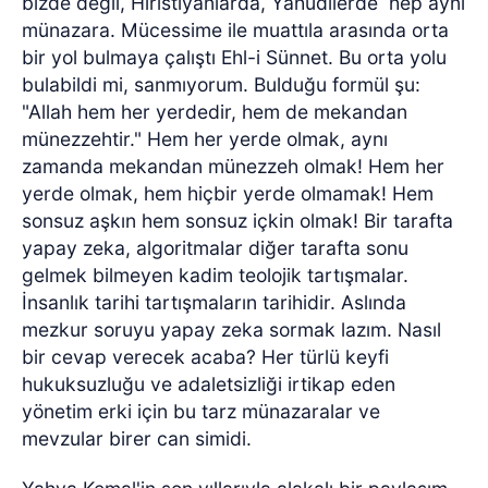
bizde değil, Hıristiyanlarda, Yahudilerde
hep aynı
münazara. Mücessime ile muattıla arasında orta
bir yol bulmaya çalıştı Ehl-i Sünnet. Bu orta yolu
bulabildi mi, sanmıyorum. Bulduğu formül şu:
"Allah hem her yerdedir, hem de mekandan
münezzehtir." Hem her yerde olmak, aynı
zamanda mekandan münezzeh olmak! Hem her
yerde olmak, hem hiçbir yerde olmamak! Hem
sonsuz aşkın hem sonsuz içkin olmak! Bir tarafta
yapay zeka, algoritmalar diğer tarafta sonu
gelmek bilmeyen kadim teolojik tartışmalar.
İnsanlık tarihi tartışmaların tarihidir. Aslında
mezkur soruyu yapay zeka sormak lazım. Nasıl
bir cevap verecek acaba? Her türlü keyfi
hukuksuzluğu ve adaletsizliği irtikap eden
yönetim erki için bu tarz münazaralar ve
mevzular birer can simidi.