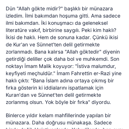
Dün "Allah gökte midir?" başlıklı bir münazara
izledim. İlmi bakımdan hoşuma gitti. Ama sadece
ilmi bakımdan. İki konuşmacı da geleneksel
literatüre vakıf, birbirine saygılı. Peki kim haklı?
İkisi de haklı. Hem de sonuna kadar. Çünkü ikisi
de Kur'an ve Sünnet'ten delil getirmekte
zorlanmadı. Bana kalırsa "Allah göktedir" diyenin
getirdiği deliller çok daha bol ve muhkemdi. Son
noktayı İmam Malik koyuyor: "İstiva malumdur,
keyfiyeti meçhuldür." İmam Fahrettin er-Razi yine
haklı çıktı: "Bana İslam adına ortaya çıkmış bir
fırka gösterin ki iddialarını ispatlamak için
Kuran'dan ve Sünnet'ten delil getirmekte
zorlanmış olsun. Yok böyle bir fırka" diyordu.
Binlerce yıldır kelam mahfillerinde yapılan bir
münazara. Daha doğrusu münakaşa. Sadece