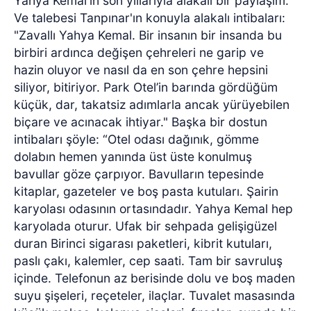
Yahya Kemal'in son yıllarıyla alakalı bir paylaşım.
Ve talebesi Tanpınar'ın konuyla alakalı intibaları:
"Zavallı Yahya Kemal. Bir insanın bir insanda bu
birbiri ardınca değişen çehreleri ne garip ve
hazin oluyor ve nasıl da en son çehre hepsini
siliyor, bitiriyor. Park Otel’in barında gördüğüm
küçük, dar, takatsiz adımlarla ancak yürüyebilen
biçare ve acınacak ihtiyar." Başka bir dostun
intibaları şöyle: “Otel odası dağınık, gömme
dolabın hemen yanında üst üste konulmuş
bavullar göze çarpıyor. Bavulların tepesinde
kitaplar, gazeteler ve boş pasta kutuları. Şairin
karyolası odasının ortasındadır. Yahya Kemal hep
karyolada oturur. Ufak bir sehpada gelişigüzel
duran Birinci sigarası paketleri, kibrit kutuları,
paslı çakı, kalemler, cep saati. Tam bir savruluş
içinde. Telefonun az berisinde dolu ve boş maden
suyu şişeleri, reçeteler, ilaçlar. Tuvalet masasında