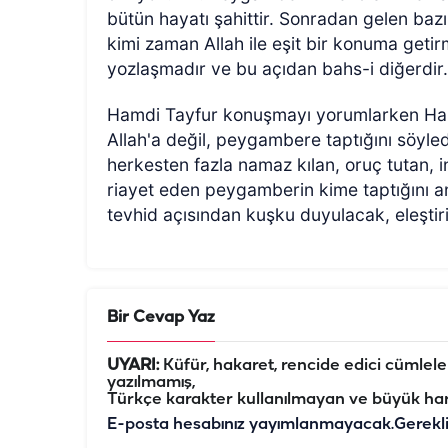
bütün hayatı şahittir. Sonradan gelen baz
kimi zaman Allah ile eşit bir konuma getirme
yozlaşmadır ve bu açıdan bahs-i diğerdir
Hamdi Tayfur
konuşmayı yorumlarken Haka
Allah'a değil, peygambere taptığını söyled
herkesten fazla namaz kılan, oruç tutan, i
riayet eden peygamberin kime taptığını a
tevhid açısından kuşku duyulacak, eleştir
Bir Cevap Yaz
UYARI:
Küfür, hakaret, rencide edici cümleler 
yazılmamış,
Türkçe karakter kullanılmayan ve büyük har
E-posta hesabınız yayımlanmayacak.
Gerekl