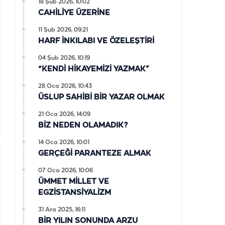
18 Şub 2026, 10:02
CAHİLİYE ÜZERİNE
11 Şub 2026, 09:21
HARF İNKILABI VE ÖZELEŞTİRİ
04 Şub 2026, 10:19
“KENDİ HİKAYEMİZİ YAZMAK”
28 Oca 2026, 10:43
ÜSLUP SAHİBİ BİR YAZAR OLMAK
21 Oca 2026, 14:09
BİZ NEDEN OLAMADIK?
14 Oca 2026, 10:01
GERÇEĞİ PARANTEZE ALMAK
07 Oca 2026, 10:06
ÜMMET MİLLET VE
EGZİSTANSİYALİZM
31 Ara 2025, 16:11
BİR YILIN SONUNDA ARZU