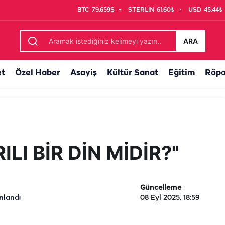
BTC
79.659$
STERLIN
61,60₺
USD
45,44₺
ARA
et
Özel Haber
Asayiş
Kültür Sanat
Eğitim
Röpo
LI BİR DİN MİDİR?"
Güncelleme
nlandı
08 Eyl 2025, 18:59