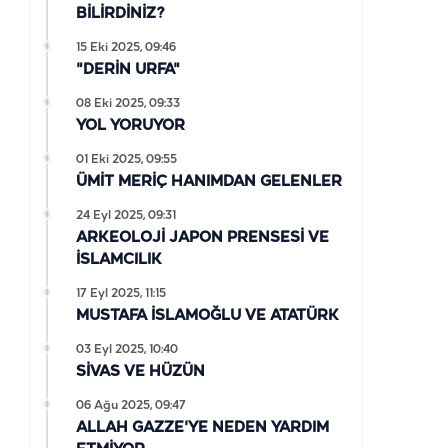
BİLİRDİNİZ?
15 Eki 2025, 09:46
"DERİN URFA"
08 Eki 2025, 09:33
YOL YORUYOR
01 Eki 2025, 09:55
ÜMİT MERİÇ HANIMDAN GELENLER
24 Eyl 2025, 09:31
ARKEOLOJİ JAPON PRENSESİ VE
İSLAMCILIK
17 Eyl 2025, 11:15
MUSTAFA İSLAMOĞLU VE ATATÜRK
03 Eyl 2025, 10:40
SİVAS VE HÜZÜN
06 Ağu 2025, 09:47
ALLAH GAZZE'YE NEDEN YARDIM