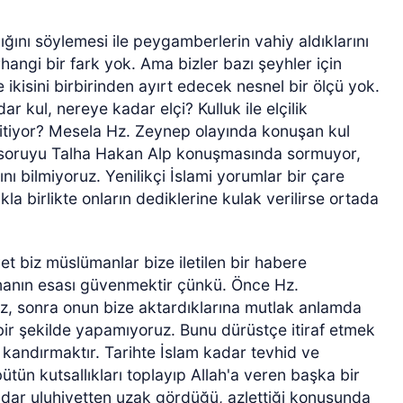
dığını söylemesi ile peygamberlerin vahiy aldıklarını
angi bir fark yok. Ama bizler bazı şeyhler için
e ikisini birbirinden ayırt edecek nesnel bir ölçü yok.
 kul, nereye kadar elçi? Kulluk ile elçilik
bitiyor? Mesela Hz. Zeynep olayında konuşan kul
soruyu Talha Hakan Alp konuşmasında sormuyor,
nı bilmiyoruz. Yenilikçi İslami yorumlar bir çare
la birlikte onların dediklerine kulak verilirse ortada
et biz müslümanlar bize iletilen bir habere
manın esası güvenmektir çünkü. Önce Hz.
 sonra onun bize aktardıklarına mutlak anlamda
l bir şekilde yapamıyoruz. Bunu dürüstçe itiraf etmek
i kandırmaktır. Tarihte İslam kadar tevhid ve
ütün kutsallıkları toplayıp Allah'a veren başka bir
adar uluhiyetten uzak gördüğü, azlettiği konusunda