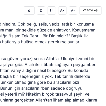
A+
A-
PAYLAŞ
ledim. Çok beliğ, selis, veciz, tatlı bir konuşma
ını mani bir şekilde güzelce anlatıyor. Konuşmanın
ğı: "İslam Tek Tanrılı Bir Din midir?" Başlık ilk
 hatlarıyla hulâsa etmek gerekirse şunları
 güveniyoruz) sonra Allah'a. Uluhiyet zımni bir
şılıyor gibi. Allah ile irtibatı sağlayan peygamber.
'tan vahiy aldığını nasıl bileceğiz? Bu konuda
şka bir seçeneğimiz yok. Tek tanrılı dinlerde
 mümkün olmadığına göre bu aracıların bizi
 Bunun için aracıların "ben sadece doğruyu
i yeterli mi? Nitekim birçok tasavvuf şeyhi ve
Bunların gerçekten Allah'tan ilham alıp almadıklarını