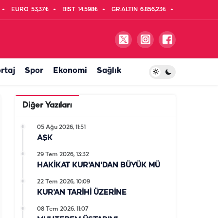
EURO
53,37₺
BIST
14.598₺
GR.ALTIN
6.856,23₺
rtaj
Spor
Ekonomi
Sağlık
Diğer Yazıları
05 Ağu 2026, 11:51
AŞK
29 Tem 2026, 13:32
HAKİKAT KUR'AN'DAN BÜYÜK MÜ
22 Tem 2026, 10:09
KUR'AN TARİHİ ÜZERİNE
08 Tem 2026, 11:07