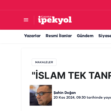
"İSLAM TEK TANRILI BİR DİN MİDİR?"
Yazarlar
Resmi İlanlar
Gündem
Siyas
MAKALELER
"İSLAM TEK TANRI
Şahin Doğan
20 Kas 2024, 09:30
tarihinde yayı