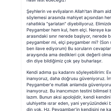
Şeyhlerin ve evliyaların Allah'tan ilham al
söylemesi arasında mahiyet açısından herh
rahatlıkla "şarlatan" diyebiliyoruz. Elimizd
Peygamber hem kul, hem elçi. Nereye kadar
arasındaki sınır nerede başlıyor, nerede 
peygamber mi, elçi peygamber mi? (Son 
ben ilave ediyorum) Bu soruların cevapları
arayışında ama dedikleri çok değerli olmak
din diye bildiğimiz çok şey buharlaşır.
Kendi adıma şu kadarını söyleyebilirim: Ev
inanıyoruz, daha doğrusu güveniyoruz. İ
Peygamber'e mutlak anlamda güveniyoruz,
inanıyoruz. Bu inancımızın testini bilimse
lazım. Bunun aksi apolojidir, kendi kendin
uluhiyette ısrar eden, yani yeryüzündeki b
din yok. Hz. Peygamber'in kendisini ne k