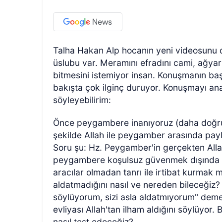
Talha Hakan Alp hocanın yeni videosunu din
üslubu var. Meramını efradını cami, ağyar
bitmesini istemiyor insan. Konuşmanın başlı
bakışta çok ilginç duruyor. Konuşmayı ana
söyleyebilirim:
Önce peygambere inanıyoruz (daha doğrusu
şekilde Allah ile peygamber arasında payla
Soru şu: Hz. Peygamber'in gerçekten Allah
peygambere koşulsuz güvenmek dışında ba
aracılar olmadan tanrı ile irtibat kurmak
aldatmadığını nasıl ve nereden bileceğiz?
söylüyorum, sizi asla aldatmıyorum" demes
evliyası Allah'tan ilham aldığını söylüyor. 
nasıl test edeceğiz?