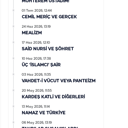
MUHTEREM ÜSTADIM!
01 Tem 2026, 12:44
CEMİL MERİÇ VE GERÇEK
24 Haz 2026, 13:19
MEALİZM
17 Haz 2026, 12:10
SAİD NURSİ VE ŞÖHRET
10 Haz 2026, 17:38
ÜÇ 'İSLAMCI' ŞAİR
03 Haz 2026, 11:35
VAHDET-İ VÜCUT VEYA PANTEİZM
20 May 2026, 11:55
KARDEŞ KATLİ VE DİĞERLERİ
13 May 2026, 11:14
NAMAZ VE TÜRKİYE
06 May 2026, 13:19