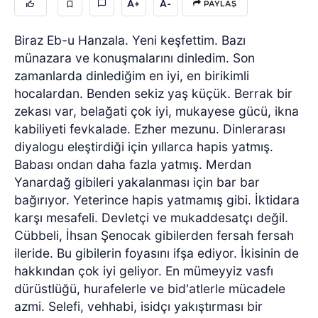
A+
A-
PAYLAŞ
Biraz Eb-u Hanzala. Yeni keşfettim. Bazı
münazara ve konuşmalarını dinledim. Son
zamanlarda dinlediğim en iyi, en birikimli
hocalardan. Benden sekiz yaş küçük. Berrak bir
zekası var, belağati çok iyi, mukayese gücü, ikna
kabiliyeti fevkalade. Ezher mezunu. Dinlerarası
diyalogu eleştirdiği için yıllarca hapis yatmış.
Babası ondan daha fazla yatmış. Merdan
Yanardağ gibileri yakalanması için bar bar
bağırıyor. Yeterince hapis yatmamış gibi. İktidara
karşı mesafeli. Devletçi ve mukaddesatçı değil.
Cübbeli, İhsan Şenocak gibilerden fersah fersah
ileride. Bu gibilerin foyasını ifşa ediyor. İkisinin de
hakkından çok iyi geliyor. En mümeyyiz vasfı
dürüstlüğü, hurafelerle ve bid'atlerle mücadele
azmi. Selefi, vehhabi, isidçı yakıştırması bir