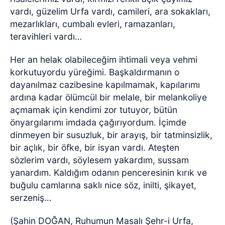
vardı, güzelim Urfa vardı, camileri, ara sokakları,
mezarlıkları, cumbalı evleri, ramazanları,
teravihleri vardı…
Her an helak olabileceğim ihtimali veya vehmi
korkutuyordu yüreğimi. Başkaldırmanın o
dayanılmaz cazibesine kapılmamak, kapılarımı
ardına kadar ölümcül bir melale, bir melankoliye
açmamak için kendimi zor tutuyor, bütün
önyargılarımı imdada çağırıyordum. İçimde
dinmeyen bir susuzluk, bir arayış, bir tatminsizlik,
bir açlık, bir öfke, bir isyan vardı. Ateşten
sözlerim vardı, söylesem yakardım, sussam
yanardım. Kaldığım odanın penceresinin kırık ve
buğulu camlarına saklı nice söz, inilti, şikayet,
serzeniş…
(Şahin DOĞAN, Ruhumun Masalı Şehr-i Urfa,