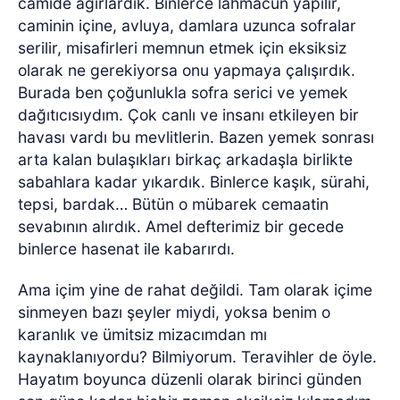
camide ağırlardık. Binlerce lahmacun yapılır,
caminin içine, avluya, damlara uzunca sofralar
serilir, misafirleri memnun etmek için eksiksiz
olarak ne gerekiyorsa onu yapmaya çalışırdık.
Burada ben çoğunlukla sofra serici ve yemek
dağıtıcısıydım. Çok canlı ve insanı etkileyen bir
havası vardı bu mevlitlerin. Bazen yemek sonrası
arta kalan bulaşıkları birkaç arkadaşla birlikte
sabahlara kadar yıkardık. Binlerce kaşık, sürahi,
tepsi, bardak… Bütün o mübarek cemaatin
sevabının alırdık. Amel defterimiz bir gecede
binlerce hasenat ile kabarırdı.
Ama içim yine de rahat değildi. Tam olarak içime
sinmeyen bazı şeyler miydi, yoksa benim o
karanlık ve ümitsiz mizacımdan mı
kaynaklanıyordu? Bilmiyorum. Teravihler de öyle.
Hayatım boyunca düzenli olarak birinci günden