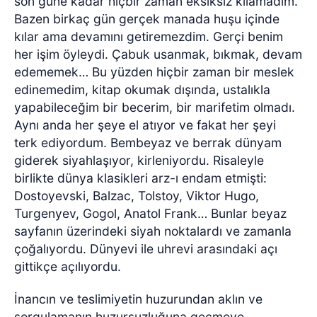
son güne kadar hiçbir zaman eksiksiz kılamadım.
Bazen birkaç gün gerçek manada huşu içinde
kılar ama devamını getiremezdim. Gerçi benim
her işim öyleydi. Çabuk usanmak, bıkmak, devam
edememek… Bu yüzden hiçbir zaman bir meslek
edinemedim, kitap okumak dışında, ustalıkla
yapabileceğim bir becerim, bir marifetim olmadı.
Aynı anda her şeye el atıyor ve fakat her şeyi
terk ediyordum. Bembeyaz ve berrak dünyam
giderek siyahlaşıyor, kirleniyordu. Risaleyle
birlikte dünya klasikleri arz-ı endam etmişti:
Dostoyevski, Balzac, Tolstoy, Viktor Hugo,
Turgenyev, Gogol, Anatol Frank… Bunlar beyaz
sayfanın üzerindeki siyah noktalardı ve zamanla
çoğalıyordu. Dünyevi ile uhrevi arasındaki açı
gittikçe açılıyordu.
İnancın ve teslimiyetin huzurundan aklın ve
sorgulamanın huzursuzluğuna geçmeye