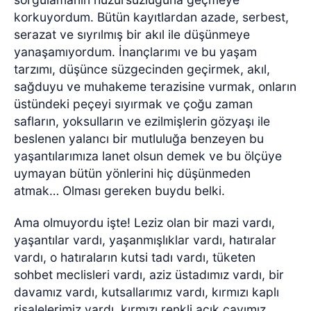
korkuyordum. Bütün kayıtlardan azade, serbest,
serazat ve sıyrılmış bir akıl ile düşünmeye
yanaşamıyordum. İnançlarımı ve bu yaşam
tarzımı, düşünce süzgecinden geçirmek, akıl,
sağduyu ve muhakeme terazisine vurmak, onların
üstündeki peçeyi sıyırmak ve çoğu zaman
safların, yoksulların ve ezilmişlerin gözyaşı ile
beslenen yalancı bir mutluluğa benzeyen bu
yaşantılarımıza lanet olsun demek ve bu ölçüye
uymayan bütün yönlerini hiç düşünmeden
atmak… Olması gereken buydu belki.
Ama olmuyordu işte! Leziz olan bir mazi vardı,
yaşantılar vardı, yaşanmışlıklar vardı, hatıralar
vardı, o hatıraların kutsi tadı vardı, tüketen
sohbet meclisleri vardı, aziz üstadımız vardı, bir
davamız vardı, kutsallarımız vardı, kırmızı kaplı
risalelerimiz vardı, kırmızı renkli açık çayımız