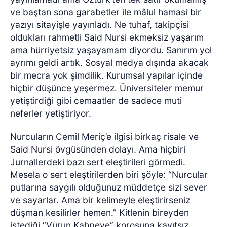
ve baştan sona garabetler ile mâlul hamasi bir
yazıyı sitayişle yayınladı. Ne tuhaf, takipçisi
oldukları rahmetli Said Nursi ekmeksiz yaşarım
ama hürriyetsiz yaşayamam diyordu. Sanırım yol
ayrımı geldi artık. Sosyal medya dışında akacak
bir mecra yok şimdilik. Kurumsal yapılar içinde
hiçbir düşünce yeşermez. Üniversiteler memur
yetiştirdiği gibi cemaatler de sadece muti
neferler yetiştiriyor.
Nurcuların Cemil Meriç’e ilgisi birkaç risale ve
Said Nursi övgüsünden dolayı. Ama hiçbiri
Jurnallerdeki bazı sert eleştirileri görmedi.
Mesela o sert eleştirilerden biri şöyle: “Nurcular
putlarına saygılı olduğunuz müddetçe sizi sever
ve sayarlar. Ama bir kelimeyle eleştirirseniz
düşman kesilirler hemen.” Kitlenin bireyden
istediği “Vurun Kahpeye” korosuna kayıtsız