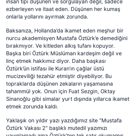
insan tipi düşünen ve sorgulayan değil, sadece
ezberleyen ve itaat eden. Düşünen her kumaş
onlarla yollarını ayırmak zorunda.
Baksanıza, Hollanda’da ikamet eden meşhur bir
nurcu akademisyen Mustafa Öztürk’e demediğini
bırakmıyor. Ve kitleden alkış tufanı kopuyor.
Başka biri Öztürk Müslüman kardeşim değil ve
linç etmek hakkımız diyor. Daha başkası
Öztürk’ün istifası ile Kuran’ın çağlar üstü
mucizeviliği tezahür etmiştir diyebiliyor. Bu
topraklarda düşünen zekaların yaşamasına
tahammül yok. Onun için Fuat Sezgin, Oktay
Sinanoğlu gibi simalar yurt dışında yıllarca ikamet
etmek zorunda kaldı.
Yaklaşık on yıldır yazı yazdığımız site “Mustafa
Öztürk Vakası 2“ başlıklı mutedil yazımızı
yayınlamadı ama Öztürk’ten tek satır okumamış