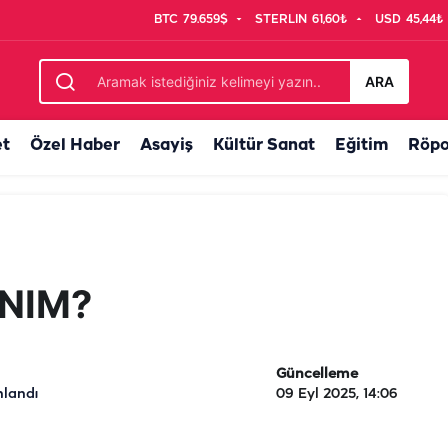
BTC
79.659$
STERLIN
61,60₺
USD
45,44₺
ARA
et
Özel Haber
Asayiş
Kültür Sanat
Eğitim
Röpo
NIM?
Güncelleme
nlandı
09 Eyl 2025, 14:06