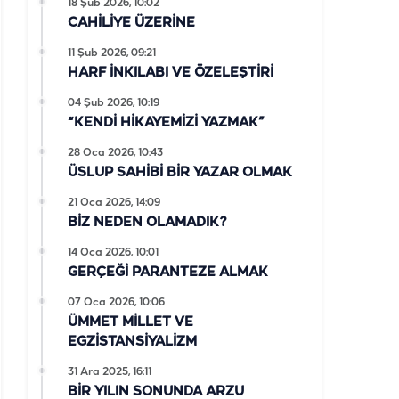
18 Şub 2026, 10:02
CAHİLİYE ÜZERİNE
11 Şub 2026, 09:21
HARF İNKILABI VE ÖZELEŞTİRİ
04 Şub 2026, 10:19
“KENDİ HİKAYEMİZİ YAZMAK”
28 Oca 2026, 10:43
ÜSLUP SAHİBİ BİR YAZAR OLMAK
21 Oca 2026, 14:09
BİZ NEDEN OLAMADIK?
14 Oca 2026, 10:01
GERÇEĞİ PARANTEZE ALMAK
07 Oca 2026, 10:06
ÜMMET MİLLET VE
EGZİSTANSİYALİZM
31 Ara 2025, 16:11
BİR YILIN SONUNDA ARZU