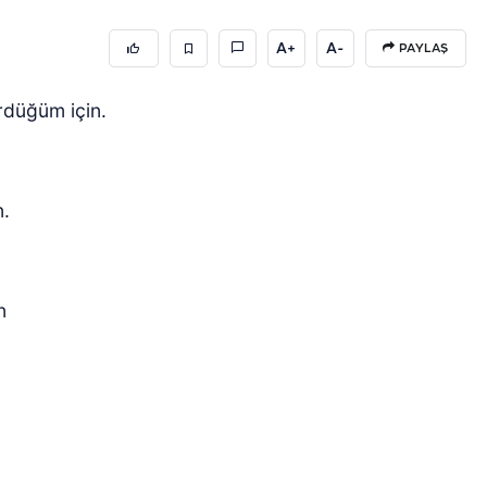
A+
A-
PAYLAŞ
düğüm için.
n.
n