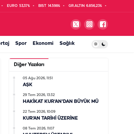
EURO
53,37₺
BIST
14.598₺
GR.ALTIN
6.856,23₺
rtaj
Spor
Ekonomi
Sağlık
Diğer Yazıları
05 Ağu 2026, 11:51
AŞK
29 Tem 2026, 13:32
HAKİKAT KUR'AN'DAN BÜYÜK MÜ
22 Tem 2026, 10:09
KUR'AN TARİHİ ÜZERİNE
08 Tem 2026, 11:07