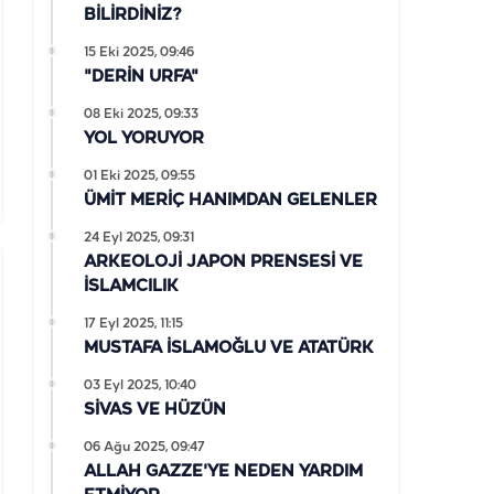
BİLİRDİNİZ?
15 Eki 2025, 09:46
"DERİN URFA"
08 Eki 2025, 09:33
YOL YORUYOR
01 Eki 2025, 09:55
ÜMİT MERİÇ HANIMDAN GELENLER
24 Eyl 2025, 09:31
ARKEOLOJİ JAPON PRENSESİ VE
İSLAMCILIK
17 Eyl 2025, 11:15
MUSTAFA İSLAMOĞLU VE ATATÜRK
03 Eyl 2025, 10:40
SİVAS VE HÜZÜN
06 Ağu 2025, 09:47
ALLAH GAZZE'YE NEDEN YARDIM