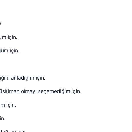
n.
m için.
üm için.
ğini anladığım için.
 Müslüman olmayı seçemediğim için.
um için.
in.
yduğum için.