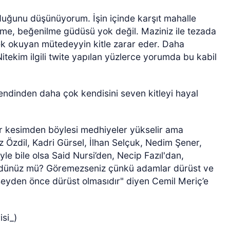
olduğunu düşünüyorum. İşin içinde karşıt mahalle
ilme, beğenilme güdüsü yok değil. Maziniz ile tezada
ek okuyan mütedeyyin kitle zarar eder. Daha
Nitekim ilgili twite yapılan yüzlerce yorumda bu kabil
 kendinden daha çok kendisini seven kitleyi hayal
ar kesimden böylesi medhiyeler yükselir ama
z Özdil, Kadri Gürsel, İlhan Selçuk, Nedim Şener,
yle bile olsa Said Nursi’den, Necip Fazıl'dan,
ördünüz mü? Göremezseniz çünkü adamlar dürüst ve
r şeyden önce dürüst olmasıdır" diyen Cemil Meriç’e
si_)