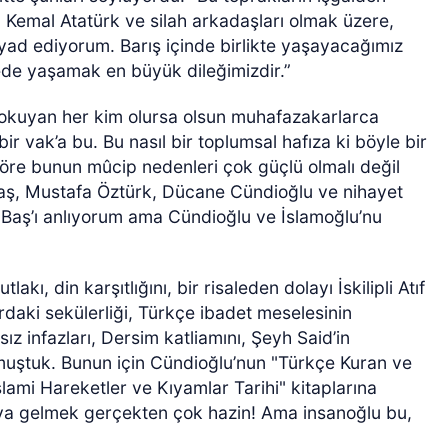
Kemal Atatürk ve silah arkadaşları olmak üzere,
ad ediyorum. Barış içinde birlikte yaşayacağımız
kede yaşamak en büyük dileğimizdir.”
okuyan her kim olursa olsun muhafazakarlarca
ir vak’a bu. Bu nasıl bir toplumsal hafıza ki böyle bir
göre bunun mûcip nedenleri çok güçlü olmalı değil
Baş, Mustafa Öztürk, Dücane Cündioğlu ve nihayet
Baş’ı anlıyorum ama Cündioğlu ve İslamoğlu’nu
kı, din karşıtlığını, bir risaleden dolayı İskilipli Atıf
ardaki sekülerliği, Türkçe ibadet meselesinin
ız infazları, Dersim katliamını, Şeyh Said’in
umuştuk. Bunun için Cündioğlu’nun "Türkçe Kuran ve
slami Hareketler ve Kıyamlar Tarihi" kitaplarına
aya gelmek gerçekten çok hazin! Ama insanoğlu bu,