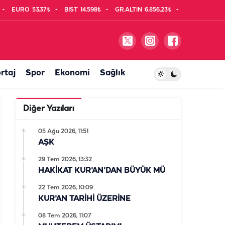
EURO
53,37₺
BIST
14.598₺
GR.ALTIN
6.856,23₺
rtaj
Spor
Ekonomi
Sağlık
Diğer Yazıları
05 Ağu 2026, 11:51
AŞK
29 Tem 2026, 13:32
HAKİKAT KUR'AN'DAN BÜYÜK MÜ
22 Tem 2026, 10:09
KUR'AN TARİHİ ÜZERİNE
08 Tem 2026, 11:07