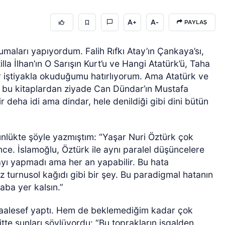
A+
A-
PAYLAŞ
umaları yapıyordum. Falih Rıfkı Atay’ın Çankaya’sı,
la İlhan’ın O Sarışın Kurt’u ve Hangi Atatürk’ü, Taha
 iştiyakla okuduğumu hatırlıyorum. Ama Atatürk ve
ı bu kitaplardan ziyade Can Dündar’ın Mustafa
r deha idi ama dindar, hele denildiği gibi dini bütün
günlükte şöyle yazmıştım: “Yaşar Nuri Öztürk çok
ce. İslamoğlu, Öztürk ile aynı paralel düşüncelere
ayı yapmadı ama her an yapabilir. Bu hata
 turnusol kağıdı gibi bir şey. Bu paradigmal hatanın
ba yer kalsın.”
aalesef yaptı. Hem de beklemediğim kadar çok
itte şunları söylüyordu: “Bu toprakların işgalden