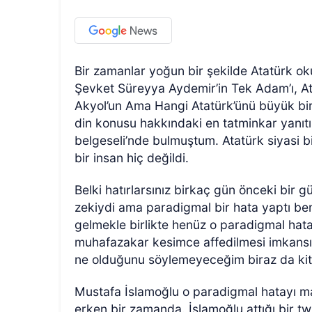
Bir zamanlar yoğun bir şekilde Atatürk ok
Şevket Süreyya Aydemir’in Tek Adam’ı, Atil
Akyol’un Ama Hangi Atatürk’ünü büyük bir
din konusu hakkındaki en tatminkar yanıt
belgeseli’nde bulmuştum. Atatürk siyasi bi
bir insan hiç değildi.
Belki hatırlarsınız birkaç gün önceki bir 
zekiydi ama paradigmal bir hata yaptı ben
gelmekle birlikte henüz o paradigmal hat
muhafazakar kesimce affedilmesi imkansız
ne olduğunu söylemeyeceğim biraz da kita
Mustafa İslamoğlu o paradigmal hatayı m
erken bir zamanda. İslamoğlu attığı bir tw