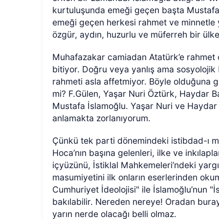
kurtuluşunda emeği geçen başta Mustafa 
emeği geçen herkesi rahmet ve minnetle y
özgür, aydın, huzurlu ve müferreh bir ül
Muhafazakar camiadan Atatürk’e rahmet 
bitiyor. Doğru veya yanlış ama sosyolojik b
rahmeti asla affetmiyor. Böyle olduğuna 
mi? F.Gülen, Yaşar Nuri Öztürk, Haydar 
Mustafa İslamoğlu. Yaşar Nuri ve Haydar 
anlamakta zorlanıyorum.
Çünkü tek parti dönemindeki istibdad-ı mutla
Hoca’nın başına gelenleri, ilke ve inkılapl
içyüzünü, İstiklal Mahkemeleri’ndeki yargıs
masumiyetini ilk onların eserlerinden ok
Cumhuriyet İdeolojisi" ile İslamoğlu’nun "İ
bakılabilir. Nereden nereye! Oradan bur
yarın nerde olacağı belli olmaz.