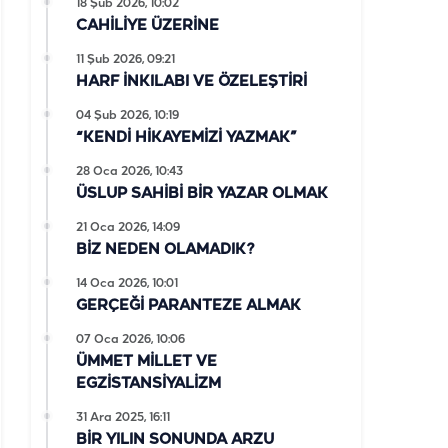
18 Şub 2026, 10:02
CAHİLİYE ÜZERİNE
11 Şub 2026, 09:21
HARF İNKILABI VE ÖZELEŞTİRİ
04 Şub 2026, 10:19
“KENDİ HİKAYEMİZİ YAZMAK”
28 Oca 2026, 10:43
ÜSLUP SAHİBİ BİR YAZAR OLMAK
21 Oca 2026, 14:09
BİZ NEDEN OLAMADIK?
14 Oca 2026, 10:01
GERÇEĞİ PARANTEZE ALMAK
07 Oca 2026, 10:06
ÜMMET MİLLET VE
EGZİSTANSİYALİZM
31 Ara 2025, 16:11
BİR YILIN SONUNDA ARZU