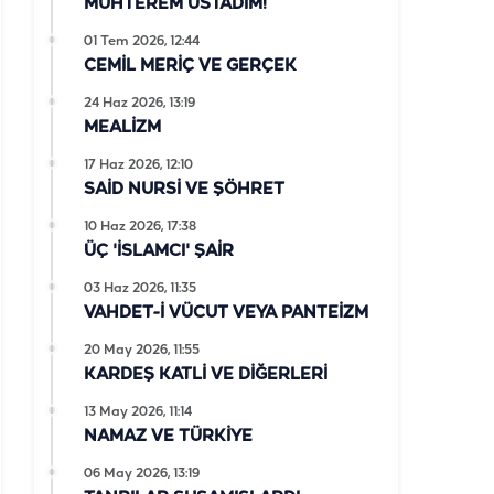
MUHTEREM ÜSTADIM!
01 Tem 2026, 12:44
CEMİL MERİÇ VE GERÇEK
24 Haz 2026, 13:19
MEALİZM
17 Haz 2026, 12:10
SAİD NURSİ VE ŞÖHRET
10 Haz 2026, 17:38
ÜÇ 'İSLAMCI' ŞAİR
03 Haz 2026, 11:35
VAHDET-İ VÜCUT VEYA PANTEİZM
20 May 2026, 11:55
KARDEŞ KATLİ VE DİĞERLERİ
13 May 2026, 11:14
NAMAZ VE TÜRKİYE
06 May 2026, 13:19