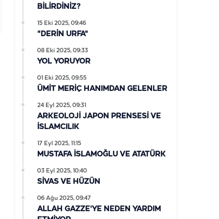
BİLİRDİNİZ?
15 Eki 2025, 09:46
"DERİN URFA"
08 Eki 2025, 09:33
YOL YORUYOR
01 Eki 2025, 09:55
ÜMİT MERİÇ HANIMDAN GELENLER
24 Eyl 2025, 09:31
ARKEOLOJİ JAPON PRENSESİ VE
İSLAMCILIK
17 Eyl 2025, 11:15
MUSTAFA İSLAMOĞLU VE ATATÜRK
03 Eyl 2025, 10:40
SİVAS VE HÜZÜN
06 Ağu 2025, 09:47
ALLAH GAZZE'YE NEDEN YARDIM