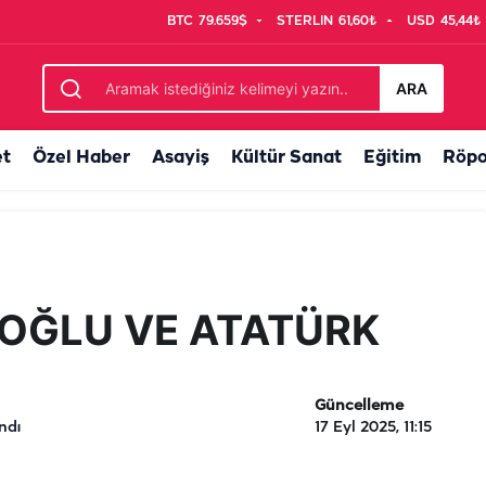
BTC
79.659$
STERLIN
61,60₺
USD
45,44₺
ARA
et
Özel Haber
Asayiş
Kültür Sanat
Eğitim
Röpo
OĞLU VE ATATÜRK
Güncelleme
ndı
17 Eyl 2025, 11:15