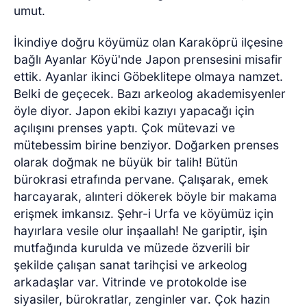
umut.
İkindiye doğru köyümüz olan Karaköprü ilçesine
bağlı Ayanlar Köyü'nde Japon prensesini misafir
ettik. Ayanlar ikinci Göbeklitepe olmaya namzet.
Belki de geçecek. Bazı arkeolog akademisyenler
öyle diyor. Japon ekibi kazıyı yapacağı için
açılışını prenses yaptı. Çok mütevazi ve
mütebessim birine benziyor. Doğarken prenses
olarak doğmak ne büyük bir talih! Bütün
bürokrasi etrafında pervane. Çalışarak, emek
harcayarak, alınteri dökerek böyle bir makama
erişmek imkansız. Şehr-i Urfa ve köyümüz için
hayırlara vesile olur inşaallah! Ne gariptir, işin
mutfağında kurulda ve müzede özverili bir
şekilde çalışan sanat tarihçisi ve arkeolog
arkadaşlar var. Vitrinde ve protokolde ise
siyasiler, bürokratlar, zenginler var. Çok hazin