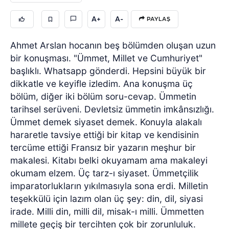
A+
A-
PAYLAŞ
Ahmet Arslan hocanın beş bölümden oluşan uzun
bir konuşması. "Ümmet, Millet ve Cumhuriyet"
başlıklı. Whatsapp gönderdi. Hepsini büyük bir
dikkatle ve keyifle izledim. Ana konuşma üç
bölüm, diğer iki bölüm soru-cevap. Ümmetin
tarihsel serüveni. Devletsiz ümmetin imkânsızlığı.
Ümmet demek siyaset demek. Konuyla alakalı
hararetle tavsiye ettiği bir kitap ve kendisinin
tercüme ettiği Fransız bir yazarın meşhur bir
makalesi. Kitabı belki okuyamam ama makaleyi
okumam elzem. Üç tarz-ı siyaset. Ümmetçilik
imparatorlukların yıkılmasıyla sona erdi. Milletin
teşekkülü için lazım olan üç şey: din, dil, siyasi
irade. Milli din, milli dil, misak-ı milli. Ümmetten
millete geçiş bir tercihten çok bir zorunluluk.