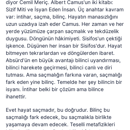
diyor Cemil Meriç. Albert Camus'un iki kitabı:
Sizif Miti ve İsyan Eden İnsan. Üç anahtar kavram
var: intihar, saçma, bilinç. Hayatın manasızlığını
uzun uzadıya izah eder Camus. Her zaman ve her
yerde yüzümüze çarpan saçmalık ve tekdüzelik
duygusu. Döngünün hâkimiyeti. Sisifos'un çektiği
işkence. Düşünen her insan bir Sisifos'dur. Hayat
bitmeyen tekrarlardan ve döngülerden ibaret.
Absürd'ün en büyük avantajı bilinci uyandırması,
bilinci harekete geçirmesi, bilinci canlı ve diri
tutması. Ama saçmalığın farkına varan, saçmalığı
fark eden yine bilinç. Temelde her şey bilincin bir
isyanı. İntihar belki bir çözüm ama bilince
ihanettir.
Evet hayat saçmadır, bu doğrudur. Bilinç bu
saçmalığı fark edecek, bu saçmalıkla birlikte
yaşamaya devam edecek. Teselli metafizikleri