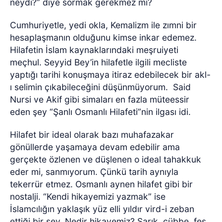
neydi?” diye sormak gerekmez mi?
Cumhuriyetle, yedi okla, Kemalizm ile zımni bir
hesaplaşmanın olduğunu kimse inkar edemez.
Hilafetin İslam kaynaklarındaki meşruiyeti
meçhul. Seyyid Bey’in hilafetle ilgili mecliste
yaptığı tarihi konuşmaya itiraz edebilecek bir akl-
ı selimin çıkabileceğini düşünmüyorum.
Said
Nursi ve Akif gibi simaları en fazla müteessir
eden şey “Şanlı Osmanlı Hilafeti”nin ilgası idi.
Hilafet bir ideal olarak bazı muhafazakar
gönüllerde yaşamaya devam edebilir ama
gerçekte özlenen ve düşlenen o ideal tahakkuk
eder mi, sanmıyorum. Çünkü tarih aynıyla
tekerrür etmez. Osmanlı aynen hilafet gibi bir
nostalji. “Kendi hikayemizi yazmak” ise
İslamcılığın yaklaşık yüz elli yıldır vird-i zeban
ettiği bir şey. Nedir hikayemiz? Sarık, cübbe, fes,