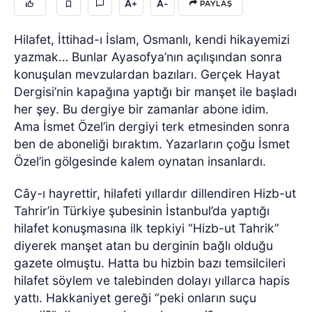
A+
A-
PAYLAŞ
Hilafet, İttihad-ı İslam, Osmanlı, kendi hikayemizi
yazmak… Bunlar Ayasofya’nın açılışından sonra
konuşulan mevzulardan bazıları. Gerçek Hayat
Dergisi’nin kapağına yaptığı bir manşet ile başladı
her şey. Bu dergiye bir zamanlar abone idim.
Ama İsmet Özel’in dergiyi terk etmesinden sonra
ben de aboneliği bıraktım. Yazarların çoğu İsmet
Özel’in gölgesinde kalem oynatan insanlardı.
Cây-ı hayrettir, hilafeti yıllardır dillendiren Hizb-ut
Tahrir’in Türkiye şubesinin İstanbul’da yaptığı
hilafet konuşmasına ilk tepkiyi “Hizb-ut Tahrik”
diyerek manşet atan bu derginin bağlı olduğu
gazete olmuştu. Hatta bu hizbin bazı temsilcileri
hilafet söylem ve talebinden dolayı yıllarca hapis
yattı. Hakkaniyet gereği “peki onların suçu