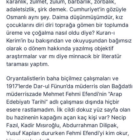
karanlık, zulmet, zulüm, barbarlık, zorbalık,
adaletsizlik, şirk demek. Cumhuriyet'in gözüyle
Osmanlı aynı şey. Daima düşünmüşümdür, kız
çocuklarını diri diri toprağa gömen bir toplumda
üreme ve çoğalma nasıl oldu diye? Kuran-ı
Kerim’in bu bakışından ve okuyuşundan bağımsız
olarak o dönem hakkında yazılmış objektif
araştırmalar var mı diye minnacık bir literatür
taraması yaptım.
Oryantalistlerin baha biçilmez çalışmaları ve
1917’lerde Dar-ul Fünun’da müderris olan Bağdatlı
müderriszade Mehmet Fehmi Efendi’nin “Arap
Edebiyatı Tarihi” adlı çalışması dışında hiçbir
esere rastlamadım. İlk cildi dokuz yüz sayfa olan
bu hazinenin kapağını açan kaç kişi var? Necip
Fazıl, Kadir Mısıroğlu, Abdurrahman Dilipak,
Yusuf Kaplan dururken Fehmi Efendi’yi kim okur,