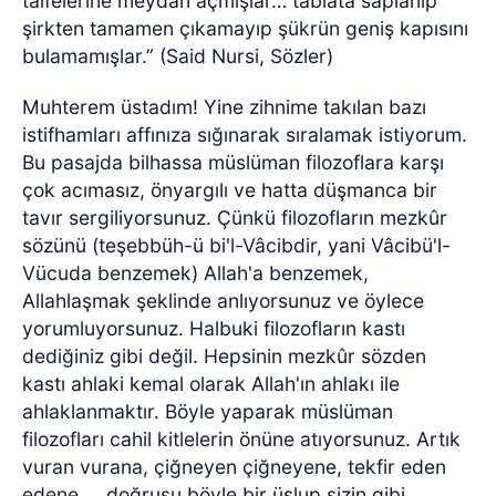
taifelerine meydan açmışlar… tabiata saplanıp
şirkten tamamen çıkamayıp şükrün geniş kapısını
bulamamışlar.” (Said Nursi, Sözler)
Muhterem üstadım! Yine zihnime takılan bazı
istifhamları affınıza sığınarak sıralamak istiyorum.
Bu pasajda bilhassa müslüman filozoflara karşı
çok acımasız, önyargılı ve hatta düşmanca bir
tavır sergiliyorsunuz. Çünkü filozofların mezkûr
sözünü (teşebbüh-ü bi'l-Vâcibdir, yani Vâcibü'l-
Vücuda benzemek) Allah'a benzemek,
Allahlaşmak şeklinde anlıyorsunuz ve öylece
yorumluyorsunuz. Halbuki filozofların kastı
dediğiniz gibi değil. Hepsinin mezkûr sözden
kastı ahlaki kemal olarak Allah'ın ahlakı ile
ahlaklanmaktır. Böyle yaparak müslüman
filozofları cahil kitlelerin önüne atıyorsunuz. Artık
vuran vurana, çiğneyen çiğneyene, tekfir eden
edene ... doğrusu böyle bir üslup sizin gibi