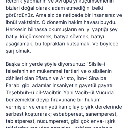
Retorik yapmanın ve Avrupa'yı küçümsemenin
bizleri doğal olarak adam etmediğini belki
görürdünüz. Ama siz de neticede bir insansınız ve
ibnül vaktsiniz. O dönemin hakim havası buydu.
Herkesin bilhassa okumuşların en iyi yaptığı şey
batıyı küçümsemek, batıya sövmek, batıyı
aşağılamak, bu toprakları kutsamak. Ve böylece
şarj olmak.
Başka bir yerde şöyle diyorsunuz: “Silsile-i
felsefenin en mükemmel fertleri ve o silsilenin
dâhileri olan Eflatun ve Aristo, İbn-i Sina be
Farabi gibi adamlar insaniyetin gayetül gayatı:
Teşebbüh-ü bil-Vacibtir. Yani Vacib-ül Vücuda
benzemektir deyip firavunane bir hüküm
vermişler ve enaniyeti kamçılayıp şirk derelerinde
serbest koşturarak; esbabperest, sanemperest,
tabiatperest, nücumperest, gibi çok enva-ı şirk