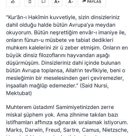
A+
A-
PAYLAŞ
"Kur’ân-ı Hakîmin kuvvetiyle, sizin dinsizleriniz
dahil olduğu halde bütün Avrupa’ya meydan
okuyorum. Bütün neşrettiğim envâr-ı imaniye ile,
onların fünun-u müsbete ve tabiat dedikleri
muhkem kalelerini zir ü zeber etmişim. Onların en
büyük dinsiz filozoflarını hayvandan aşağı
düşürmüşüm. Dinsizleriniz dahi içinde bulunan
bütün Avrupa toplansa, Allah’ın tevfikiyle, beni o
mesleğimin bir meselesinden geri çeviremezler,
inşaallah mağlûp edemezler." (Said Nursi,
Mektubat)
Muhterem üstadım! Samimiyetinizden zerre
miskal şüphem yok. Ama zihnime takılan bazı
istifhamları affınıza sığınarak sıralamak istiyorum.
Marks, Darwin, Freud, Sartre, Camus, Nietzsche,