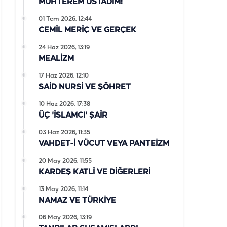
MUHTEREM ÜSTADIM!
01 Tem 2026, 12:44
CEMİL MERİÇ VE GERÇEK
24 Haz 2026, 13:19
MEALİZM
17 Haz 2026, 12:10
SAİD NURSİ VE ŞÖHRET
10 Haz 2026, 17:38
ÜÇ 'İSLAMCI' ŞAİR
03 Haz 2026, 11:35
VAHDET-İ VÜCUT VEYA PANTEİZM
20 May 2026, 11:55
KARDEŞ KATLİ VE DİĞERLERİ
13 May 2026, 11:14
NAMAZ VE TÜRKİYE
06 May 2026, 13:19