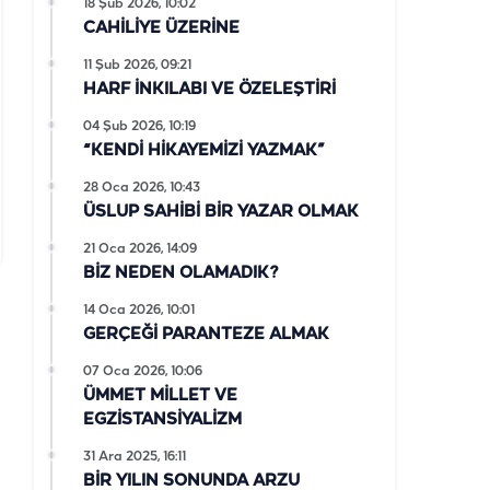
18 Şub 2026, 10:02
CAHİLİYE ÜZERİNE
11 Şub 2026, 09:21
HARF İNKILABI VE ÖZELEŞTİRİ
04 Şub 2026, 10:19
“KENDİ HİKAYEMİZİ YAZMAK”
28 Oca 2026, 10:43
ÜSLUP SAHİBİ BİR YAZAR OLMAK
21 Oca 2026, 14:09
BİZ NEDEN OLAMADIK?
14 Oca 2026, 10:01
GERÇEĞİ PARANTEZE ALMAK
07 Oca 2026, 10:06
ÜMMET MİLLET VE
EGZİSTANSİYALİZM
31 Ara 2025, 16:11
BİR YILIN SONUNDA ARZU