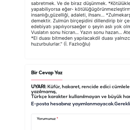
sabretmek. Ve de biraz düşünmek. *Kötülükler
yapabiliyorsa eğer- kötülüğügörünmezleştirmed
insanlığı,güzelliği, adaleti, ihsanı… *Zulmek
demektir. Zulmün birçeşidini dillendirip bir ç
edebiyatı yapılıyorsaeğer o şeyin aslı yok o
Vuslatın sonu hicran... Yazın sonu hazan... Ate
*El duası bitmeden yapılacakdil duası yalnızc
huzurbulurlar." (İ. Fazlıoğlu)
Bir Cevap Yaz
UYARI:
Küfür, hakaret, rencide edici cümleler 
yazılmamış,
Türkçe karakter kullanılmayan ve büyük har
E-posta hesabınız yayımlanmayacak.
Gerekl
Yorumunuz
*