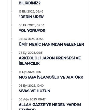
BİLİRDİNİZ?
15 Eki 2025, 09:46
"DERİN URFA"
08 Eki 2025, 09:33
YOL YORUYOR
01 Eki 2025, 09:55
ÜMİT MERİÇ HANIMDAN GELENLER
24 Eyl 2025, 09:31
ARKEOLOJİ JAPON PRENSESİ VE
İSLAMCILIK
17 Eyl 2025, 11:15
MUSTAFA İSLAMOĞLU VE ATATÜRK
03 Eyl 2025, 10:40
SİVAS VE HÜZÜN
06 Ağu 2025, 09:47
ALLAH GAZZE'YE NEDEN YARDIM