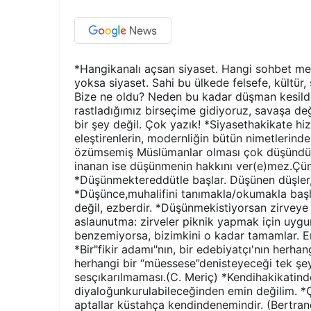
*Hangikanalı açsan siyaset. Hangi sohbet mecl
yoksa siyaset. Sahi bu ülkede felsefe, kültür
Bize ne oldu? Neden bu kadar düşman kesildik
rastladığımız birseçime gidiyoruz, savaşa d
bir şey değil. Çok yazık! *Siyasethakikate h
eleştirenlerin, modernliğin bütün nimetlerind
özümsemiş Müslümanlar olması çok düşündür
inanan ise düşünmenin hakkını ver(e)mez.Çün
*Düşünmektereddütle başlar. Düşünen düşler, d
*Düşünce,muhalifini tanımakla/okumakla baş
değil, ezberdir. *Düşünmekistiyorsan zirve
aslaunutma: zirveler piknik yapmak için uygu
benzemiyorsa, bizimkini o kadar tamamlar. E
*Bir"fikir adamı"nın, bir edebiyatçı'nın herha
herhangi bir “müessese”denisteyeceği tek şey 
sesçıkarılmaması.(C. Meriç) *Kendihakikatinde
diyaloğunkurulabileceğinden emin değilim. *Ç
aptallar küstahça kendindenemindir. (Bertra