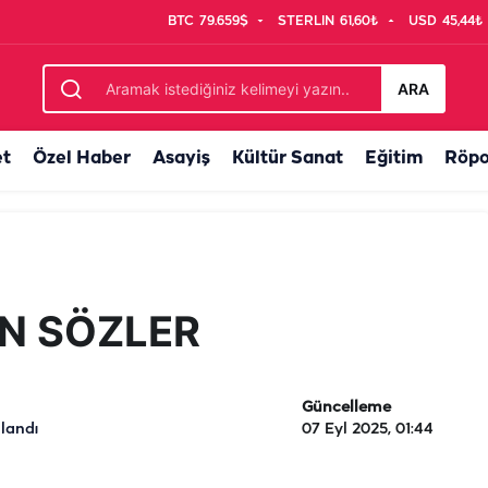
BTC
79.659$
STERLIN
61,60₺
USD
45,44₺
ARA
et
Özel Haber
Asayiş
Kültür Sanat
Eğitim
Röpo
N SÖZLER
Güncelleme
landı
07 Eyl 2025, 01:44