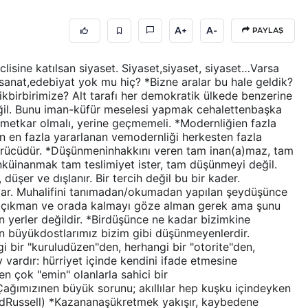
A+
A-
PAYLAŞ
isine katılsan siyaset. Siyaset,siyaset, siyaset…Varsa
, sanat,edebiyat yok mu hiç? *Bizne aralar bu hale geldik?
birbirimize? Alt tarafı her demokratik ülkede benzerine
eğil. Bunu iman-küfür meselesi yapmak cehalettenbaşka
izmetkar olmalı, yerine geçmemeli. *Modernliğien fazla
en en fazla yararlanan vemodernliği herkesten fazla
ücüdür. *Düşünmeninhakkını veren tam inan(a)maz, tam
küinanmak tam teslimiyet ister, tam düşünmeyi değil.
üşer ve dışlanır. Bir tercih değil bu bir kader.
lar. Muhalifini tanımadan/okumadan yapılan şeydüşünce
ye çıkman ve orada kalmayı göze alman gerek ama şunu
n yerler değildir. *Birdüşünce ne kadar bizimkine
n büyükdostlarımız bizim gibi düşünmeyenlerdir.
ngi bir "kuruludüzen"den, herhangi bir "otorite"den,
vardır: hürriyet içinde kendini ifade etmesine
n çok "emin" olanlarla sahici bir
ağımızınen büyük sorunu; akıllılar hep kuşku içindeyken
ndRussell) *Kazananaşükretmek yakışır, kaybedene