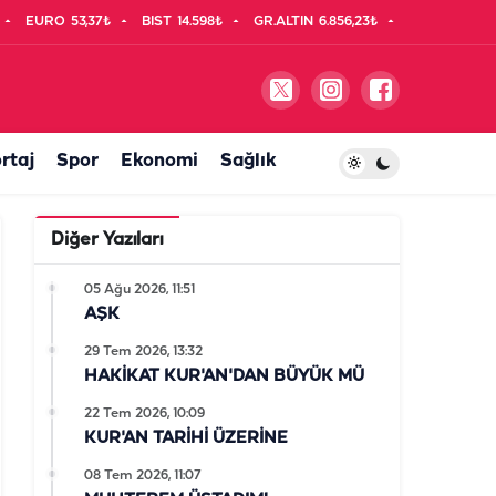
EURO
53,37₺
BIST
14.598₺
GR.ALTIN
6.856,23₺
rtaj
Spor
Ekonomi
Sağlık
Diğer Yazıları
05 Ağu 2026, 11:51
AŞK
29 Tem 2026, 13:32
HAKİKAT KUR'AN'DAN BÜYÜK MÜ
22 Tem 2026, 10:09
KUR'AN TARİHİ ÜZERİNE
08 Tem 2026, 11:07