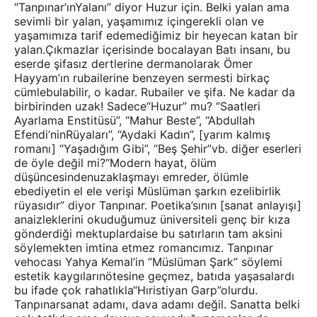
“Tanpınar’ınYalanı” diyor Huzur için. Belki yalan ama
sevimli bir yalan, yaşamımız içingerekli olan ve
yaşamımıza tarif edemediğimiz bir heyecan katan bir
yalan.Çıkmazlar içerisinde bocalayan Batı insanı, bu
eserde şifasız dertlerine dermanolarak Ömer
Hayyam’ın rubailerine benzeyen sermesti birkaç
cümlebulabilir, o kadar. Rubailer ve şifa. Ne kadar da
birbirinden uzak! Sadece“Huzur” mu? “Saatleri
Ayarlama Enstitüsü”, “Mahur Beste”, “Abdullah
Efendi’ninRüyaları”, “Aydaki Kadın”, [yarım kalmış
romanı] “Yaşadığım Gibi”, “Beş Şehir”vb. diğer eserleri
de öyle değil mi?“Modern hayat, ölüm
düşüncesindenuzaklaşmayı emreder, ölümle
ebediyetin el ele verişi Müslüman şarkın ezelibirlik
rüyasıdır” diyor Tanpınar. Poetika’sının [sanat anlayışı]
anaizleklerini okuduğumuz üniversiteli genç bir kıza
gönderdiği mektuplardaise bu satırların tam aksini
söylemekten imtina etmez romancımız. Tanpınar
vehocası Yahya Kemal’in “Müslüman Şark” söylemi
estetik kaygılarınötesine geçmez, batıda yaşasalardı
bu ifade çok rahatlıkla“Hıristiyan Garp”olurdu.
Tanpınarsanat adamı, dava adamı değil. Sanatta belki