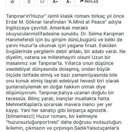
A+
A-
PAYLAŞ
Tanpınar’ın“Huzur” isimli klasik romanı birkaç yıl önce
Erdal M. Göknar tarafından “A.Mind at Peace” adıyla
İngilizceye çevrildi. Amerikalı meraklı
okuyucularınistifadesine sunuldu. Dr. Selma Karışman
Hanımefendi için bu girişim dünü,bugünü ve belki de
yarını Huzur’la okumak için yegane fırsat. Eskiden
övgülerinde yergilerin debir ahlakı, bir adabı vardı. Ne
diyelim, vatana ve milletehayırlı olsun! Uzun bir
masalımız var Tanpınar’la. Yıllarca onun düşünce
veedebiyat dünyasında dolaşmış, ondan büyük
ölçüde istifade etmiş ve bazı zamanrüyasında bile
onu konuk etmiş taşralı edebiyat hevesli biri olarak
şunlarısöylemek en doğal hakkım olmalı diye
düşünüyorum. Tanpınar,batıya uzanan doğulu bir
tecessüs. Bilinç yaralı, inançlar muallakta hatta
MehmetKaplan’a sorarsak mavera inancı yer yer
kayıp. Yani her sanatçı gibi birparça agnostik.
[bilinemezci] Huzur romanı, bir kelimeyle
“huzursuzluğunportresi” daha doğrusu mutsuzluğun.
İkilemin, çıkmazın ve çırpınışın.SadıkYalsızuçanlar’a