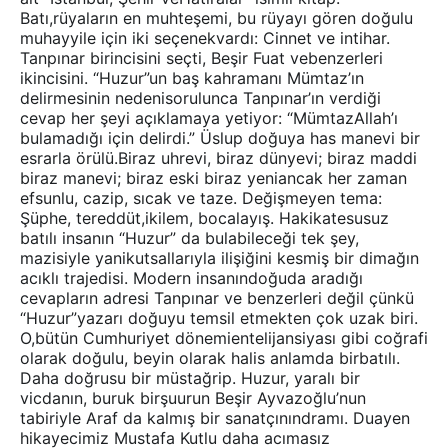
Batı,rüyaların en muhteşemi, bu rüyayı gören doğulu
muhayyile için iki seçenekvardı: Cinnet ve intihar.
Tanpınar birincisini seçti, Beşir Fuat vebenzerleri
ikincisini. “Huzur”un baş kahramanı Mümtaz’ın
delirmesinin nedenisorulunca Tanpınar’ın verdiği
cevap her şeyi açıklamaya yetiyor: “MümtazAllah’ı
bulamadığı için delirdi.” Üslup doğuya has manevi bir
esrarla örülü.Biraz uhrevi, biraz dünyevi; biraz maddi
biraz manevi; biraz eski biraz yeniancak her zaman
efsunlu, cazip, sıcak ve taze. Değişmeyen tema:
Şüphe, tereddüt,ikilem, bocalayış. Hakikatesusuz
batılı insanın “Huzur” da bulabileceği tek şey,
mazisiyle yanikutsallarıyla ilişiğini kesmiş bir dimağın
acıklı trajedisi. Modern insanındoğuda aradığı
cevapların adresi Tanpınar ve benzerleri değil çünkü
“Huzur”yazarı doğuyu temsil etmekten çok uzak biri.
O,bütün Cumhuriyet dönemientelijansiyası gibi coğrafi
olarak doğulu, beyin olarak halis anlamda birbatılı.
Daha doğrusu bir müstağrip. Huzur, yaralı bir
vicdanın, buruk birşuurun Beşir Ayvazoğlu’nun
tabiriyle Araf da kalmış bir sanatçınındramı. Duayen
hikayecimiz Mustafa Kutlu daha acımasız