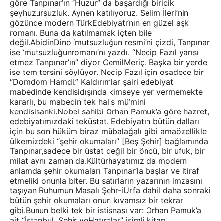
göre Tanpınar’ın “Huzur” da başardığı biricik
şeyhuzursuzluk. Aynen katılıyoruz. Selim İleri’nin
gözünde modern TürkEdebiyatı’nın en güzel aşk
romanı. Buna da katılmamak içten bile
değil.AbidinDino ‘mutsuzluğun resmi’ni çizdi, Tanpınar
ise ‘mutsuzluğunromanı’nı yazdı. “Necip Fazıl yarısı
etmez Tanpınar’ın” diyor CemilMeriç. Başka bir yerde
ise tem tersini söylüyor. Necip Fazıl için osadece bir
“Domdom Hamdi.” Kaldırımlar şairi edebiyat
mabedinde kendisidışında kimseye yer vermemekte
kararlı, bu mabedin tek halis mü’mini
kendisisanki.Nobel sahibi Orhan Pamuk’a göre hazret,
edebiyatımızdaki teküstat. Edebiyatın bütün dalları
için bu son hüküm biraz mübalağalı gibi amaözellikle
ülkemizdeki “şehir okumaları” [Beş Şehir] bağlamında
Tanpınar,sadece bir üstat değil bir öncü, bir ufuk, bir
milat aynı zaman da.Kültürhayatımız da modern
anlamda şehir okumaları Tanpınar’la başlar ve itiraf
etmeliki onunla biter. Bu satırların yazarının imzasını
taşıyan Ruhumun Masalı Şehr-iUrfa dahil daha sonraki
bütün şehir okumaları onun kıvamsız bir tekrarı
gibi.Bunun belki tek bir istisnası var: Orhan Pamuk’a
ait “İstanbul, Şehir veHatıralar” isimli kitap.