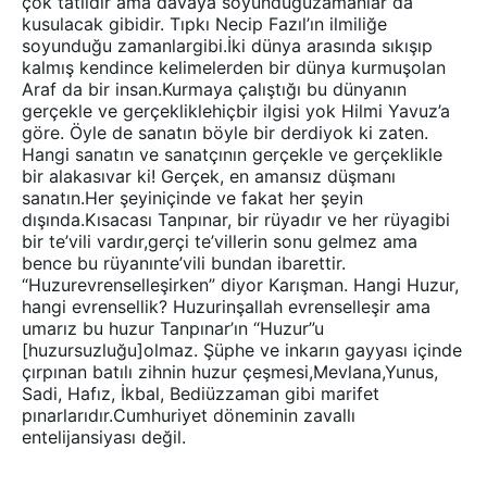
çok tatlıdır ama davaya soyunduğuzamanlar da
kusulacak gibidir. Tıpkı Necip Fazıl’ın ilmiliğe
soyunduğu zamanlargibi.İki dünya arasında sıkışıp
kalmış kendince kelimelerden bir dünya kurmuşolan
Araf da bir insan.Kurmaya çalıştığı bu dünyanın
gerçekle ve gerçekliklehiçbir ilgisi yok Hilmi Yavuz’a
göre. Öyle de sanatın böyle bir derdiyok ki zaten.
Hangi sanatın ve sanatçının gerçekle ve gerçeklikle
bir alakasıvar ki! Gerçek, en amansız düşmanı
sanatın.Her şeyiniçinde ve fakat her şeyin
dışında.Kısacası Tanpınar, bir rüyadır ve her rüyagibi
bir te’vili vardır,gerçi te’villerin sonu gelmez ama
bence bu rüyanınte’vili bundan ibarettir.
“Huzurevrenselleşirken” diyor Karışman. Hangi Huzur,
hangi evrensellik? Huzurinşallah evrenselleşir ama
umarız bu huzur Tanpınar’ın “Huzur”u
[huzursuzluğu]olmaz. Şüphe ve inkarın gayyası içinde
çırpınan batılı zihnin huzur çeşmesi,Mevlana,Yunus,
Sadi, Hafız, İkbal, Bediüzzaman gibi marifet
pınarlarıdır.Cumhuriyet döneminin zavallı
entelijansiyası değil.