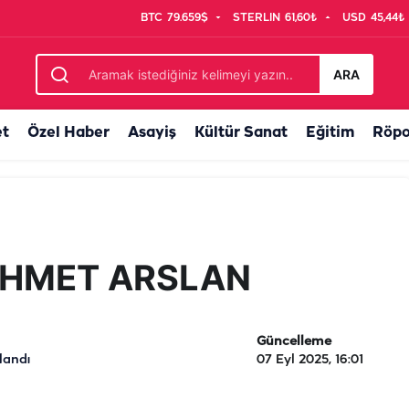
BTC
79.659$
STERLIN
61,60₺
USD
45,44₺
ARA
et
Özel Haber
Asayiş
Kültür Sanat
Eğitim
Röpo
 AHMET ARSLAN
Güncelleme
landı
07 Eyl 2025, 16:01