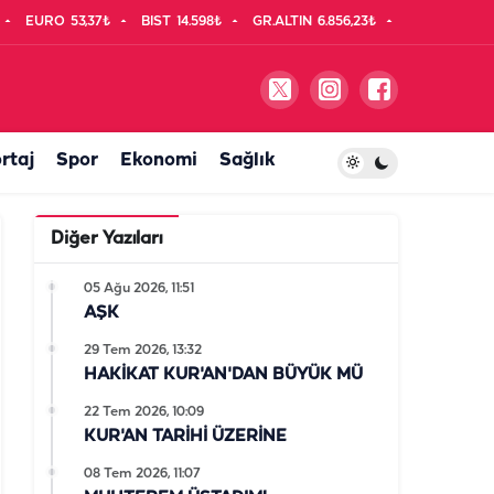
EURO
53,37₺
BIST
14.598₺
GR.ALTIN
6.856,23₺
rtaj
Spor
Ekonomi
Sağlık
Diğer Yazıları
05 Ağu 2026, 11:51
AŞK
29 Tem 2026, 13:32
HAKİKAT KUR'AN'DAN BÜYÜK MÜ
22 Tem 2026, 10:09
KUR'AN TARİHİ ÜZERİNE
08 Tem 2026, 11:07