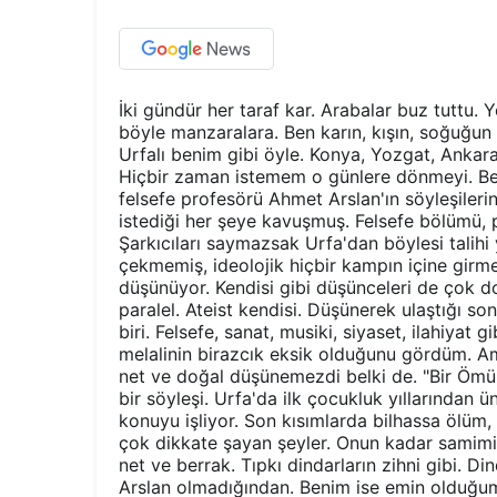
İki gündür her taraf kar. Arabalar buz tuttu. 
böyle manzaralara. Ben karın, kışın, soğuğun
Urfalı benim gibi öyle. Konya, Yozgat, Ankara
Hiçbir zaman istemem o günlere dönmeyi. Ben
felsefe profesörü Ahmet Arslan'ın söyleşileri
istediği her şeye kavuşmuş. Felsefe bölümü, pr
Şarkıcıları saymazsak Urfa'dan böylesi talihi 
çekmemiş, ideolojik hiçbir kampın içine girme
düşünüyor. Kendisi gibi düşünceleri de çok d
paralel. Ateist kendisi. Düşünerek ulaştığı s
biri. Felsefe, sanat, musiki, siyaset, ilahiyat
melalinin birazcık eksik olduğunu gördüm. Am
net ve doğal düşünemezdi belki de. "Bir Öm
bir söyleşi. Urfa'da ilk çocukluk yıllarından 
konuyu işliyor. Son kısımlarda bilhassa ölüm, 
çok dikkate şayan şeyler. Onun kadar samimi 
net ve berrak. Tıpkı dindarların zihni gibi. D
Arslan olmadığından. Benim ise emin olduğum 