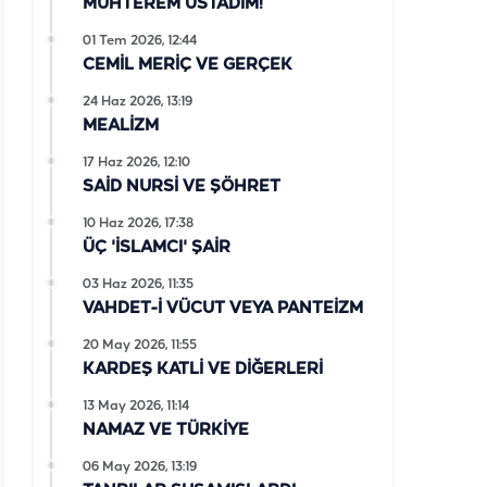
MUHTEREM ÜSTADIM!
01 Tem 2026, 12:44
CEMİL MERİÇ VE GERÇEK
24 Haz 2026, 13:19
MEALİZM
17 Haz 2026, 12:10
SAİD NURSİ VE ŞÖHRET
10 Haz 2026, 17:38
ÜÇ 'İSLAMCI' ŞAİR
03 Haz 2026, 11:35
VAHDET-İ VÜCUT VEYA PANTEİZM
20 May 2026, 11:55
KARDEŞ KATLİ VE DİĞERLERİ
13 May 2026, 11:14
NAMAZ VE TÜRKİYE
06 May 2026, 13:19