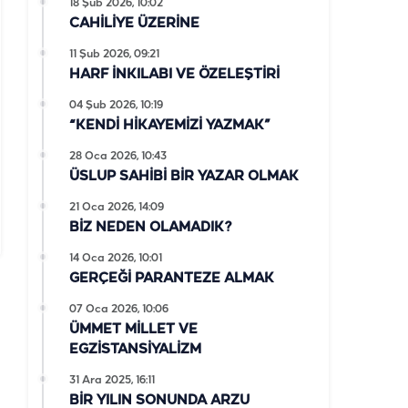
18 Şub 2026, 10:02
CAHİLİYE ÜZERİNE
11 Şub 2026, 09:21
HARF İNKILABI VE ÖZELEŞTİRİ
04 Şub 2026, 10:19
“KENDİ HİKAYEMİZİ YAZMAK”
28 Oca 2026, 10:43
ÜSLUP SAHİBİ BİR YAZAR OLMAK
21 Oca 2026, 14:09
BİZ NEDEN OLAMADIK?
14 Oca 2026, 10:01
GERÇEĞİ PARANTEZE ALMAK
07 Oca 2026, 10:06
ÜMMET MİLLET VE
EGZİSTANSİYALİZM
31 Ara 2025, 16:11
BİR YILIN SONUNDA ARZU