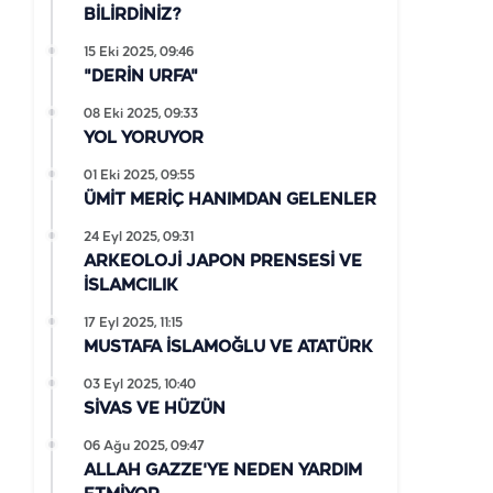
BİLİRDİNİZ?
15 Eki 2025, 09:46
"DERİN URFA"
08 Eki 2025, 09:33
YOL YORUYOR
01 Eki 2025, 09:55
ÜMİT MERİÇ HANIMDAN GELENLER
24 Eyl 2025, 09:31
ARKEOLOJİ JAPON PRENSESİ VE
İSLAMCILIK
17 Eyl 2025, 11:15
MUSTAFA İSLAMOĞLU VE ATATÜRK
03 Eyl 2025, 10:40
SİVAS VE HÜZÜN
06 Ağu 2025, 09:47
ALLAH GAZZE'YE NEDEN YARDIM