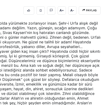
A+
A-
PAYLAŞ
Yolda yürümekte zorlanıyor insan. Şehr-i Urfa alışık değil
 adamı değilim. Yazın, güneşin, sıcağın adamıyım. Çoğu
, Sivas Kayseri'nin kış hatıraları canlandı gözümde.
i o günler mahvetti çünkü. Zihnen değil, bedenen. Urfalı
ni okuyorum. Ne güzel ne talihli bir adam! Hayatında
ofesörlük, yabancı diller, Avrupa seyahatleri...
yaver giden kaç insan çıktı? Hayatında ciddi hiçbir sıkıntı
miş. İyi ki girmemiş. Girseydi körleşirdi. Çok güzel
oğal. Düşüncelerimiz ve düşünce biçimlerimiz ekseriyetle
on menzil bu. Ama katı ve soğuk değil, her düşünceye açık
 gibi istediğiniz alanda sohbet edebiliyorsunuz. Sadece
a bu onda pozitif bir tesir yapmış. Melali olsaydı böyle
ür Düşünmek" çok güzel bir söyleşi. Defalarca okuduğum
üniversite, İzmir, emeklilik ve günümüze kadar bir sürü
yaşam, hayat, din, ahiret, sonsuzluk üzerine dedikleri
ve dürüst olabilmeyi çok isterdim. Zihni olabildiğince
indarlar Allah'ın ve ahiretin olduğundan emin, Ahmet
tek şey, hiçbir şeyden emin olmadığımdır. Arslan'ın