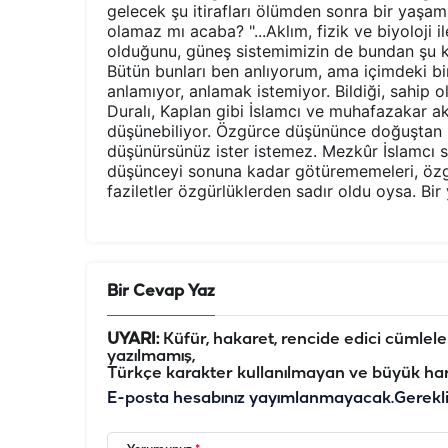
gelecek şu itirafları ölümden sonra bir yaşamı
olamaz mı acaba? "...Aklım, fizik ve biyoloji il
olduğunu, güneş sistemimizin de bundan şu ka
Bütün bunları ben anlıyorum, ama içimdeki b
anlamıyor, anlamak istemiyor. Bildiği, sahip o
Duralı, Kaplan gibi İslamcı ve muhafazakar a
düşünebiliyor. Özgürce düşününce doğuştan siz
düşünürsünüz ister istemez. Mezkûr İslamcı s
düşünceyi sonuna kadar götürememeleri, özg
faziletler özgürlüklerden sadır oldu oysa. Bir
Bir Cevap Yaz
UYARI:
Küfür, hakaret, rencide edici cümleler 
yazılmamış,
Türkçe karakter kullanılmayan ve büyük har
E-posta hesabınız yayımlanmayacak.
Gerekl