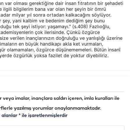
n var olması gerektiğine dair insan fıtratının bir şehadeti
e ilgili bilgilerim bana var olan her şeyin bir ömrü
dar milyar yıl sonra ortadan kalkacağını söylüyor.
ir şey, yani kalbim ve bedenim dediğim şey bunu
lduğu tek şeyi istiyor: yaşamayı." (s.408) Fazlıoğlu,
kademisyenlerin çok ilerisinde. Çünkü özgürce
e verilen inançlarınızın doğruluğu ve yanlışlığı üzerine
imaların en büyük handikapı akla ket vurmaları,
ür olamamaları, özgürce düşünememeleri. Bütün insanî
 yerde özgürlük yoksa fazilet de yoktur diyebiliriz.
veya imalar, inançlara saldırı içeren, imla kuralları ile
flerle yazılmış yorumlar onaylanmamaktadır.
i alanlar
*
ile işaretlenmişlerdir