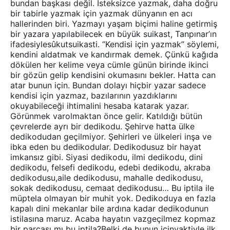
bundan başkası değil. İsteksizce yazmak, daha doğru
bir tabirle yazmak için yazmak dünyanın en acı
hallerinden biri. Yazmayı yaşam biçimi haline getirmiş
bir yazara yapılabilecek en büyük suikast, Tanpınar’ın
ifadesiylesûkutsuikasti. “Kendisi için yazmak” söylemi,
kendini aldatmak ve kandırmak demek. Çünkü kağıda
dökülen her kelime veya cümle günün birinde ikinci
bir gözün gelip kendisini okumasını bekler. Hatta can
atar bunun için. Bundan dolayı hiçbir yazar sadece
kendisi için yazmaz, bazılarının yazdıklarını
okuyabileceği ihtimalini hesaba katarak yazar.
Görünmek varolmaktan önce gelir. Katıldığı bütün
çevrelerde ayrı bir dedikodu. Şehirve hatta ülke
dedikodudan geçilmiyor. Şehirleri ve ülkeleri inşa ve
ibka eden bu dedikodular. Dedikodusuz bir hayat
imkansız gibi. Siyasi dedikodu, ilmi dedikodu, dini
dedikodu, felsefi dedikodu, edebi dedikodu, akraba
dedikodusu,aile dedikodusu, mahalle dedikodusu,
sokak dedikodusu, cemaat dedikodusu… Bu iptila ile
müptela olmayan bir muhit yok. Dedikoduya en fazla
kapalı dini mekanlar bile ardına kadar dedikodunun
istilasına maruz. Acaba hayatın vazgeçilmez kopmaz
bir parçası mı bu iptila?Belki de bunun içinvaktiyle ilk