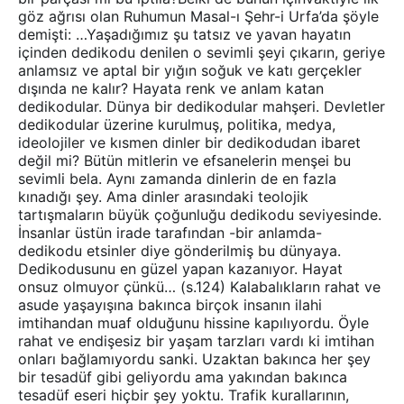
göz ağrısı olan Ruhumun Masal-ı Şehr-i Urfa’da şöyle
demişti: …Yaşadığımız şu tatsız ve yavan hayatın
içinden dedikodu denilen o sevimli şeyi çıkarın, geriye
anlamsız ve aptal bir yığın soğuk ve katı gerçekler
dışında ne kalır? Hayata renk ve anlam katan
dedikodular. Dünya bir dedikodular mahşeri. Devletler
dedikodular üzerine kurulmuş, politika, medya,
ideolojiler ve kısmen dinler bir dedikodudan ibaret
değil mi? Bütün mitlerin ve efsanelerin menşei bu
sevimli bela. Aynı zamanda dinlerin de en fazla
kınadığı şey. Ama dinler arasındaki teolojik
tartışmaların büyük çoğunluğu dedikodu seviyesinde.
İnsanlar üstün irade tarafından -bir anlamda-
dedikodu etsinler diye gönderilmiş bu dünyaya.
Dedikodusunu en güzel yapan kazanıyor. Hayat
onsuz olmuyor çünkü… (s.124) Kalabalıkların rahat ve
asude yaşayışına bakınca birçok insanın ilahi
imtihandan muaf olduğunu hissine kapılıyordu. Öyle
rahat ve endişesiz bir yaşam tarzları vardı ki imtihan
onları bağlamıyordu sanki. Uzaktan bakınca her şey
bir tesadüf gibi geliyordu ama yakından bakınca
tesadüf eseri hiçbir şey yoktu. Trafik kurallarının,