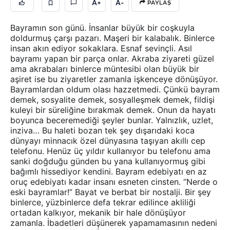
A+
A-
PAYLAŞ
Bayramın son günü. İnsanlar büyük bir coşkuyla
doldurmuş çarşı pazarı. Maşeri bir kalabalık. Binlerce
insan akın ediyor sokaklara. Esnaf sevinçli. Asıl
bayramı yapan bir parça onlar. Akraba ziyareti güzel
ama akrabaları binlerce müntesibi olan büyük bir
aşiret ise bu ziyaretler zamanla işkenceye dönüşüyor.
Bayramlardan oldum olası hazzetmedi. Çünkü bayram
demek, sosyalite demek, sosyalleşmek demek, fildişi
kuleyi bir süreliğine bırakmak demek. Onun da hayatı
boyunca beceremediği şeyler bunlar. Yalnızlık, uzlet,
inziva… Bu haleti bozan tek şey dışarıdaki koca
dünyayı minnacık özel dünyasına taşıyan akıllı cep
telefonu. Henüz üç yıldır kullanıyor bu telefonu ama
sanki doğduğu günden bu yana kullanıyormuş gibi
bağımlı hissediyor kendini. Bayram edebiyatı en az
oruç edebiyatı kadar insanı esneten cinsten. “Nerde o
eski bayramlar!” Bayat ve berbat bir nostalji. Bir şey
binlerce, yüzbinlerce defa tekrar edilince akliliği
ortadan kalkıyor, mekanik bir hale dönüşüyor
zamanla. İbadetleri düşünerek yapamamasının nedeni