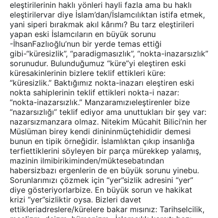
eleştirilerinin haklı yönleri hayli fazla ama bu haklı
eleştirilervar diye İslam’dan/İslamcılıktan istifa etmek,
yani siperi bırakmak akıl kârımı? Bu tarz eleştirileri
yapan eski İslamcıların en büyük sorunu
-İhsanFazlıoğlu’nun bir yerde temas ettiği
gibi-“küresizlik”, “paradigmasızlık”, “nokta-inazarsızlık”
sorunudur. Bulunduğumuz “küre”yi eleştiren eski
küresakinlerinin bizlere teklif ettikleri küre:
“küresizlik.” Baktığımız nokta-inazarı eleştiren eski
nokta sahiplerinin teklif ettikleri nokta-i nazar:
“nokta-inazarsızlık.” Manzaramızıeleştirenler bize
“nazarsızlığı” teklif ediyor ama unuttukları bir şey var:
nazarsızmanzara olmaz. Nitekim Mücahit Bilici’nin her
Müslüman birey kendi dinininmüçtehididir demesi
bunun en tipik örneğidir. İslamlıktan çıkıp insanlığa
terfiettiklerini söyleyen bir parça mürekkep yalamış,
mazinin ilmibirikiminden/müktesebatından
habersizbazı ergenlerin de en büyük sorunu yinebu.
Sorunlarımızı çözmek için “yer”sizlik adresini “yer”
diye gösteriyorlarbize. En büyük sorun ve hakikat
krizi “yer”sizliktir oysa. Bizleri davet
ettikleriadreslere/kürelere bakar mısınız: Tarihselcilik,