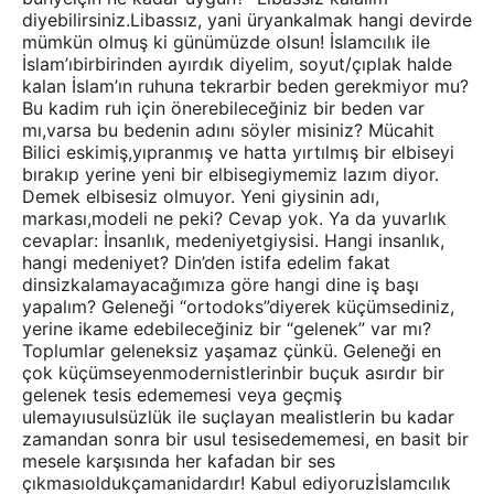
diyebilirsiniz.Libassız, yani üryankalmak hangi devirde
mümkün olmuş ki günümüzde olsun! İslamcılık ile
İslam’ıbirbirinden ayırdık diyelim, soyut/çıplak halde
kalan İslam’ın ruhuna tekrarbir beden gerekmiyor mu?
Bu kadim ruh için önerebileceğiniz bir beden var
mı,varsa bu bedenin adını söyler misiniz? Mücahit
Bilici eskimiş,yıpranmış ve hatta yırtılmış bir elbiseyi
bırakıp yerine yeni bir elbisegiymemiz lazım diyor.
Demek elbisesiz olmuyor. Yeni giysinin adı,
markası,modeli ne peki? Cevap yok. Ya da yuvarlık
cevaplar: İnsanlık, medeniyetgiysisi. Hangi insanlık,
hangi medeniyet? Din’den istifa edelim fakat
dinsizkalamayacağımıza göre hangi dine iş başı
yapalım? Geleneği “ortodoks”diyerek küçümsediniz,
yerine ikame edebileceğiniz bir “gelenek” var mı?
Toplumlar geleneksiz yaşamaz çünkü. Geleneği en
çok küçümseyenmodernistlerinbir buçuk asırdır bir
gelenek tesis edememesi veya geçmiş
ulemayıusulsüzlük ile suçlayan mealistlerin bu kadar
zamandan sonra bir usul tesisedememesi, en basit bir
mesele karşısında her kafadan bir ses
çıkmasıoldukçamanidardır! Kabul ediyoruzİslamcılık