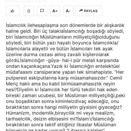
A+
A-
PAYLAŞ
İslamcılık ilehesaplaşma son dönemlerde bir alışkanlık
haline geldi. Biri üç talaklaİslamcılığı boşadığı söyledi,
biri İslamcılığın Müslümanların milliyetçiliğiolduğunu
söyledi, biri bütün yazı hayatı boyunca İslamcılıkla/
İslamcılarla alayetti ve bütün İslamcıları tek ayak
üzerine durma cezası almış zavallı kişilerolarak
gördü.İslamcılığın -gûya- hal-i pür melali karşısında
ondan kaçankaçana.Yazık ki İslamcılığın entelektüel
müdafaasını cansiperane yapan tek simahapiste. “Her
putperest eskiputlarına karşı müsamahasızdır.” Cemil
Meriç haklı ama bu kabil birmüsamahasızlık neyin
nesi?Diyelim ki İslamcılık her türlü tekdiri hak eden
bireski zaman ucubesi, bir Müslüman milliyetçiliği,peki
onu boşadıktan sonra kiminleizdivaç edeceğiz, onu
bıraktıktan sonra hangi milliyetin giysisini giyeceğiz?
Hümanizm, modernlik,bireycilik mi veya mealizm,
tarihselcilik, deizm elbisesini mi?İslam’ı/İslamcılığı
bıraktıktan sonra teklif ettiğiniz libaslar Müslüman
bünyeiçin ne kadar uygun? “Libassız kalalım”