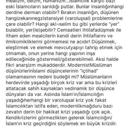
mealizm, deizm, hümanizm…İslamcılık karşıtı bazı
eski İslamcıların sarıldığı putlar. Bunlar insanlığınhangi
derdine derman olabilir? Bırakın insanlığın, düşünen
hangizekanınegzistansiyel (varoluşsal) problemlerine
çare olabilir? Hangi akl-ıselim bu gibi yerlerde “yer”
bulabilir, yer(le)şebilir? Cemaatleri ihtilafadüşmek ile
itham eden mealcilerin kendi derin ihtilaflarını ve
ilmikomikliklerini görmemesi ne acıdır! Düşünmek,
eleştirmek ve elemek mevcutyapıyı tahrip etmek için
olmamalı, onun yerine hangi yapının inşa
edileceğinide göstermeli/gösterebilmeli. Aksi halde
fikri anarşizm mukadderdir. ModernistMüslüman
düşünürlerinİslami düşüncelerinin “içtihad”
olamamasının nedeni budeğil mi? Müslümanların
herdevirde yaşadığı birçok kriz var ama bu krizleri
atlatacak sahih kaynakları vedinamik bir düşünce
dünyaları da var. Aslında İslam’ın/İslamcılığın
yaşadığıherhangi bir varoluşsal kriz yok fakat
İslamcılıktan istifa eden, modernlikmağduru bazı
zevatın derin bir hakikat krizi yaşadığı çok açık.
Kendikrizlerini görmezlikten gelerek İslamcılığın/
İslam’ın kriz geçirdiğini söylemek en büyük krizdir.